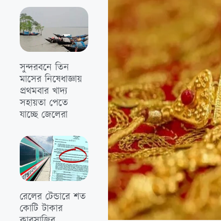
সুন্দরবনে তিন
মাসের নিষেধাজ্ঞায়
প্রথমবার খাদ্য
সহায়তা পেতে
যাচ্ছে জেলেরা
রেলের টেন্ডারে শত
কোটি টাকার
কারসাজির