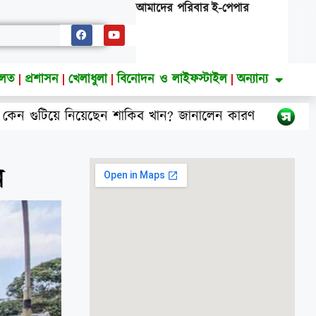
আমাদের পরিবার
ই-পেপার
ালত
প্রশাসন
খেলাধুলা
বিনোদন ও লাইফস্টাইল
অন্যান্য
েন শাকিব খান? জানালেন কারণ
বিএনপির নারী এমপ
ন