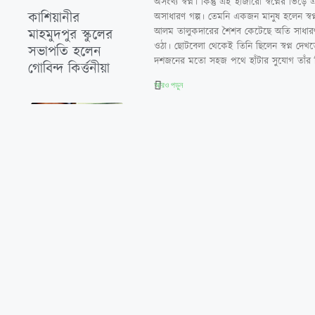
অসংখ্য স্বপ্ন। কিন্তু এই হাজারো স্বপ্নের ভ
কাশিয়ানীর
অসাধারণ গল্প। তেমনি একজন মানুষ হলেন স্বপ্
আলম তালুকদারের শৈশব কেটেছে অতি সাধারণ পর
মাহমুদপুর স্কুলের
ওঠা। ছোটবেলা থেকেই তিনি ছিলেন স্বপ্ন দেখতে
সভাপতি হলেন
দশজনের মতো সহজ পথে হাঁটার সুযোগ তাঁর 
গোবিন্দ কির্ত্তনীয়া
আরও পড়ুন
দোয়ারাবাজারে এক
ভূমিহীনের দখলে
থাকা সরকারী
জায়গা
প্রভাবশালীচক্র
স্টাম্পের মাধ্যমে
জোরপূর্বক দখল