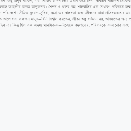
িড়ে এমন কিছু মানুষ থাকেন, যাঁরা নিজের জীবন দিয়ে প্রমাণ করে দেন—সাধারণ পরিবেশ থেকেও
নবাজ জাহাঙ্গীর আলম তালুকদার। শৈশব ও শুরুর গল্প: শাহরাস্তির এক সাধারণ পরিবারে জন্ম 
িবেশে। সীমিত সুযোগ-সুবিধা, সংগ্রামের বাস্তবতা এবং জীবনের নানা প্রতিবন্ধকতার মা
 ভালোবাসা একজন মানুষ—যিনি বিশ্বাস করতেন, জীবন শুধু বর্তমান নয়, ভবিষ্যতের জন্য প্রস
ছিল না। কিন্তু ছিল এক অদম্য মানসিকতা—নিজেকে বদলানোর, পরিবারকে বদলানোর এবং