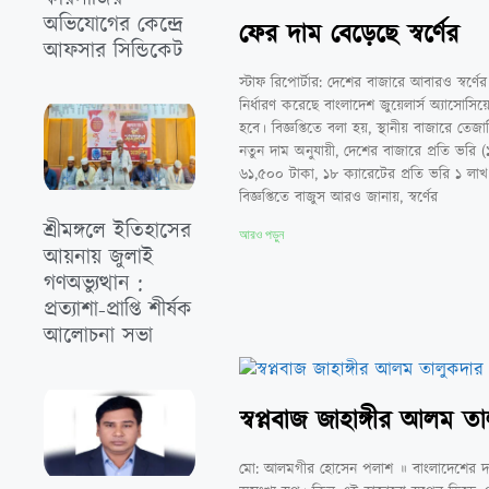
অভিযোগের কেন্দ্রে
ফের দাম বেড়েছে স্বর্ণের
আফসার সিন্ডিকেট
স্টাফ রিপোর্টার: দেশের বাজারে আবারও স্বর্
নির্ধারণ করেছে বাংলাদেশ জুয়েলার্স অ্যাসোসি
হবে। বিজ্ঞপ্তিতে বলা হয়, স্থানীয় বাজারে তেজা
নতুন দাম অনুযায়ী, দেশের বাজারে প্রতি ভরি (
৬১,৫০০ টাকা, ১৮ ক্যারেটের প্রতি ভরি ১ লাখ
বিজ্ঞপ্তিতে বাজুস আরও জানায়, স্বর্ণের
শ্রীমঙ্গলে ইতিহাসের
আরও পড়ুন
আয়নায় জুলাই
গণঅভ্যুত্থান :
প্রত্যাশা-প্রাপ্তি শীর্ষক
আলোচনা সভা
স্বপ্নবাজ জাহাঙ্গীর আলম 
মো: আলমগীর হোসেন পলাশ ॥ বাংলাদেশের দক্ষি