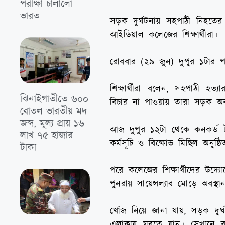
পরীক্ষা চালালো
ভারত
সড়ক দুর্ঘটনায় সহপাঠী নিহতের
আইডিয়াল কলেজের শিক্ষার্থীরা।
রোববার (২৯ জুন) দুপুর ১টার পর
শিক্ষার্থীরা বলেন, সহপাঠী হত্
ঝিনাইগাতীতে ৬০০
বিচার না পাওয়ায় তারা সড়ক অ
বোতল ভারতীয় মদ
জব্দ, মূল্য প্রায় ১৬
আজ দুপুর ১২টা থেকে কনকর্ড টাও
লাখ ৭৫ হাজার
কর্মসূচি ও বিক্ষোভ মিছিল অনুষ্ঠ
টাকা
পরে কলেজের শিক্ষার্থীদের উদ্য
পুনরায় সায়েন্সল্যাব মোড়ে অবস্
খোঁজ নিয়ে জানা যায়, সড়ক দুর্
এলাকায় ঘুরতে যান। সেখানে রা