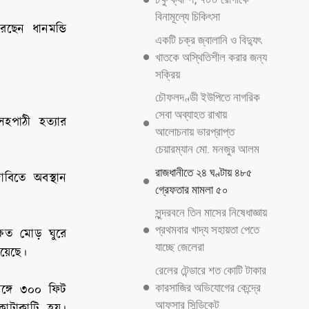
বিনামূল্যে চিকিৎসা
ছেন ধানমন্ডি
একটি চক্র জ্বালানি ও বিদ্যুৎ
খাতকে অস্থিতিশীল করার জন্য
সক্রিয়
চৌফলদণ্ডী ইউপিতে নাগরিক
সেবা অব্যাহত রাখায়
সহপাঠী হত্যার
আলোচনায় ভারপ্রাপ্ত
চেয়ারম্যান মো. মনজুর আলম
রাজধানীতে ২৪ ঘণ্টায় ৪৮৫
াবিতে অবস্থান
গ্রেফতার মামলা ৫০
সুন্দরবনে তিন মাসের নিষেধাজ্ঞায়
প্রথমবার খাদ্য সহায়তা পেতে
্ষেত মোড় ঘুরে
যাচ্ছে জেলেরা
রয়েছে।
রেলের টেন্ডারে শত কোটি টাকার
কারসাজির অভিযোগের কেন্দ্রে
সঙ্গে ৩০০ ফিট
আফসার সিন্ডিকেট
কাটাকাটি হয়।