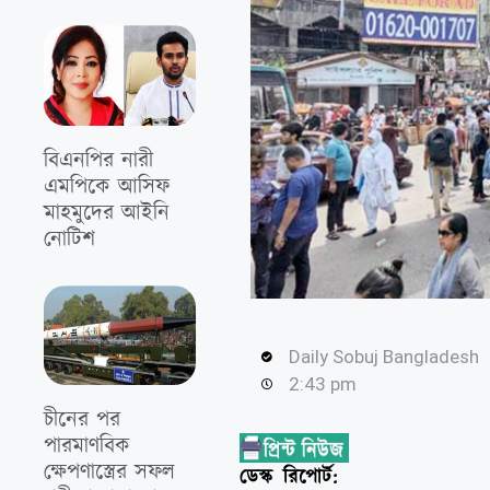
বিএনপির নারী
এমপিকে আসিফ
মাহমুদের আইনি
নোটিশ
Daily Sobuj Bangladesh
2:43 pm
চীনের পর
পারমাণবিক
ক্ষেপণাস্ত্রের সফল
ডেস্ক রিপোর্ট: