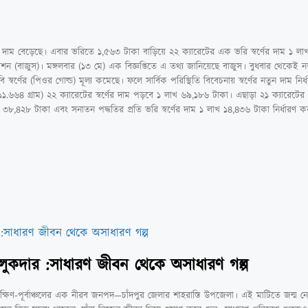
ণের দাম বেড়েছে। এবার ভরিতে ১,৫৬৩ টাকা বাড়িয়ে ২২ ক্যারেটের এক ভরি স্বর্ণের দাম ১ ল
য়েশন (বাজুস)। মঙ্গলবার (১৩ মে) এক বিজ্ঞপ্তিতে এ তথ্য জানিয়েছে বাজুস। বুধবার থেকেই 
বি স্বর্ণের (পিওর গোল্ড) মূল্য কমেছে। ফলে সার্বিক পরিস্থিতি বিবেচনায় স্বর্ণের নতুন দাম নির
১১.৬৬৪ গ্রাম) ২২ ক্যারেটের স্বর্ণের দাম পড়বে ১ লাখ ৬৯,১৮৬ টাকা। এছাড়া ২১ ক্যারেটের
 ৩৮,৪২৮ টাকা এবং সনাতন পদ্ধতির প্রতি ভরি স্বর্ণের দাম ১ লাখ ১৪,৪৩৬ টাকা নির্ধারণ ক
তালুকদার :সাধারণ জীবন থেকে অসাধারণ গল্প
ণ-পূর্বাঞ্চলের এক নীরব জনপদ—চাঁদপুর জেলার শাহরাস্তি উপজেলা। এই মাটিতে জন্ম নেয়