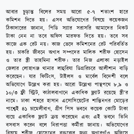
আবার চুড়ান্ত বিলের সময় আরো ৫-৭ শতাংশ হারে
কমিশন দিতে হয়। এসব অভিযোগের বিষয়ে কয়েকজন
ঠিকাদারের জানান, পিডি স্যাার সরাসরি আমাদের নিকট
টাকা নেন না তবে অফিস মারফত দিতে হয়। তবে সব
কাজে এক রেট নয়। কাজ ভেদে কমিশনের রেট পরিবর্তিত
হয়। চাকরি জীবনে অগাধ সম্পদের মালিক শরীফ হোসেন
ও তার স্ত্রী তাহমিনা শরীফ। তার নিজ এলাকা নড়াইল
জেলার লোহাগঞ্জ থানার লাহুরিযা ডিগ্ররিচরে আলীশান বাড়ি
করেছেন। যার ফিটিংস, টাইলস ও মার্বেল বিদেশী বলে
অভিযোগে উল্লেখ করা হয়। আরো উল্লেখ্য পান্থপথে ৮,৯ ও
১০/৩ ফ্রী স্ট্রিট, কাঠালবাগানে একাধিক ফ্ল্যাট রয়েছে স্ত্রী’র
নামে। ঢাকা শহরে হাসান এসোসিয়েটের শান্তিনগর মোড়ের
পাশ্বেই ৪১ চামেলীবাগ, গ্রীণ পিস ভবনে কয়েক কোটি টাকা
ব্যয়ে একাধিক ফ্ল্যাট ক্রয় করেছেন এবং এই ভবনে তিনি
বসবাস করেন বলে নিরাপত্তা কর্মীরা জানায়। অভিযোগের
বিষয়ে শরীফ হোসেনের বক্তব্যের জন্য অগারগাঁও অফিসে