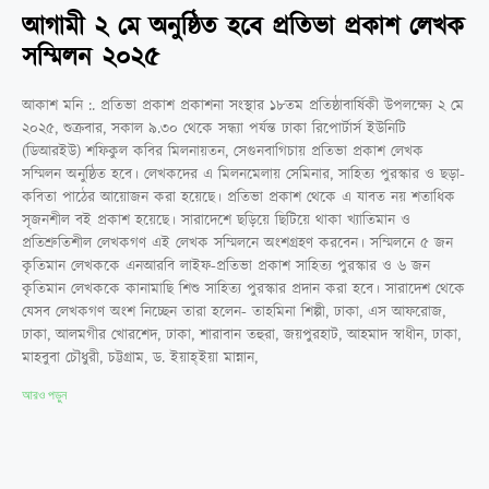
আগামী ২ মে অনুষ্ঠিত হবে প্রতিভা প্রকাশ লেখক
সম্মিলন ২০২৫
আকাশ মনি :. প্রতিভা প্রকাশ প্রকাশনা সংস্থার ১৮তম প্রতিষ্ঠাবার্ষিকী উপলক্ষ্যে ২ মে
২০২৫, শুক্রবার, সকাল ৯.৩০ থেকে সন্ধ্যা পর্যন্ত ঢাকা রিপোর্টার্স ইউনিটি
(ডিআরইউ) শফিকুল কবির মিলনায়তন, সেগুনবাগিচায় প্রতিভা প্রকাশ লেখক
সম্মিলন অনুষ্ঠিত হবে। লেখকদের এ মিলনমেলায় সেমিনার, সাহিত্য পুরস্কার ও ছড়া-
কবিতা পাঠের আয়োজন করা হয়েছে। প্রতিভা প্রকাশ থেকে এ যাবত নয় শতাধিক
সৃজনশীল বই প্রকাশ হয়েছে। সারাদেশে ছড়িয়ে ছিটিয়ে থাকা খ্যাতিমান ও
প্রতিশ্রুতিশীল লেখকগণ এই লেখক সম্মিলনে অংশগ্রহণ করবেন। সম্মিলনে ৫ জন
কৃতিমান লেখককে এনআরবি লাইফ-প্রতিভা প্রকাশ সাহিত্য পুরস্কার ও ৬ জন
কৃতিমান লেখককে কানামাছি শিশু সাহিত্য পুরস্কার প্রদান করা হবে। সারাদেশ থেকে
যেসব লেখকগণ অংশ নিচ্ছেন তারা হলেন- তাহমিনা শিল্পী, ঢাকা, এস আফরোজ,
ঢাকা, আলমগীর খোরশেদ, ঢাকা, শারাবান তহুরা, জয়পুরহাট, আহমাদ স্বাধীন, ঢাকা,
মাহবুবা চৌধুরী, চট্টগ্রাম, ড. ইয়াহ্ইয়া মান্নান,
আরও পড়ুন