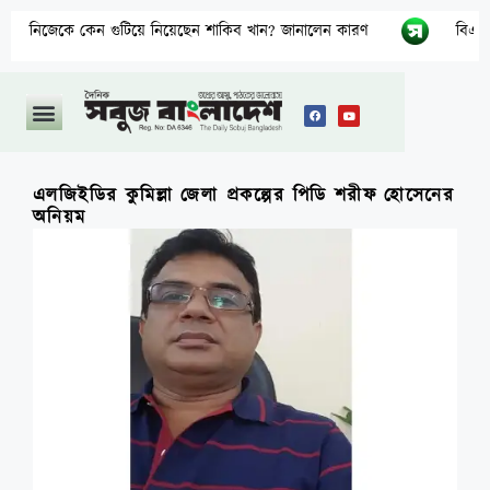
 কেন গুটিয়ে নিয়েছেন শাকিব খান? জানালেন কারণ
বিএনপির নারী এম
এলজিইডির কুমিল্লা জেলা প্রকল্পের পিডি শরীফ হোসেনের
অনিয়ম