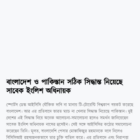
বাংলাদেশ ও পাকিস্তান সঠিক সিদ্ধান্ত নিয়েছে
সাবেক ইংলিশ অধিনায়ক
স্পোর্টস ডেস্ক আইসিসি যৌক্তিক দাবি না মানায় টি-টোয়েন্টি বিশ্বকাপ বয়কট করেছে
বাংলাদেশ। আর এর প্রতিবাদে ভারত ম্যাচ না খেলার সিদ্ধান্ত নিয়েছে পাকিস্তান। দুই
দেশের এই সিদ্ধান্ত নিয়ে অনেক আলোচনা-সমালোচনা হলেও সমর্থন জানিয়েছেন
সাবেক ইংলিশ অধিনায়ক নাসের হুসেইন। সেই সঙ্গে আইসিসির কঠোর সমালোচনা
করেছেন তিনি। মূলত, বাংলাদেশি পেসার মোস্তাফিজুর রহমানকে দলে নিলেও
বিসিসিআই রহস্যজনকভাবে তার চুক্তি বাতিল করে। এর প্রতিবাদে এবং নিরাপত্তা