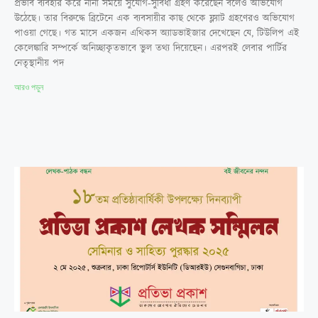
প্রভাব ব্যবহার করে নানা সময়ে সুযোগ-সুবিধা গ্রহণ করেছেন বলেও অভিযোগ
উঠেছে। তার বিরুদ্ধে ব্রিটেনে এক ব্যবসায়ীর কাছ থেকে ফ্ল্যাট গ্রহণেরও অভিযোগ
পাওয়া গেছে। গত মাসে একজন এথিকস অ্যাডভাইজার দেখেছেন যে, টিউলিপ এই
কেলেঙ্কারি সম্পর্কে অনিচ্ছাকৃতভাবে ভুল তথ্য দিয়েছেন। এরপরই লেবার পার্টির
নেতৃস্থানীয় পদ
আরও পড়ুন