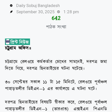
Daily Sobuj Bangladesh
September 30, 2025
1:28 pm
644
পাঠক সংখ্যা
চট্ট্রগ্রাম
অফিস॥
চট্টগ্রামে
রেলওয়ে
কর্মকর্তার
চোখের
সামনেই
,
দরপত্র
জমা
দিতে
গিয়ে
,
দরপত্র
ছিনতাইয়ের
ঘটনা
ঘটেছে।
৩০
সেপ্টেম্বর
সকাল
১১
টা
১৫
মিনিটে
,
রেলওয়ে
পূর্বাঞ্চল
পাহাড়তলীর
ডিইএন
—
১
এর
কার্যালয়ে
এ
ঘটনা
ঘটে।
দরপত্র
ছিনতাইয়ের
বিষয়টি
স্বীকার
করে
,
রেলওয়ে
পূর্বাঞ্চল
পাহাড়তলীর
ডিইএন
—
১
(
ভারপ্রাপ্ত
)
এক্সইএন
পিএনডি