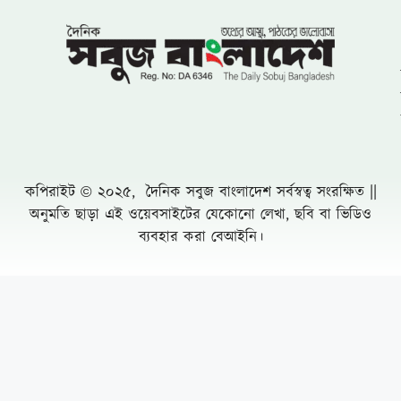
বাংলাদেশ জাতীয়তাবাদী দল (বিএনপি)-এর
খুরুশকুল ইউনিয়নের অকুতোভয় সৈনিক মরহুম
আমির হামজার ১৬তম মৃত্যুবার্ষিকী
খুলনায় ৭১ পরিবারের জমি দখল, চাঁদাবাজি ও
প্রাণনাশের হুমকির অভিযোগে সংবাদ সম্মেলন: ৫
বসতবাড়িতে তালা
নোয়াখালীতে প্রবাসীর স্ত্রীকে পিপ্তল ঠেকিয়ে
চাঁদাবাজি, গ্রেফতার -১
পাঁচ আগস্টের দুই বছর: অর্জনের স্বীকৃতি,
অপূর্ণতার প্রশ্ন
পূবাইলে সাংবাদিকের পৈত্রিক জমি আওয়ামীলীগ
নেতার দখলে নেয়ার অভিযোগ, প্রশাসনের
হস্তক্ষেপ কামনা
দুর্যোগ ব্যবস্থাপনা কর্মকর্তা মনিরুজ্জামানের
অস্বাভাবিক সম্পদের পাহাড়
পপুলার লাইফের গ্রাহকরা দাবির টাকা পাচ্ছে না