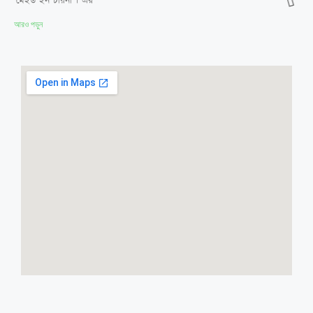
‘মেইড ইন চায়না’। এর
আরও পড়ুন
ডিএমপির গুরুত্বপূর্ণ ১৪ ডিসি ও ৫০ থানার ওসি
রদবদল