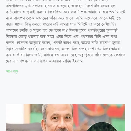
ডেস্ক রিপোর্ট: বিএনপিকে ইঙ্গিত করে জাতীয় নাগরিক পার্টির (এনসিপি)
দক্ষিণাঞ্চলের মুখ্য সংগঠক হাসনাত আবদুল্লাহ বলেছেন, ‘দেশে ঐক্যমতের মূল
কাঠামোতে ও জুলাই সনদের বিরোধিতা করে একটি পক্ষ আমাদের বলে ৩০ মিনিটে
নাকি রাজপথ থেকে আমাদের ফাঁকা করে দেবে। আমি তাদেরকে বলতে চাই, ১৬
বছরে যাদের কিছু করতে পারেন নাই আমরা সাত মিনিটে তা করে দেখিয়েছি।
আমাদের হুমকি ও মৃত্যুর ভয় দেখাবেন না।’ ‎দিনাজপুরের পার্বতীপুরের ফুলবাড়ী
নিমতলা মোড়ে শুক্রবার রাত সাড়ে ৯টার দিকে এক পথসভায় তিনি এসব কথা
বলেন। হাসনাত আব্দুল্লাহ বলেন, ‘পক্ষটি আরও বলে, আমরা নাকি আবেগে জুলাই
বিপ্লব সংঘটিত করেছি। মনে রাখবেন, আবেগ ছিল বলেই দেশ প্রেম ছিল। আমরা
রক্ত ও জীবন দিতে জানি, লাগলে রক্ত আরও দেব, তবু পুরনো ধাঁচে দেশকে ফেরাতে
দেব না।’ পথসভায় এনসিপির আহ্বায়ক নাহিদ ইসলাম
আরও পড়ুন