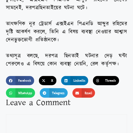
সামনেই
,
দরপত্র
ছিনতাইয়ের
ঘটনা
ঘটে।
তাৎক্ষণিক
নূর
ট্রেডার্স
এক্সইএন
পিএনডি
আব্দুর
রহিমের
দৃষ্টি
আকর্ষণ
করলে
,
তিনি
এ
বিষয়
ব্যবস্থা
নেওয়ার
আশ্বাস
দেন
ভুক্তভোগী
প্রতিষ্ঠানকে।
তথ্যসূত্র
বলছে
,
দরপত্র
ছিনতাই
ঘটনার
দেড়
ঘন্টা
পেরুলেও
এ
বিষয়ে
কোন
ব্যবস্থা
নেয়নি
,
রেল
কর্তৃপক্ষ।
Facebook
X
LinkedIn
Threads
WhatsApp
Telegram
Email
Leave a Comment