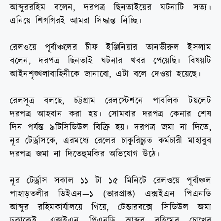
আব্দুর
রহিম
বলেন
,
দরপত্র
ছিনতাইয়ের
ঘটনাটি
সত্য।
এনিয়ে
শিগগিরই
আমরা
সিদ্ধান্ত
নিচ্ছি।
রেলওয়ে
পূর্বাঞ্চলের
চীফ
ইঞ্জিনিয়ার
তানভীরুল
ইসলাম
বলেন
,
দরপত্র
ছিনতাই
ঘটনার
খবর
পেয়েছি।
বিষয়টি
আইনশৃঙ্খলা
বাহিনীকে
জানাবো
,
এটা
বলে
দেওয়া
হয়েছে।
রেলসূত্র
বলছে
,
চট্টগ্রাম
রেলস্টেশনে
পাবলিক
টয়লেট
দরপত্র
আহবান
করা
হয়।
সোমবার
দরপত্র
কেনার
শেষ
দিন
পর্যন্ত
৯টি
সিডিউল
বিক্রি
হয়।
দরপত্র
জমা
না
দিতে
,
নূর
টের্ড্রাসকে
,
এরমধ্যে
রেলের
চাকুরিচ্যুত
কর্মচারী
মাহাবুব
দরপত্র
জমা
না
দিতে
হুমকির
অভিযোগ
উঠে।
নূর
টের্ড্রাস
সকাল
১১
টা
১৫
মিনিটে
রেলওয়ে
পূর্বাঞ্চল
পাহাড়তলীর
ডিইএন
—
১
(
ভারপ্রাপ্ত
)
এক্সইএন
পিএনডি
আব্দুর
রহিম
কার্যালয়ে
গিয়ে
,
টেন্ডারবক্সে
সিডিউল
জমা
ঢুকাকেই
,
এক্সইএন
পিএনডি
আব্দুর
রহিমের
চোখের