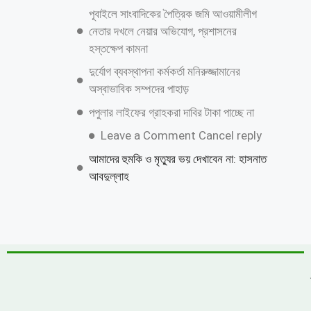
জুলাই গণঅভ্যুত্থান দিবস উপলক্ষে কাশিয়ানীতে
র‍্যালি ও আলোচনা সভা অনুষ্ঠিত
উত্তরায় বেনামি ক্লাবের রফিকের জমজমাট জুয়ার
আসর, যথারীতি নিরব প্রশাসন
উন্নয়নের ধারাকে অব্যাহত রাখতে কবির কে
পুনরায় চেয়ারম্যান হিসেবে দেখতে চায় এলাকাবাসী