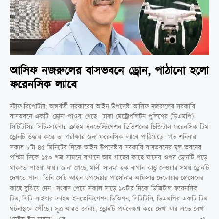
আসিফ নজরুলের বাসভবনে ড্রোন, পাঠানো হলো
ফরেনসিক ল্যাবে
স্টাফ রিপোর্টার: অন্তর্বর্তী সরকারের আইন উপদেষ্টা আসিফ নজরুলের সরকারি
বাসভবনে একটি ‘ড্রোন’ পাওয়া গেছে। ঢাকা মেট্রোপলিটন পুলিশের (ডিএমপি)
সিটিটিসির সিটি-সাইবার ক্রাইম ইনভেস্টিগেশন ডিভিশনের ডিজিটাল ফরেনসিক টিম
ড্রোনটি উদ্ধার করে তা পরীক্ষার জন্য ফরেনসিক ল্যাবে পাঠিয়েছে। গত শনিবার
সকাল ৮টা ৪৫ মিনিটের দিকে আইন উপদেষ্টার সরকারি বাসভবনের মূল ভবনের
পশ্চিম দিকে ১৫০ গজ সামনে বাগানে আম গাছের কাছে ঘাসের ওপর ড্রোনটি পড়ে
থাকতে পাওয়া যায়। জানা গেছে, মালী সালমা হক বাগান ঝাড়ু দেওয়ার সময় ড্রোনটি
দেখতে পান। তিনি সেটি আইন উপদেষ্টার পার্সোনাল অফিসার দেলোয়ার হোসেনের
কাছে বুঝিয়ে দেন। সংবাদ পেয়ে সকাল সাড়ে ১০টার দিকে ডিজিটাল ফরেনসিক
টিম, সিটি-সাইবার ক্রাইম ইনভেস্টিগেশন ডিভিশন, সিটিটিসি, ডিএমপির একটি টিম
ঘটনাস্থলে পৌঁছে। সূত্র আরও জানায়, ড্রোনটি পর্যবেক্ষণ করে দেখা যায় এতে লেখা