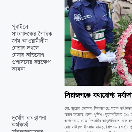
পূবাইলে
সাংবাদিকের পৈত্রিক
জমি আওয়ামীলীগ
নেতার দখলে
নেয়ার অভিযোগ,
প্রশাসনের হস্তক্ষেপ
কামনা
সিরাজগঞ্জে যথাযোগ্য মর্য
মো. জুয়েল হোসেন, সিরাজগঞ্জঃ মহান স্বাধীনতা 
স্মরণ করেছে জেলা পুলিশ। বৃহস্পতিবার (২৬ মার্চ
দুর্যোগ ব্যবস্থাপনা
অর্পণের মাধ্যমে দিবসটির আনুষ্ঠানিকতা শুরু হ
কর্মকর্তা
মোঃ সাইফুল ইসলাম সানতু, বিপিএম (বার)। পুষ্পস