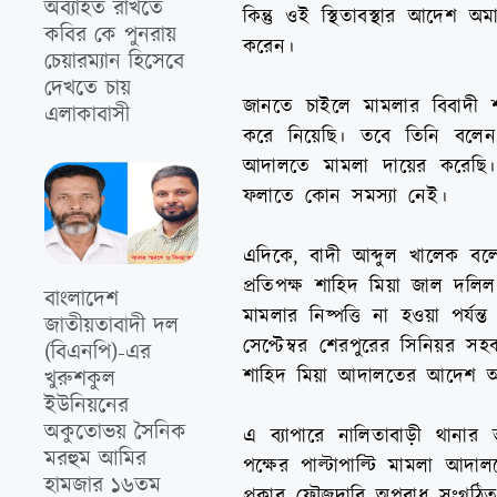
অব্যাহত রাখতে
কিন্তু ওই স্থিতাবস্থার আদেশ অ
কবির কে পুনরায়
করেন।
চেয়ারম্যান হিসেবে
দেখতে চায়
জানতে চাইলে মামলার বিবাদী
এলাকাবাসী
করে নিয়েছি। তবে তিনি বলেন,
আদালতে মামলা দায়ের করেছি
ফলাতে কোন সমস্যা নেই।
এদিকে, বাদী আব্দুল খালেক বল
প্রতিপক্ষ শাহিদ মিয়া জাল দ
বাংলাদেশ
মামলার নিষ্পত্তি না হওয়া পর্
জাতীয়তাবাদী দল
সেপ্টেম্বর শেরপুরের সিনিয়র সহ
(বিএনপি)-এর
শাহিদ মিয়া আদালতের আদেশ অমা
খুরুশকুল
ইউনিয়নের
অকুতোভয় সৈনিক
এ ব্যাপারে নালিতাবাড়ী থানার 
মরহুম আমির
পক্ষের পাল্টাপাল্টি মামলা 
হামজার ১৬তম
প্রকার ফৌজদারি অপরাধ সংগঠিত