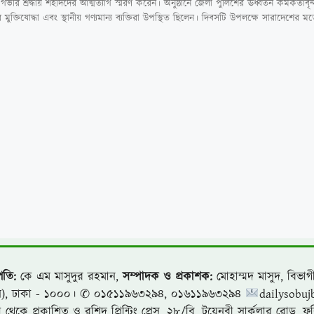
 শ্রদ্ধায় শহীদদের আত্মত্যাগ স্মরণ করেন। অনুষ্ঠানে জেলা পুলিশের ঊর্ধ্বতন কর্মকর্তাবৃন্
ীর মুক্তিযোদ্ধা এবং স্থানীয় গণ্যমান্য ব্যক্তিরা উপস্থিত ছিলেন। দিবসটি উপলক্ষে সারাদেশের 
পতি:
কে এম মাসুদুর রহমান,
সম্পাদক ও প্রকাশক:
মোহাম্মদ মাসুদ, বিভাগী
লি), ঢাকা - ১০০০। ✆ ০১৫১১৯৬৩২৯৪, ০১৬১১৯৬৩২৯৪
dailysobuj
থেকে প্রকাশিত ও রশিদ প্রিন্টিং প্রেস, ২৮/বি, টয়েনবী সার্কুলার রোড, ফ