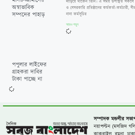
মনিরুজ্জামানের
দাঁড়িয়ে থাকেন তিনি। এ সময় উপস্থিত সকলে গভীর
অস্বাভাবিক
ও বেসরকারি প্রতিষ্ঠানের কর্মকর্তা-কর্মচারী, ব
সম্পদের পাহাড়
নানা কর্মসূচির
আরও পড়ুন
পপুলার লাইফের
গ্রাহকরা দাবির
টাকা পাচ্ছে না
সম্পাদক মন্ডলীর সভা
নয়াপল্টন (মসজিদ গ
কাকরাইল, রমনা, ঢাকা 