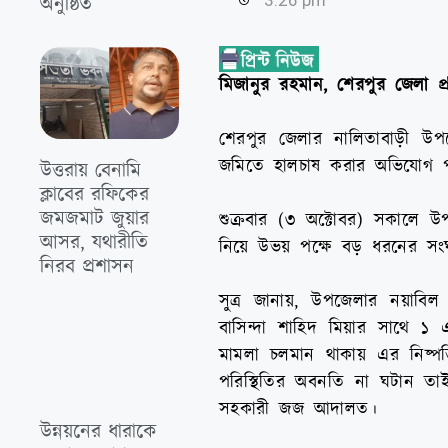
অনুষ্ঠিত
মিজানুর রহমান, শেরপুর জেলা প্র
শেরপুর জেলার নালিতাবাড়ী উ
জমিতে হালচাষ করার অভিযোগ প
উত্তরায় বেনামি
ক্লাবের রফিকের
জমজমাট জুয়ার
শুক্রবার (৩ অক্টোবর) সকালে 
আসর, যথারীতি
নিয়ে উভয় পক্ষে বড় ধরনের সং
নিরব প্রশাসন
সুত্র জানায়, উপজেলার নয়াবিল 
বাসিন্দা শাহিদ মিয়ার সাথে 
মামলা চলমান থাকায় এর নিষ্পত
পরিস্থিতির অবনতি না ঘটান তাই 
সহকারী জজ আদালত।
উন্নয়নের ধারাকে