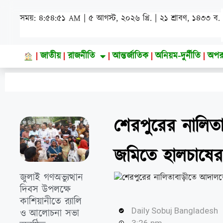
সময়: ৪:৫৪:৫২ AM | ৫ আগস্ট, ২০২৬ খ্রি. | ২১ শ্রাবণ, ১৪৩৩ ব.
জাতীয়
রাজনীতি
আন্তর্জাতিক
অনিয়ম-দুর্নীতি
অপর
শেরপুরের নালিতা
জমিতে হালচাষে
জুলাই গণঅভ্যুত্থান
দিবস উপলক্ষে
কাশিয়ানীতে র‍্যালি
Daily Sobuj Bangladesh
ও আলোচনা সভা
3:26 pm