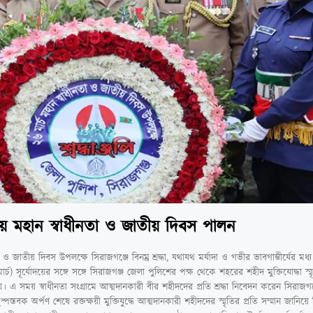
াদায় মহান স্বাধীনতা ও জাতীয় দিবস পালন
ও জাতীয় দিবস উপলক্ষে সিরাজগঞ্জে বিনম্র শ্রদ্ধা, যথাযথ মর্যাদা ও গভীর ভাবগাম্ভীর্যের মধ
) সূর্যোদয়ের সঙ্গে সঙ্গে সিরাজগঞ্জ জেলা পুলিশের পক্ষ থেকে শহরের শহীদ মুক্তিযোদ্ধা স্মৃতি
য়। এ সময় স্বাধীনতা সংগ্রামে আত্মদানকারী বীর শহীদদের প্রতি শ্রদ্ধা নিবেদন করেন সিরাজগঞ
্তবক অর্পণ শেষে রক্তক্ষয়ী মুক্তিযুদ্ধে আত্মদানকারী শহীদদের স্মৃতির প্রতি সম্মান জানিয়ে 