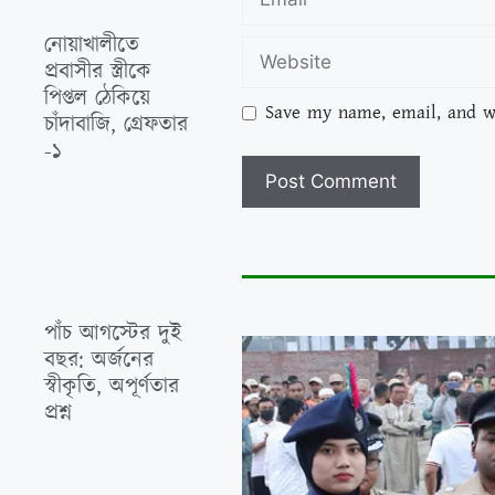
নোয়াখালীতে
প্রবাসীর স্ত্রীকে
পিপ্তল ঠেকিয়ে
Save my name, email, and we
চাঁদাবাজি, গ্রেফতার
-১
পাঁচ আগস্টের দুই
বছর: অর্জনের
স্বীকৃতি, অপূর্ণতার
প্রশ্ন