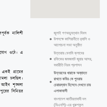
র্বক নালিশী
জুলাই গণঅভ্যুত্থান দিবস
উপলক্ষে কাশিয়ানীতে র‍্যালি ও
আলোচনা সভা অনুষ্ঠিত
ভিযোগ ওঠে। এ
উত্তরায় বেনামি ক্লাবের
রফিকের জমজমাট জুয়ার আসর,
যথারীতি নিরব প্রশাসন
 একই গ্রামের
উন্নয়নের ধারাকে অব্যাহত
মামলা চলছিল।
রাখতে কবির কে পুনরায়
 আইন শৃঙ্খলা
চেয়ারম্যান হিসেবে দেখতে চায়
রপুরের সিনিয়র
এলাকাবাসী
বাংলাদেশ জাতীয়তাবাদী দল
(বিএনপি)-এর খুরুশকুল