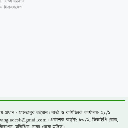
দ, বিভিন্ন সরকারি
মতো সিরাজগঞ্জেও
য় প্রধান : মাহতাবুর রহমান। বার্তা ও বাণিজ্যিক কার্যালয়: ২১/১
bangladesh@gmail.com। প্রকাশক কর্তৃক: ৮০/২, ভিআইপি রোড,
কিরাপুল, মতিঝিল, ঢাকা থেকে মুদ্রিত।