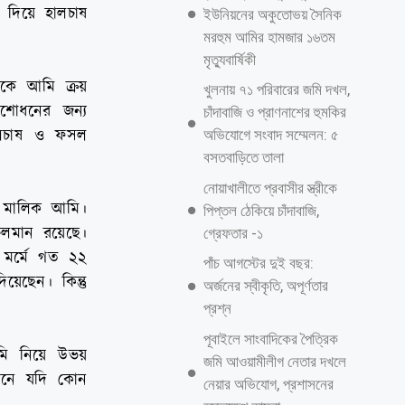
র দিয়ে হালচাষ
ইউনিয়নের অকুতোভয় সৈনিক
মরহুম আমির হামজার ১৬তম
মৃত্যুবার্ষিকী
কে আমি ক্রয়
খুলনায় ৭১ পরিবারের জমি দখল,
ংশোধনের জন্য
চাঁদাবাজি ও প্রাণনাশের হুমকির
ালচাষ ও ফসল
অভিযোগে সংবাদ সম্মেলন: ৫
বসতবাড়িতে তালা
নোয়াখালীতে প্রবাসীর স্ত্রীকে
র মালিক আমি।
পিপ্তল ঠেকিয়ে চাঁদাবাজি,
চলমান রয়েছে।
গ্রেফতার -১
 মর্মে গত ২২
পাঁচ আগস্টের দুই বছর:
য়েছেন। কিন্তু
অর্জনের স্বীকৃতি, অপূর্ণতার
প্রশ্ন
পূবাইলে সাংবাদিকের পৈত্রিক
জমি নিয়ে উভয়
জমি আওয়ামীলীগ নেতার দখলে
খানে যদি কোন
নেয়ার অভিযোগ, প্রশাসনের