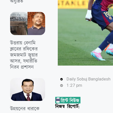
অনুষ্ঠিত
উত্তরায় বেনামি
ক্লাবের রফিকের
জমজমাট জুয়ার
আসর, যথারীতি
নিরব প্রশাসন
Daily Sobuj Bangladesh
1:27 pm
নিজস্ব রিপোর্ট:
উন্নয়নের ধারাকে