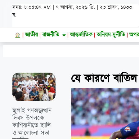
সময়: ৮:০৫:৪৮ AM | ৭ আগস্ট, ২০২৬ খ্রি. | ২৩ শ্রাবণ, ১৪৩৩
ব.
জাতীয়
রাজনীতি
আন্তর্জাতিক
অনিয়ম-দুর্নীতি
অপর
যে কারণে বাতিল 
জুলাই গণঅভ্যুত্থান
দিবস উপলক্ষে
কাশিয়ানীতে র‍্যালি
ও আলোচনা সভা