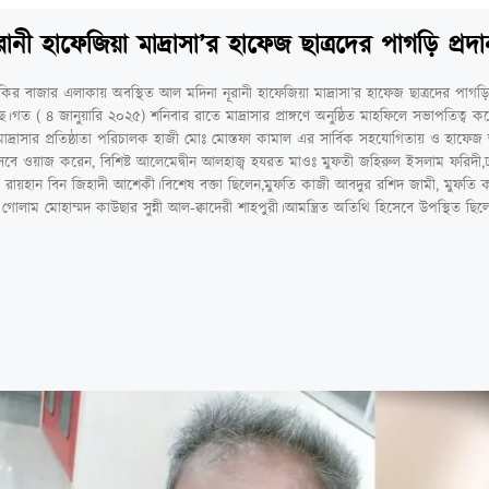
ী হাফেজিয়া মাদ্রাসা’র হাফেজ ছাত্রদের পাগড়ি প্রদা
 ফকির বাজার এলাকায় অবস্থিত আল মদিনা নূরানী হাফেজিয়া মাদ্রাসা’র হাফেজ ছাত্রদের পাগড়ি 
ে।গত ( ৪ জানুয়ারি ২০২৫) শনিবার রাতে মাদ্রাসার প্রাঙ্গণে অনুষ্ঠিত মাহফিলে সভাপতিত্ব ক
। মাদ্রাসার প্রতিষ্ঠাতা পরিচালক হাজী মোঃ মোস্তফা কামাল এর সার্বিক সহযোগিতায় ও হ
 হিসেবে ওয়াজ করেন, বিশিষ্ট আলেমেদ্বীন আলহাজ্ব হযরত মাওঃ মুফতী জহিরুল ইসলাম ফরিদী,
রায়হান বিন জিহাদী আশেকী।বিশেষ বক্তা ছিলেন,মুফতি কাজী আবদুর রশিদ জামী, মুফতি 
 গোলাম মোহাম্মদ কাউছার সুন্নী আল-ক্বাদেরী শাহপুরী।আমন্ত্রিত অতিথি হিসেবে উপস্থিত ছি