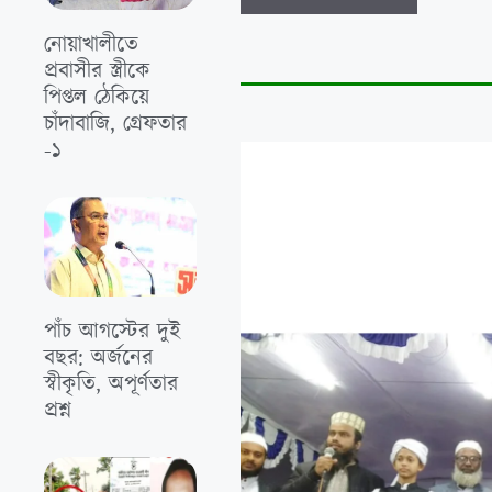
নোয়াখালীতে
প্রবাসীর স্ত্রীকে
পিপ্তল ঠেকিয়ে
চাঁদাবাজি, গ্রেফতার
-১
পাঁচ আগস্টের দুই
বছর: অর্জনের
স্বীকৃতি, অপূর্ণতার
প্রশ্ন