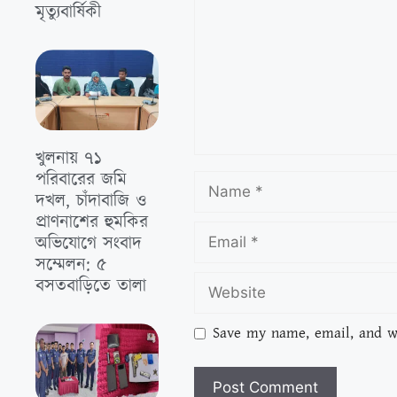
মৃত্যুবার্ষিকী
খুলনায় ৭১
পরিবারের জমি
দখল, চাঁদাবাজি ও
প্রাণনাশের হুমকির
অভিযোগে সংবাদ
সম্মেলন: ৫
বসতবাড়িতে তালা
Save my name, email, and we