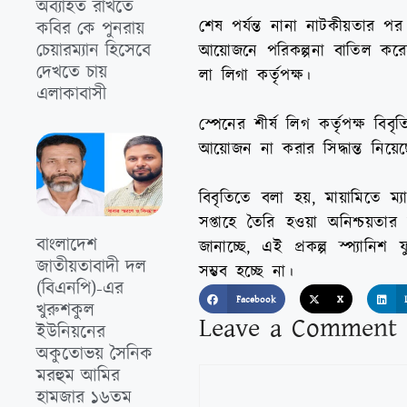
অব্যাহত রাখতে
শেষ পর্যন্ত নানা নাটকীয়তার পর আ
কবির কে পুনরায়
চেয়ারম্যান হিসেবে
আয়োজনে পরিকল্পনা বাতিল করেছ
দেখতে চায়
লা লিগা কর্তৃপক্ষ।
এলাকাবাসী
স্পেনের শীর্ষ লিগ কর্তৃপক্ষ বিব
আয়োজন না করার সিদ্ধান্ত নিয়েছ
বিবৃতিতে বলা হয়, মায়ামিতে ম
সপ্তাহে তৈরি হওয়া অনিশ্চয়তার 
বাংলাদেশ
জানাচ্ছে, এই প্রকল্প স্প্যান
জাতীয়তাবাদী দল
সম্ভব হচ্ছে না।
(বিএনপি)-এর
Facebook
X
খুরুশকুল
Leave a Comment
ইউনিয়নের
অকুতোভয় সৈনিক
মরহুম আমির
হামজার ১৬তম