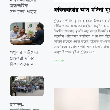
মনিরুজ্জামানের
অস্বাভাবিক
ফকিরবাজার আল মদিনা নূরান
সম্পদের পাহাড়
বুড়িচং প্রতিনিধি: কুমিল্লার বুড়িচং উপজেলার
বার্ষিক ওয়াজ ও দোয়ার মাহফিল অনুষ্ঠিত হয়েছ
চিন্তাবিদ আলহাজ্ব মুফতি আবু নাছের জিহাদী
ক্বাদেরীর পরিচালনায় মাহফিলে প্রধান বক্তা
অতিথি হিসেবে ওয়াজ করেন, হাফেজ মাওলানা 
মোস্তাফিজুর রহমান বাশারী আল-ক্বাদেরী, মাওঃ
পপুলার লাইফের
তাজুল ইসলাম ভূঁইয়া, বুড়িচং প্রেস
গ্রাহকরা দাবির
আরও পড়ুন
টাকা পাচ্ছে না
ছাত্রদল-