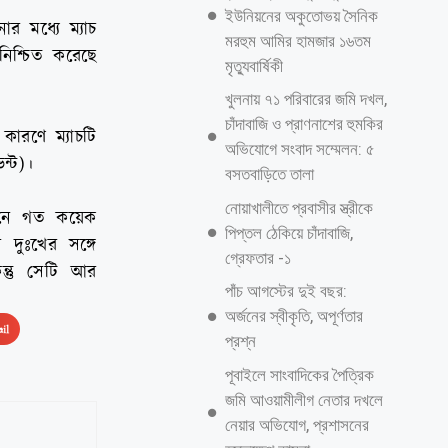
ইউনিয়নের অকুতোভয় সৈনিক
ার মধ্যে ম্যাচ
মরহুম আমির হামজার ১৬তম
িশ্চিত করেছে
মৃত্যুবার্ষিকী
খুলনায় ৭১ পরিবারের জমি দখল,
চাঁদাবাজি ও প্রাণনাশের হুমকির
 কারণে ম্যাচটি
অভিযোগে সংবাদ সম্মেলন: ৫
ন্ট)।
বসতবাড়িতে তালা
নোয়াখালীতে প্রবাসীর স্ত্রীকে
পেনে গত কয়েক
পিপ্তল ঠেকিয়ে চাঁদাবাজি,
 দুঃখের সঙ্গে
গ্রেফতার -১
িন্তু সেটি আর
পাঁচ আগস্টের দুই বছর:
অর্জনের স্বীকৃতি, অপূর্ণতার
il
প্রশ্ন
পূবাইলে সাংবাদিকের পৈত্রিক
জমি আওয়ামীলীগ নেতার দখলে
নেয়ার অভিযোগ, প্রশাসনের