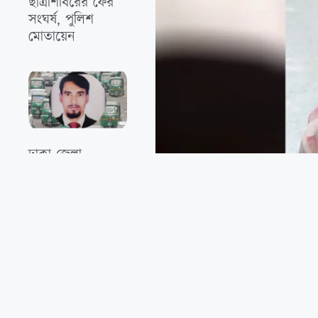
ছাত্রশিবিরের ফের
সংঘর্ষ, পুলিশ
মোতায়েন
‎ঢাকা জেলা
সিএনজি মেট্রো
করার মিথ‍্যা
প্রতিশ্রুতি দিয়ে প্রায়
১০ কোটি টাকা
দুর্নীতি
৮ দিনেও মেলেনি খোঁজ, নি
ডেস্ক রিপোর্টারঃ রাজধানীর তালতলা এলাকা থে
শোকে ভেঙে পড়েছে পরিবার। পারিবারিক সূত্র