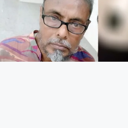
খোঁজ মাসুমকে ফিরিয়ে দিতে আহ্বান পরিবারের
কে নিখোঁজের আট দিন পার হলেও এখনো সন্ধান মেলেনি মাসুম মিয়ার (৬১)। তাকে খুঁজে না প
 জানায়, গত ২৮ এপ্রিল রাত সাড়ে ৯টার দিকে তালতলার মোল্লাপাড়ায় ভাড়া বাসা থেকে ব