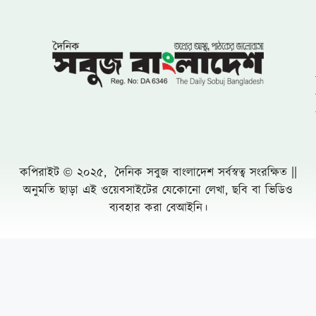
আলোচনায় ভারপ্রাপ্ত চেয়ারম্যান মো. মনজুর
আলম
রাজধানীতে ২৪ ঘণ্টায় ৪৮৫ গ্রেফতার মামলা ৫০
সুন্দরবনে তিন মাসের নিষেধাজ্ঞায় প্রথমবার খাদ্য
সহায়তা পেতে যাচ্ছে জেলেরা
রেলের টেন্ডারে শত কোটি টাকার কারসাজির
অভিযোগের কেন্দ্রে আফসার সিন্ডিকেট
শ্রীমঙ্গলে ইতিহাসের আয়নায় জুলাই গণঅভ্যুত্থান
: প্রত্যাশা-প্রাপ্তি শীর্ষক আলোচনা সভা
কাশিয়ানীর মাহমুদপুর স্কুলের সভাপতি হলেন
গোবিন্দ কির্ত্তনীয়া
দোয়ারাবাজারে এক ভূমিহীনের দখলে থাকা সরকারী
জায়গা প্রভাবশালীচক্র স্টাম্পের মাধ্যমে
জোরপূর্বক দখল
Leave a Comment Cancel reply