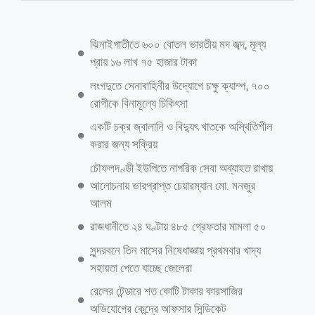
খেলা ডেস্ক: দেখতে দেখতেই শেষ হচ্ছে আরেকটি বছর। ২০২৪ সাল এখন বিদায়ের
পথে। আর মাত্র ছয় দিন পর উদিত হবে নতুন বছর ২০২৫ সালের রক্তিম সূর্য।
২০২৪ এর বছরজুড়ে মাঠ ও মাঠের বাইরে নানা ঘটনায় আলোচিত ছিল দেশের
ফুটবল। দেশের ফুটবলে এ বছরের উল্লেখযোগ্য ঘটনাগুলো ইনকিলাব পাঠক-
পাঠিকাদের জন্য তুলে ধরেছেন জাহেদ খোকন। সাফল্যহীন জাতীয় পুরুষ দল চলতি
বছর আটটি আন্তর্জাতিক ম্যাচ খেলেছে বাংলাদেশ জাতীয় পুরুষ ফুটবল দল। যার
মধ্যে ছয়টিই হেরেছে তারা। বিপরীতে দু’টি ম্যাচ জিতেছে। দুই জয়ই ছিল ফিফা
প্রীতি ম্যাচে। যার একটি সেপ্টেম্বরে ভূটানে স্বাগতিকদের বিপক্ষে। অন্যটি নভেম্বরে
ঢাকায় মালদ্বীপের বিপক্ষে। ২০২৬ বিশ্বকাপ বাছাইয়ে এ বছর চারটি ম্যাচই হেরেছে
লাল-সবুজরা। চার ম্যাচে একটি গোলও করতে পারেনি তারা। তবে সিনিয়ররা
সাফল্যহীন থাাকলেও এবছর নেপালে অনূর্ধ্ব-২০ সাফ শিরোপা জিতেছে বাংলাদেশের
আরও পড়ুন