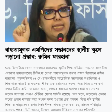
বাধ্যতামূলক এমপিদের সন্তানদের স্থানীয় স্কুলে
পড়ানো প্রস্তাব: রুমিন ফারহানা
ডেস্ক রিপোর্টারঃ সংসদ সদস্যদের সন্তানদের স্থানীয় শিক্ষাপ্রতিষ্ঠানে পড়ানো এবং নিজ
এলাকার হাসপাতালেই চিকিৎসা নেওয়া বাধ্যতামূলক করার প্রস্তাব দিয়েছেন রুমিন
ফারহানা। বৃহস্পতিবার (৭ মে) রাজধানীতে আয়োজিত সরকারের অগ্রাধিকার ও
শিক্ষাখাত: বাজেট ও বাস্তবতা শীর্ষক এক সেমিনারে বক্তব্য দিতে গিয়ে এসব কথা
বলেন তিনি। রুমিন ফারহানা বলেন, গ্রামের বাস্তবতা দেখলে বোঝা যায় দেশের
অনেক জায়গায় এখনও মৌলিক সেবার ঘাটতি রয়েছে। তার মতে, অনেকেই কেবল
অর্থের প্রভাব ব্যবহার করে সংসদ সদস্য হওয়ার চেষ্টা করেন। কিন্তু যদি স্থানীয়
শিক্ষা ও স্বাস্থ্যসেবার ওপর নির্ভরশীলতা বাধ্যতামূলক করা হয়, তাহলে পরিস্থিতি
বদলাতে পারে। তিনি জানান, নিজেও এলাকায় চিকিৎসা নেওয়ার প্রতিশ্রুতি