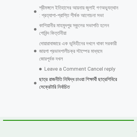
ঝিনাইগাতীতে ৬০০ বোতল ভারতীয় মদ জব্দ, মূল্য
প্রায় ১৬ লাখ ৭৫ হাজার টাকা
লংগদুতে সেনাবাহিনীর উদ্যোগে চক্ষু ক্যাম্প, ৭০০
রোগীকে বিনামূল্যে চিকিৎসা
একটি চক্র জ্বালানি ও বিদ্যুৎ খাতকে অস্থিতিশীল
করার জন্য সক্রিয়
চৌফলদণ্ডী ইউপিতে নাগরিক সেবা অব্যাহত রাখায়