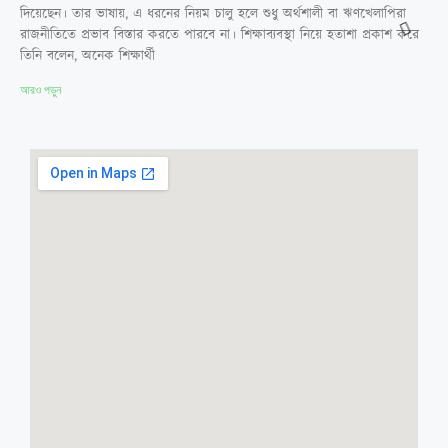
দিয়েছেন। তার ভাষায়, এ ধরনের নিয়ম চালু হলে শুধু অর্থশালী বা ঋণখেলাপিরা
রাজনীতিতে প্রভাব বিস্তার করতে পারবে না। শিক্ষাব্যবস্থা নিয়ে হতাশা প্রকাশ করে
তিনি বলেন, অনেক শিক্ষার্থী
আরও পড়ুন
নারীদের জয়জয়কার, হামজা বাংলাদেশের