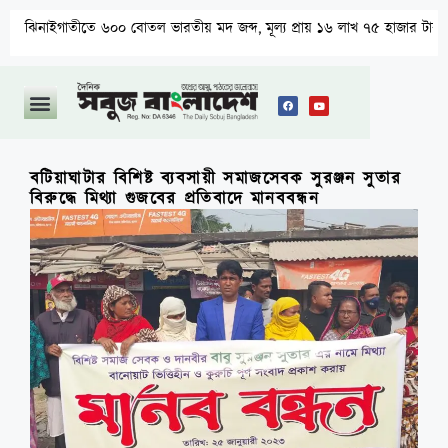
তীতে ৬০০ বোতল ভারতীয় মদ জব্দ, মূল্য প্রায় ১৬ লাখ ৭৫ হাজার টাকা
বটিয়াঘাটার বিশিষ্ট ব্যবসায়ী সমাজসেবক সুরঞ্জন সুতার
বিরুদ্ধে মিথ্যা গুজবের প্রতিবাদে মানববন্ধন