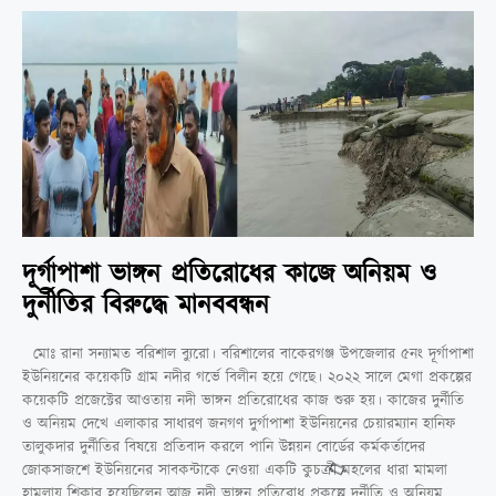
দূর্গাপাশা ভাঙ্গন প্রতিরোধের কাজে অনিয়ম ও
দুর্নীতির বিরুদ্ধে মানববন্ধন
মোঃ রানা সন্যামত বরিশাল ব্যুরো। বরিশালের বাকেরগঞ্জ উপজেলার ৫নং দূর্গাপাশা
ইউনিয়নের কয়েকটি গ্রাম নদীর গর্ভে বিলীন হয়ে গেছে। ২০২২ সালে মেগা প্রকল্পের
কয়েকটি প্রজেক্টের আওতায় নদী ভাঙ্গন প্রতিরোধের কাজ শুরু হয়। কাজের দুর্নীতি
ও অনিয়ম দেখে এলাকার সাধারণ জনগণ দুর্গাপাশা ইউনিয়নের চেয়ারম্যান হানিফ
তালুকদার দুর্নীতির বিষয়ে প্রতিবাদ করলে পানি উন্নয়ন বোর্ডের কর্মকর্তাদের
জোকসাজশে ইউনিয়নের সাবকন্টাকে নেওয়া একটি কুচক্রী মহলের ধারা মামলা
হামলায় শিকার হয়েছিলেন আজ নদী ভাঙ্গন প্রতিরোধ প্রকল্পে দুর্নীতি ও অনিয়ম