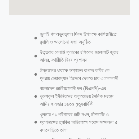
জুলাই গণঅভ্যুত্থান দিবস উপলক্ষে কাশিয়ানীতে
র‍্যালি ও আলোচনা সভা অনুষ্ঠিত
উত্তরায় বেনামি ক্লাবের রফিকের জমজমাট জুয়ার
আসর, যথারীতি নিরব প্রশাসন
উন্নয়নের ধারাকে অব্যাহত রাখতে কবির কে
পুনরায় চেয়ারম্যান হিসেবে দেখতে চায় এলাকাবাসী
বাংলাদেশ জাতীয়তাবাদী দল (বিএনপি)-এর
খুরুশকুল ইউনিয়নের অকুতোভয় সৈনিক মরহুম
আমির হামজার ১৬তম মৃত্যুবার্ষিকী
খুলনায় ৭১ পরিবারের জমি দখল, চাঁদাবাজি ও
প্রাণনাশের হুমকির অভিযোগে সংবাদ সম্মেলন: ৫
বসতবাড়িতে তালা