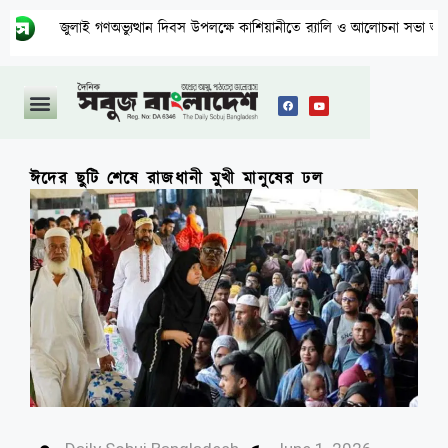
জুলাই গণঅভ্যুত্থান দিবস উপলক্ষে কাশিয়ানীতে র‍্যালি ও আলোচনা সভা অনুষ্ঠিত
ঈদের ছুটি শেষে রাজধানী মুখী মানুষের ঢল