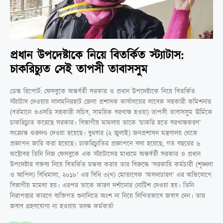
প্রধান উপদেষ্টাকে নিয়ে বিতর্কিত স্ট্যাটাস:
চাকরিচ্যুত সেই তাপসী তাবাসসুম
ডেস্ক রিপোর্ট: ফেসবুকে অন্তর্বর্তী সরকার ও প্রধান উপদেষ্টাকে নিয়ে বিতর্কিত
স্ট্যাটাস দেওয়ায় লালমনিরহাট জেলা প্রশাসক কার্যালয়ের সাবেক সহকারী কমিশনার
(বর্তমানে ওএসডি সহকারী সচিব, সাময়িক বরখাস্ত হওয়া) তাপসী তাবাসসুম ঊর্মিকে
চাকরিচ্যুত করেছে সরকার। বিভাগীয় মামলায় তাকে ‘চাকরি হতে বরখাস্তকরণ’
সংক্রান্ত গুরুদণ্ড দেওয়া হয়েছে। বুধবার (২ জুলাই) জনপ্রশাসন মন্ত্রণালয় থেকে
প্রজ্ঞাপন জারি করা হয়েছে। চাকরিচ্যুতির প্রজ্ঞাপনে বলা হয়েছে, গত বছরের ৬
অক্টোবর তিনি নিজ ফেসবুকে এক স্ট্যাটাসের মাধ্যমে অন্তর্বর্তী সরকার ও প্রধান
উপদেষ্টার বক্তব্য নিয়ে বিতর্কিত মন্তব্য করায় তার বিরুদ্ধে ‘সরকারি কর্মচারী (শৃঙ্খলা
ও আপিল) বিধিমালা, ২০১৮’ এর বিধি ৩(খ) মোতাবেক ‘অসদাচারণ’ এর অভিযোগে
বিভাগীয় মামলা হয়। এরপর তাকে কারণ দর্শানোর নোটিশ দেওয়া হয়। তিনি
নিরাপত্তার কারণে ব্যক্তিগত শুনানিতে অংশ না নিয়ে লিখিতভাবে জবাব দেন।‌ তার
জবাব গ্রহণযোগ্য না হওয়ায় তদন্ত কর্মকর্তা