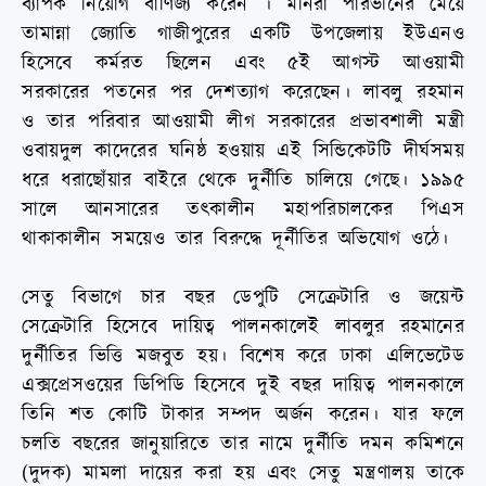
ব্যাপক নিয়োগ বাণিজ্য করেন । মনিরা পারভীনের মেয়ে
তামান্না জ্যোতি গাজীপুরের একটি উপজেলায় ইউএনও
হিসেবে কর্মরত ছিলেন এবং ৫ই আগস্ট আওয়ামী
সরকারের পতনের পর দেশত্যাগ করেছেন। লাবলু রহমান
ও তার পরিবার আওয়ামী লীগ সরকারের প্রভাবশালী মন্ত্রী
ওবায়দুল কাদেরের ঘনিষ্ঠ হওয়ায় এই সিন্ডিকেটটি দীর্ঘসময়
ধরে ধরাছোঁয়ার বাইরে থেকে দুর্নীতি চালিয়ে গেছে। ১৯৯৫
সালে আনসারের তৎকালীন মহাপরিচালকের পিএস
থাকাকালীন সময়েও তার বিরুদ্ধে দূর্নীতির অভিযোগ ওঠে।
সেতু বিভাগে চার বছর ডেপুটি সেক্রেটারি ও জয়েন্ট
সেক্রেটারি হিসেবে দায়িত্ব পালনকালেই লাবলুর রহমানের
দুর্নীতির ভিত্তি মজবুত হয়। বিশেষ করে ঢাকা এলিভেটেড
এক্সপ্রেসওয়ের ডিপিডি হিসেবে দুই বছর দায়িত্ব পালনকালে
তিনি শত কোটি টাকার সম্পদ অর্জন করেন। যার ফলে
চলতি বছরের জানুয়ারিতে তার নামে দুর্নীতি দমন কমিশনে
(দুদক) মামলা দায়ের করা হয় এবং সেতু মন্ত্রণালয় তাকে