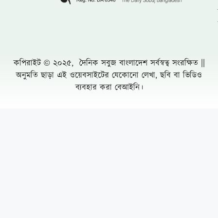
রোগীকে বিনামূল্যে চিকিৎসা
একটি চক্র জ্বালানি ও বিদ্যুৎ খাতকে অস্থিতিশীল
করার জন্য সক্রিয়
চৌফলদণ্ডী ইউপিতে নাগরিক সেবা অব্যাহত রাখায়
আলোচনায় ভারপ্রাপ্ত চেয়ারম্যান মো. মনজুর
আলম
রাজধানীতে ২৪ ঘণ্টায় ৪৮৫ গ্রেফতার মামলা ৫০
সুন্দরবনে তিন মাসের নিষেধাজ্ঞায় প্রথমবার খাদ্য
সহায়তা পেতে যাচ্ছে জেলেরা
রেলের টেন্ডারে শত কোটি টাকার কারসাজির
অভিযোগের কেন্দ্রে আফসার সিন্ডিকেট
Leave a Comment Cancel reply
সুপ্রিমকোর্ট সচিবালয় প্রতিষ্ঠা নিয়ে হাইকোর্টের রায়
স্থগিত