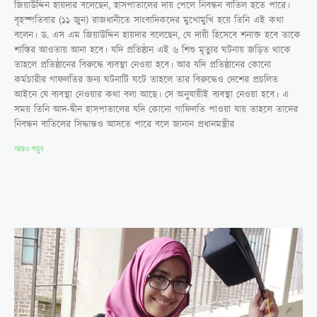
জিয়াউদ্দিন হায়দার বলেছেন, হাসপাতালের দায় পেলে নিবন্ধন বাতিল হতে পারে।
বৃহস্পতিবার (১১ জুন) রাজধানীতে সাংবাদিকদের মুখোমুখি হয়ে তিনি এই কথা
বলেন। ড. এস এম জিয়াউদ্দিন হায়দার বলেছেন, যে দায়ী হিসেবে শনাক্ত হবে তাকে
শাস্তির আওতায় আনা হবে। যদি প্রতিষ্ঠান এই ৬ শিশু মৃত্যুর ঘটনায় জড়িত থাকে
তাহলে প্রতিষ্ঠানের বিরুদ্ধে ব্যবস্থা নেওয়া হবে। আর যদি প্রতিষ্ঠানের কোনো
কর্মচারীর গাফলতির জন্য ঘটনাটি ঘটে তাহলে তার বিরুদ্ধেও দেশের প্রচলিত
আইনে যে ব্যবস্থা নেওয়ার কথা বলা আছে। সে অনুযায়ীই ব্যবস্থা নেওয়া হবে। এ
সময় তিনি আদ-দ্বীন হাসপাতালের যদি কোনো গাফিলতি পাওয়া যায় তাহলে তাদের
নিবন্ধন বাতিলের সিদ্ধান্তও আসতে পারে বলে জানান প্রধানমন্ত্রীর
আরও পড়ুন