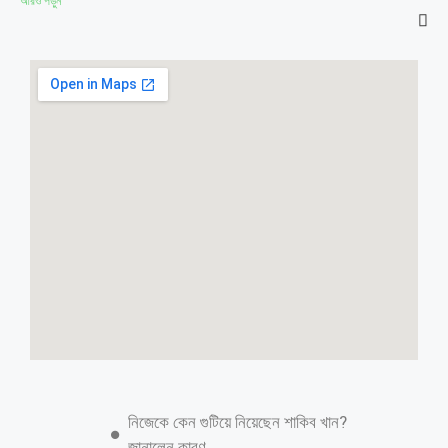
আরও পড়ুন
উত্তরা থেকে টঙ্গীতে ‘ছোঁ-মারা’ পার্টির দৌরাত্ম্য;
আটক ১৬ ছিনতাইকারী
অনলাইন ডেস্কঃ উত্তরা থেকে টঙ্গী রাস্তা এখন ছিনতাইকারীদের অভয়ারণ্য। দিনে
রাতে চোখের পলকে এই রাস্তায় ছোঁ মেরে ছিনতাই করছে বেশ কয়েকটি চক্র।