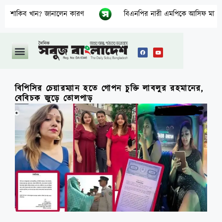
ানালেন কারণ
বিএনপির নারী এমপিকে আসিফ মাহমুদের আইনি নোটিশ
বিপিসির চেয়ারম্যান হতে গোপন চুক্তি লাবলুর রহমানের,
বেবিচক জুড়ে তোলপাড়