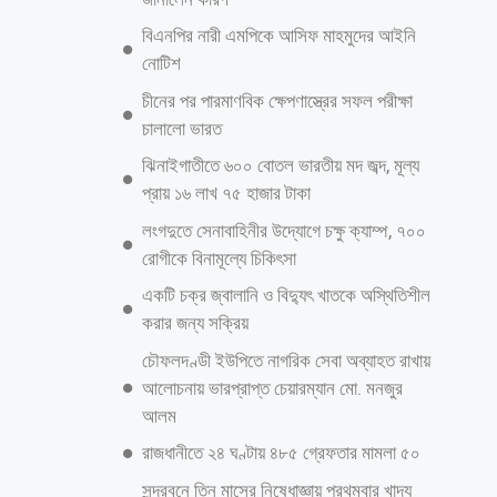
রামদা-হাতুড়ি নিয়ে গাড়ির গ্লাস ভেঙেও ছিনতাই করছে এরা। রাজধানীর মহাখালী
থেকে টঙ্গী পর্যন্ত ৯টি পয়েন্টে মানুষকে নিঃস্ব করছে এসব চক্র। আলোচিত এই
‘ছোঁ-মারা’ পার্টির ১৬ জনকে গ্রেফতার করেছে গোয়েন্দা পুলিশ। উন্নয়ন কাজ চলায়
দিনরাত যানজট লেগে থাকে উত্তরা-টঙ্গীর রাস্তায়। এর মাঝে রাস্তার পাশ দিয়ে অথবা
জ্যামে থাকা গাড়ির ফাঁক দিয়ে ব্যস্ত হয়ে হাঁটতে দেখা যায় কিছু কিশোর-তরুণদের।
প্রাইভেটকার বা বাস দাঁড়ানো অবস্থায় শুরু হয় এদের অপারেশন। একজনের ঘাড়ের
উপর দাঁড়িয়ে জানালা দিয়ে ছোঁ মেরে মোবাইল কিংবা অন্য মূল্যবান জিনিস নিয়ে
মুহূর্তেই হাওয়া হয়ে যায় তারা। শুধু হাত দিয়ে ছোঁ মারা নয়, টঙ্গীর রাস্তায়ও
হরহামেশা দেখা যায় এমন চিত্র।
আরও পড়ুন