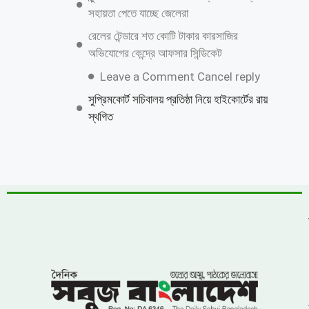
নিজেকে কেন গুটিয়ে নিয়েছেন শাকিব খান?
জানালেন কারণ
বিএনপির নারী এমপিকে আসিফ মাহমুদের আইনি
নোটিশ
চীনের পর পারমাণবিক ক্ষেপণাস্ত্রের সফল পরীক্ষা
চালালো ভারত
ঝিনাইগাতীতে ৬০০ বোতল ভারতীয় মদ জব্দ, মূল্য
প্রায় ১৬ লাখ ৭৫ হাজার টাকা
লংগদুতে সেনাবাহিনীর উদ্যোগে চক্ষু ক্যাম্প, ৭০০