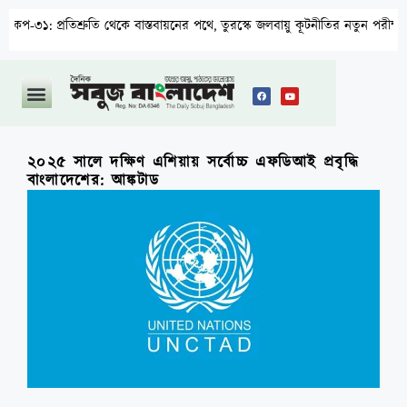
রতিশ্রুতি থেকে বাস্তবায়নের পথে, তুরস্কে জলবায়ু কূটনীতির নতুন পরীক্ষা
২০২৫ সালে দক্ষিণ এশিয়ায় সর্বোচ্চ এফডিআই প্রবৃদ্ধি
বাংলাদেশের: আঙ্কটাড