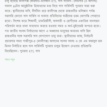
চালু হয়েছে কালীগঞ্জ ফেরিঘাট-গুলিস্তান KTL বাস সার্ভিস। সোমবার (৩ আগস্ট)
সকাল ১১টায় আনুষ্ঠানিক উদ্বোধনের মধ্য দিয়ে বাস সার্ভিসটি পুনরায় যাত্রা শুরু
করে। স্থানীয়দের দাবি, দীর্ঘদিন ধরে কালীগঞ্জ থেকে রাজধানীর গুলিস্তান পর্যন্ত
সরাসরি কোনো বাস সার্ভিস না থাকায় প্রতিদিনের যাত্রীদের চরম ভোগান্তি পোহাতে
হতো। বিশেষ করে শিক্ষার্থী, চাকরিজীবী, ব্যবসায়ী ও রোগীদের একাধিক যানবাহন
পরিবর্তন করে ঢাকা যাতায়াত করতে হওয়ায় সময় ও অর্থ-দুইয়েরই অপচয় হতো।
গত জাতীয় সংসদ নির্বাচনের আগে এ অঞ্চলের মানুষের অন্যতম দাবি ছিল
রাজধানীর সঙ্গে সরাসরি বাস যোগাযোগ চালু করা। স্থানীয়দের ভাষ্য, নির্বাচনী
প্রচারণার সময় গাজীপুর-৫ (কালীগঞ্জ) আসনের সংসদ সদস্য এ কে এম ফজলুল হক
মিলন নির্বাচিত হলে বাস সার্ভিসটি পুনরায় চালুর উদ্যোগ নেওয়ার প্রতিশ্রুতি
দিয়েছিলেন। পুনরায় KTL বাস
আরও পড়ুন