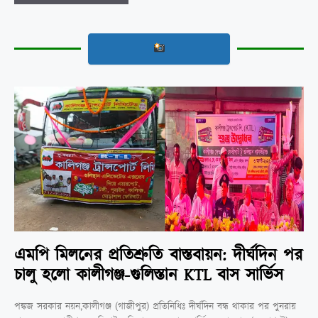
এমপি মিলনের প্রতিশ্রুতি বাস্তবায়ন: দীর্ঘদিন পর
চালু হলো কালীগঞ্জ-গুলিস্তান KTL বাস সার্ভিস
পঙ্কজ সরকার নয়ন,কালীগঞ্জ (গাজীপুর) প্রতিনিধিঃ দীর্ঘদিন বন্ধ থাকার পর পুনরায়