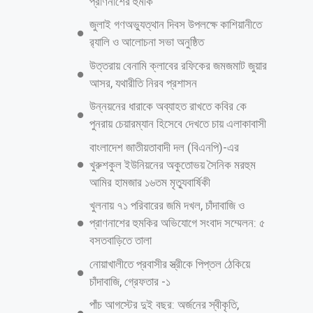
প্রাণনাশের হুমকি
জুলাই গণঅভ্যুত্থান দিবস উপলক্ষে কাশিয়ানীতে
র‍্যালি ও আলোচনা সভা অনুষ্ঠিত
উত্তরায় বেনামি ক্লাবের রফিকের জমজমাট জুয়ার
আসর, যথারীতি নিরব প্রশাসন
উন্নয়নের ধারাকে অব্যাহত রাখতে কবির কে
পুনরায় চেয়ারম্যান হিসেবে দেখতে চায় এলাকাবাসী
বাংলাদেশ জাতীয়তাবাদী দল (বিএনপি)-এর
খুরুশকুল ইউনিয়নের অকুতোভয় সৈনিক মরহুম
আমির হামজার ১৬তম মৃত্যুবার্ষিকী
খুলনায় ৭১ পরিবারের জমি দখল, চাঁদাবাজি ও
প্রাণনাশের হুমকির অভিযোগে সংবাদ সম্মেলন: ৫
বসতবাড়িতে তালা
নোয়াখালীতে প্রবাসীর স্ত্রীকে পিপ্তল ঠেকিয়ে
চাঁদাবাজি, গ্রেফতার -১
পাঁচ আগস্টের দুই বছর: অর্জনের স্বীকৃতি,