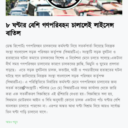
৮ ঘণ্টার বেশি গণপরিবহন চালালেই লাইসেন্স
বাতিল
ডেস্ক রিপোর্টঃ গণপরিবহন চালকদের কর্মঘণ্টা নিয়ে সতর্কবার্তা দিয়েছে নিয়ন্ত্রক
সংস্থা বাংলাদেশ সড়ক পরিবহন কর্তৃপক্ষ (বিআরটিএ)। সংস্থাটি সড়ক দুর্ঘটনা ও
হতাহতের ঘটনা কমাতে চালকদের বিশেষ এ নির্দেশনা মেনে চলতে বলেছে।একটানা
দীর্ঘ সময় গণপরিবহন চালানোর কারণে চালকদের ক্লান্তি, ঝিমুনি ও ঘুমের প্রবণতা
বাড়ছে। এতে সড়ক দুর্ঘটনায় চালক, কন্ডাক্টর, যাত্রী ও পথচারীদের হতাহতের ঘটনা
ঘটছে বলে জানিয়েছে নিয়ন্ত্রক সংস্থা বাংলাদেশ সড়ক পরিবহন কর্তৃপক্ষ
(বিআরটিএ)। এ পরিস্থিতিতে নির্ধারিত কর্মঘণ্টা মেনে গণপরিবহন চালানোর জন্য
সতর্ক করেছে সংস্থাটি। শনিবার (২৩ মে) বিআরটিএর সদর কার্যালয় থেকে জারি
করা এক সতর্কীকরণ বিজ্ঞপ্তিতে এই হুঁশিয়ারি দেওয়া হয়। বিজ্ঞপ্তিতে বলা হয়,
বিদ্যমান মোটরযান আইন ও বিধি অনুযায়ী কোনো চালক একটানা পাঁচ ঘণ্টার বেশি
যানবাহন চালাতে পারবেন না। এরপর অন্তত আধা ঘণ্টা বিশ্রাম দিয়ে আরও সর্বোচ্চ
তিন ঘণ্টা গাড়ি চালানো যাবে।
আরও পড়ুন