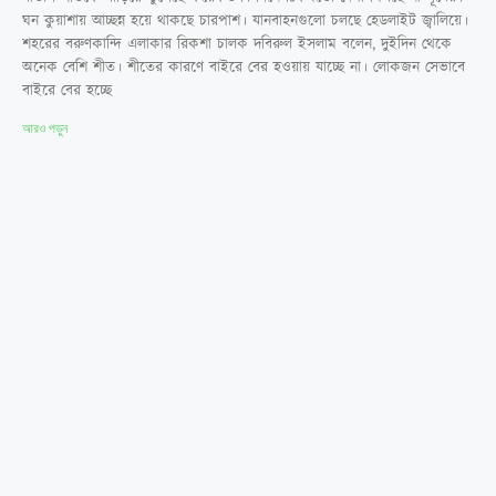
ঘন কুয়াশায় আচ্ছন্ন হয়ে থাকছে চারপাশ। যানবাহনগুলো চলছে হেডলাইট জ্বালিয়ে।
শহরের বরুণকান্দি এলাকার রিকশা চালক দবিরুল ইসলাম বলেন, দুইদিন থেকে
অনেক বেশি শীত। শীতের কারণে বাইরে বের হওয়ায় যাচ্ছে না। লোকজন সেভাবে
বাইরে বের হচ্ছে
আরও পড়ুন