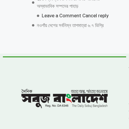
শাহজাদপুরে সংবাদ সংগ্রহকালে ‘সবুজ বাংলাদেশ
পত্রিকার সাংবাদিকের মোবাইল ছিনতাই ও
প্রাণনাশের হুমকি
জুলাই গণঅভ্যুত্থান দিবস উপলক্ষে কাশিয়ানীতে
র‍্যালি ও আলোচনা সভা অনুষ্ঠিত
উত্তরায় বেনামি ক্লাবের রফিকের জমজমাট জুয়ার
আসর, যথারীতি নিরব প্রশাসন
উন্নয়নের ধারাকে অব্যাহত রাখতে কবির কে
পুনরায় চেয়ারম্যান হিসেবে দেখতে চায় এলাকাবাসী
বাংলাদেশ জাতীয়তাবাদী দল (বিএনপি)-এর
খুরুশকুল ইউনিয়নের অকুতোভয় সৈনিক মরহুম
আমির হামজার ১৬তম মৃত্যুবার্ষিকী
খুলনায় ৭১ পরিবারের জমি দখল, চাঁদাবাজি ও
প্রাণনাশের হুমকির অভিযোগে সংবাদ সম্মেলন: ৫