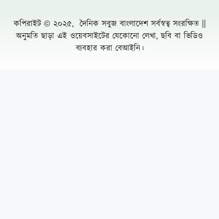
বসতবাড়িতে তালা
নোয়াখালীতে প্রবাসীর স্ত্রীকে পিপ্তল ঠেকিয়ে
চাঁদাবাজি, গ্রেফতার -১
পাঁচ আগস্টের দুই বছর: অর্জনের স্বীকৃতি,
অপূর্ণতার প্রশ্ন
পূবাইলে সাংবাদিকের পৈত্রিক জমি আওয়ামীলীগ
নেতার দখলে নেয়ার অভিযোগ, প্রশাসনের
হস্তক্ষেপ কামনা
দুর্যোগ ব্যবস্থাপনা কর্মকর্তা মনিরুজ্জামানের
অস্বাভাবিক সম্পদের পাহাড়
Leave a Comment Cancel reply
নওগাঁয় দেশের সর্বনিম্ন তাপমাত্রা ৬.৭ ডিগ্রি