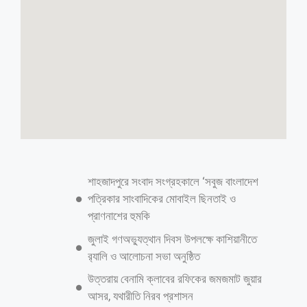
দূরপাল্লা ও আন্তজেলায় ১১ পয়সা বাড়ানোর
সিদ্ধান্ত
স্টাফ রিপোর্টার॥জ্বালানি তেলের দাম বৃদ্ধির পরিপ্রেক্ষিতে বাস ভাড়া বাড়ানোর
সিদ্ধান্ত নেওয়া হয়েছে। সিদ্ধান্ত অনুযায়ী, দূরপাল্লা, আন্তঃজেলা, ঢাকা পরিবহন সমন্বয়
কর্তৃপক্ষের (ডিটিসিএ) আওতাধীন এলাকায় চলাচলরত মিনিবাস ও ঢাকা এবং
চট্টগ্রাম মহানগরীতে প্রতি কিলোমিটারে ১১ পয়সা বাড়ানো হয়েছে। বৃহস্পতিবার (২৩
এপ্রিল) সচিবালয়ে মন্ত্রণালয়ের সভাকক্ষে পরিবহন মালিকদের সঙ্গে বৈঠক শেষে এ
তথ্য জানান সড়ক পরিবহন ও সেতুমন্ত্রী শেখ রবিউল আলম। এ সময় পরিবহন
প্রতিমন্ত্রী হাবিবুর রশিদ উপস্থিত ছিলেন। এটাকে ‘ভাড়া বৃদ্ধি’ না বরং জ্বালানি তেলের
মূল্য বৃদ্ধির কারণে নতুন ভাড়াকে ‘সমন্বয়’ করা হয়েছে বলে দাবি করেছেন পরিবহন
মন্ত্রী। তিনি বলেন, তেলের দাম বৃদ্ধি এবং ডলারের মূল্য বৃদ্ধির কারণে পরিবহন এবং