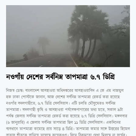
নওগাঁয় দেশের সর্বনিম্ন তাপমাত্রা ৬.৭ ডিগ্রি
নিজস্ব ডেস্ক: বাংলাদেশ আবহাওয়া অধিদপ্তরের আবহাওয়াবিদ এ কে এম নাজমুল
হক ঢাকা পোস্টকে জানান, আজ দেশের সর্বনিম্ন তাপমাত্রা রেকর্ড করা হয়েছে
নওগাঁর বদলগাছীতে, ৬.৭ ডিগ্রি সেলসিয়াস। এটি চলতি মৌসুমেরও সর্বনিম্ন
তাপমাত্রা। বদলগাছী কৃষি ও আবহাওয়া পর্যবেক্ষণাগারের তথ্য মতে, সকাল ৯টা
পর্যন্ত জেলায় সর্বনিম্ন তাপমাত্রা রেকর্ড করা হয়েছে ৬.৭ ডিগ্রি সেলসিয়াস। মঙ্গলবার
(৬ জানুয়ারি) এ জেলায় সর্বনিম্ন তাপমাত্রা ছিল ১১ ডিগ্রি সেলসিয়াস। একদিনের
ব্যবধানে তাপমাত্রা কমেছে প্রায় সাড়ে ৪ ডিগ্রি। তাপমাত্রা কমার সঙ্গে উত্তরের হিমেল
বাতাস শীতকে বাড়িয়ে তুলেছে কয়েকগুণ। দিনে ঠিকমতো দেখা মিলছে না সূর্যের।