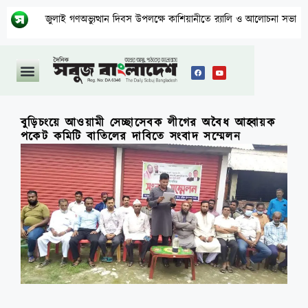
জুলাই গণঅভ্যুত্থান দিবস উপলক্ষে কাশিয়ানীতে র‍্যালি ও আলোচনা সভা অনুষ্ঠিত
বুড়িচংয়ে আওয়ামী সেচ্ছাসেবক লীগের অবৈধ আহ্বায়ক
পকেট কমিটি বাতিলের দাবিতে সংবাদ সম্মেলন