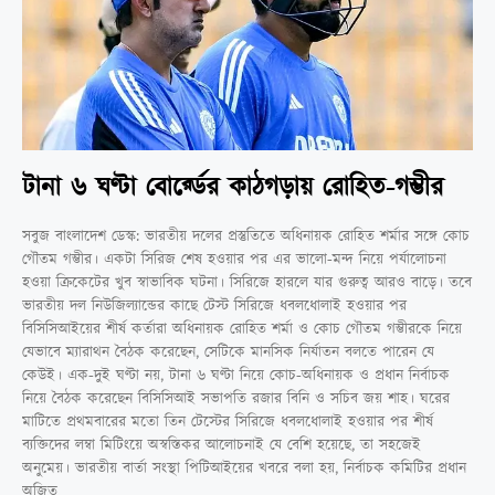
টানা ৬ ঘণ্টা বোর্র্ডের কাঠগড়ায় রোহিত-গম্ভীর
সবুজ বাংলাদেশ ডেস্ক: ভারতীয় দলের প্রস্তুতিতে অধিনায়ক রোহিত শর্মার সঙ্গে কোচ
গৌতম গম্ভীর। একটা সিরিজ শেষ হওয়ার পর এর ভালো-মন্দ নিয়ে পর্যালোচনা
হওয়া ক্রিকেটের খুব স্বাভাবিক ঘটনা। সিরিজে হারলে যার গুরুত্ব আরও বাড়ে। তবে
ভারতীয় দল নিউজিল্যান্ডের কাছে টেস্ট সিরিজে ধবলধোলাই হওয়ার পর
বিসিসিআইয়ের শীর্ষ কর্তারা অধিনায়ক রোহিত শর্মা ও কোচ গৌতম গম্ভীরকে নিয়ে
যেভাবে ম্যারাথন বৈঠক করেছেন, সেটিকে মানসিক নির্যাতন বলতে পারেন যে
কেউই। এক-দুই ঘণ্টা নয়, টানা ৬ ঘণ্টা নিয়ে কোচ-অধিনায়ক ও প্রধান নির্বাচক
নিয়ে বৈঠক করেছেন বিসিসিআই সভাপতি রজার বিনি ও সচিব জয় শাহ। ঘরের
মাটিতে প্রথমবারের মতো তিন টেস্টের সিরিজে ধবলধোলাই হওয়ার পর শীর্ষ
ব্যক্তিদের লম্বা মিটিংয়ে অস্বস্তিকর আলোচনাই যে বেশি হয়েছে, তা সহজেই
অনুমেয়। ভারতীয় বার্তা সংস্থা পিটিআইয়ের খবরে বলা হয়, নির্বাচক কমিটির প্রধান
অজিত