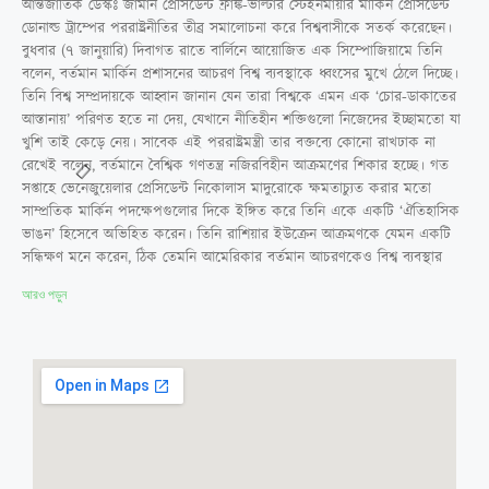
আন্তর্জাতিক ডেস্কঃ জার্মান প্রেসিডেন্ট ফ্রাঙ্ক-ভাল্টার স্টেইনমায়ার মার্কিন প্রেসিডেন্ট
ডোনাল্ড ট্রাম্পের পররাষ্ট্রনীতির তীব্র সমালোচনা করে বিশ্ববাসীকে সতর্ক করেছেন।
বুধবার (৭ জানুয়ারি) দিবাগত রাতে বার্লিনে আয়োজিত এক সিম্পোজিয়ামে তিনি
বলেন, বর্তমান মার্কিন প্রশাসনের আচরণ বিশ্ব ব্যবস্থাকে ধ্বংসের মুখে ঠেলে দিচ্ছে।
তিনি বিশ্ব সম্প্রদায়কে আহ্বান জানান যেন তারা বিশ্বকে এমন এক ‘চোর-ডাকাতের
আস্তানায়’ পরিণত হতে না দেয়, যেখানে নীতিহীন শক্তিগুলো নিজেদের ইচ্ছামতো যা
খুশি তাই কেড়ে নেয়। সাবেক এই পররাষ্ট্রমন্ত্রী তার বক্তব্যে কোনো রাখঢাক না
রেখেই বলেন, বর্তমানে বৈশ্বিক গণতন্ত্র নজিরবিহীন আক্রমণের শিকার হচ্ছে। গত
সপ্তাহে ভেনেজুয়েলার প্রেসিডেন্ট নিকোলাস মাদুরোকে ক্ষমতাচ্যুত করার মতো
সাম্প্রতিক মার্কিন পদক্ষেপগুলোর দিকে ইঙ্গিত করে তিনি একে একটি ‘ঐতিহাসিক
ভাঙন’ হিসেবে অভিহিত করেন। তিনি রাশিয়ার ইউক্রেন আক্রমণকে যেমন একটি
সন্ধিক্ষণ মনে করেন, ঠিক তেমনি আমেরিকার বর্তমান আচরণকেও বিশ্ব ব্যবস্থার
আরও পড়ুন