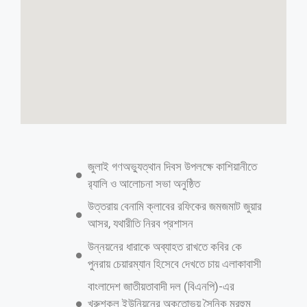
জুলাই গণঅভ্যুত্থান দিবস উপলক্ষে কাশিয়ানীতে
র‍্যালি ও আলোচনা সভা অনুষ্ঠিত
উত্তরায় বেনামি ক্লাবের রফিকের জমজমাট জুয়ার
আসর, যথারীতি নিরব প্রশাসন
উন্নয়নের ধারাকে অব্যাহত রাখতে কবির কে
পুনরায় চেয়ারম্যান হিসেবে দেখতে চায় এলাকাবাসী
বাংলাদেশ জাতীয়তাবাদী দল (বিএনপি)-এর
খুরুশকুল ইউনিয়নের অকুতোভয় সৈনিক মরহুম