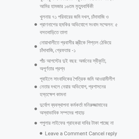
আমির হামজার ১৬তম মৃত্যুবার্ষিকী
খুলনায় ৭১ পরিবারের জমি দখল, চাঁদাবাজি ও
প্রাণনাশের হুমকির অভিযোগে সংবাদ সম্মেলন: ৫
বসতবাড়িতে তালা
নোয়াখালীতে প্রবাসীর স্ত্রীকে পিপ্তল ঠেকিয়ে
চাঁদাবাজি, গ্রেফতার -১
পাঁচ আগস্টের দুই বছর: অর্জনের স্বীকৃতি,
অপূর্ণতার প্রশ্ন
পূবাইলে সাংবাদিকের পৈত্রিক জমি আওয়ামীলীগ
নেতার দখলে নেয়ার অভিযোগ, প্রশাসনের
হস্তক্ষেপ কামনা
দুর্যোগ ব্যবস্থাপনা কর্মকর্তা মনিরুজ্জামানের
অস্বাভাবিক সম্পদের পাহাড়
পপুলার লাইফের গ্রাহকরা দাবির টাকা পাচ্ছে না
Leave a Comment Cancel reply