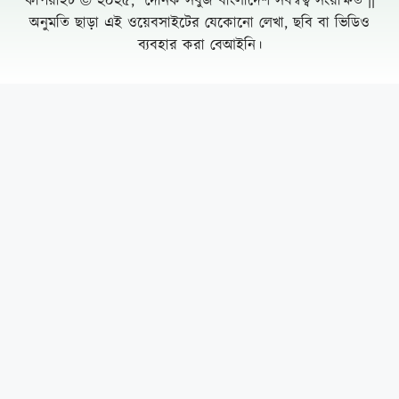
কপিরাইট © ২০২৫, দৈনিক সবুজ বাংলাদেশ সর্বস্বত্ব সংরক্ষিত ||
অনুমতি ছাড়া এই ওয়েবসাইটের যেকোনো লেখা, ছবি বা ভিডিও
ব্যবহার করা বেআইনি।