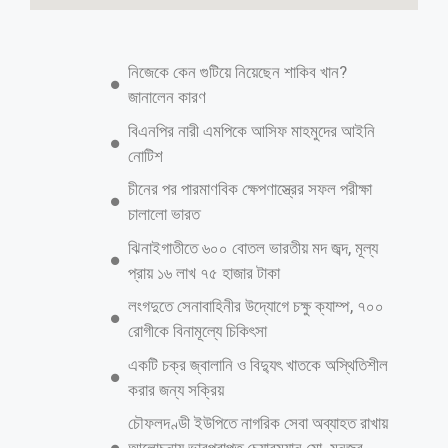
জেন্ডার ভিত্তিক সহিংসতা প্রতিরোধে রামগড়ে
সচেতনতামূলক ক্যাম্পেইন
মো.মাসুদ রানা, খাগড়াছড়িঃ খাগড়াছড়ির রামগড় স্কুল ও কলেজের ছাত্র-ছাত্রীদের
নিয়ে জেন্ডার ভিত্তিক সহিংসতা প্রতিরোধে সচেতনতামূলক ক্যাম্পেইন অনুষ্ঠিত
হয়েছে। পার্বত্য চট্টগ্রামে অন্তর্ভুক্তিমূলক শিক্ষার মাধ্যমে নারী ও মেয়ে শিশুর
ক্ষমতায়ন প্রকল্পের আওতায় এ কর্মসূচির আয়োজন করা হয়। মঙ্গলবার (১০ মার্চ)
বিকেলে রামগড় সদর ইউনিয়ন এর সামনে জেলা পুলিশ, ড: ইআর আরডি সিএইচটি,
পার্বত্য চট্টগ্রাম বিষয়ক মন্ত্রণালয় এবং ইউএনডিপির সহযোগিতায় আয়োজিত এ
সচেতনতামূলক ক্যাম্পেইনে শিক্ষার্থীদের জেন্ডার সমতা, নারী ও মেয়ে শিশুদের
নিরাপত্তা এবং সহিংসতা প্রতিরোধ বিষয়ে বিভিন্ন দিক তুলে ধরা হয়। অনুষ্ঠানে
অতিথি হিসেবে উপস্থিত ছিলেন উপজেলা আইসিটি কর্মকর্তা ও ১নং রামগড়
ইউনিয়ন প্রশাসক মো.রেহান উদ্দিন, রামগড় থানার অফিসার ইনচার্জ মো, নাজির
আলম উপজেলা আনসার ও ভিডিপির প্রশিক্ষক আবুল কালাম আজাদ সহ বিভিন্ন
দপ্তরের কর্মকর্তা ও সংশ্লিষ্ট ব্যক্তিবর্গ। বক্তারা বলেন, জেন্ডার ভিত্তিক সহিংসতা
আরও পড়ুন