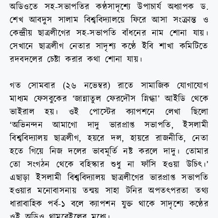
অডিওতে সহ-সভাপতির কণ্ঠসাদৃশ্যে উপাচার্য অধ্যাপক ড.
শেখ আবদুস সালাম বিশ্ববিদ্যালয়ে ফিরে আসা সংক্রান্ত ও
কেন্দ্রীয় ছাত্রলীগের সহ-সভাপতি বাঁধনের নাম শোনা যায়।
সেখানে ছাত্রলীগ নেতার সাদৃশ্য কণ্ঠে ইবি শাখা কমিটিতে
রদবদলের চেষ্টা করার কথা শোনা যায়।
গত সোমবার (২৬ নভেম্বর) রাতে সামাজিক যোগাযোগ
মাধ্যম ফেসবুকের ‘জান্নাতুল ফেরদৌস স্নিগ্ধা’ আইডি থেকে
ভাইরাল হয়। ওই পোস্টের ক্যাপশনে লেখা ছিলো
‘অভিনন্দন আমাগো দাদু ভারপ্রাপ্ত সভাপতি, ইসলামী
বিশ্ববিদ্যালয় ছাত্রলীগ, হয়রে দল, হায়রে রাজনীতি, নেতা
হতে গিয়ে নিজ দলের ভাবমূর্তি নষ্ট করলে দাদু। তোমার
তো সংগঠন থেকে বহিস্কার শুধু না ফাঁসি হওয়া উচিৎ।’
এছাড়া ইসলামী বিশ্ববিদ্যালয় ছাত্রলীগের ভারপ্রাপ্ত সভাপতি
হওয়ার মনোবাসনায় তন্ময় সাহা টনির অপতৎপরতা তথ্য
ধারাবাহিক পর্ব-১ বলে ক্যাপশন যুক্ত থাকে সাদৃশ্যে কণ্ঠের
ওই অডিও থামবেইলের মধ্যে।