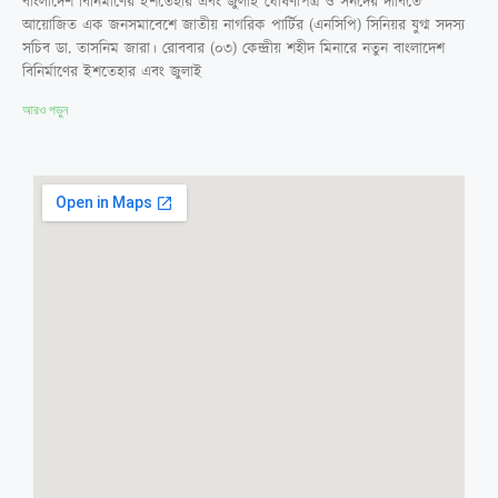
বাংলাদেশ বিনির্মাণের ইশতেহার এবং জুলাই ঘোষণাপত্র ও সনদের দাবিতে
আয়োজিত এক জনসমাবেশে জাতীয় নাগরিক পার্টির (এনসিপি) সিনিয়র যুগ্ম সদস্য
সচিব ডা. তাসনিম জারা। রোববার (০৩) কেন্দ্রীয় শহীদ মিনারে নতুন বাংলাদেশ
বিনির্মাণের ইশতেহার এবং জুলাই
আরও পড়ুন