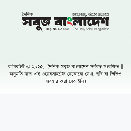
চালালো ভারত
ঝিনাইগাতীতে ৬০০ বোতল ভারতীয় মদ জব্দ, মূল্য
প্রায় ১৬ লাখ ৭৫ হাজার টাকা
লংগদুতে সেনাবাহিনীর উদ্যোগে চক্ষু ক্যাম্প, ৭০০
রোগীকে বিনামূল্যে চিকিৎসা
একটি চক্র জ্বালানি ও বিদ্যুৎ খাতকে অস্থিতিশীল
করার জন্য সক্রিয়
চৌফলদণ্ডী ইউপিতে নাগরিক সেবা অব্যাহত রাখায়
আলোচনায় ভারপ্রাপ্ত চেয়ারম্যান মো. মনজুর
আলম
রাজধানীতে ২৪ ঘণ্টায় ৪৮৫ গ্রেফতার মামলা ৫০
সুন্দরবনে তিন মাসের নিষেধাজ্ঞায় প্রথমবার খাদ্য
সহায়তা পেতে যাচ্ছে জেলেরা
রেলের টেন্ডারে শত কোটি টাকার কারসাজির
অভিযোগের কেন্দ্রে আফসার সিন্ডিকেট