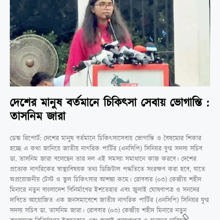
দেশের মানুষ বর্তমানে চিকিৎসা সেবায় ভোগান্তি :
তাসনিম জারা
ডেস্ক রিপোর্ট: দেশের মানুষ বর্তমানে চিকিৎসাসেবায় ভোগান্তি ও বৈষম্যের শিকার
হচ্ছে এ কথা জানিয়ে জাতীয় নাগরিক পার্টির (এনসিপি) সিনিয়র যুগ্ম সদস্য সচিব
ডা. তাসনিম জারা বলেছেন তার দল এই সমস্যা সমাধানে কাজ করবে। দেশের
প্রত্যেক নাগরিকের স্বাস্থ্যবিষয়ক তথ্য ডিজিটাল পদ্ধতিতে সংরক্ষণ করা হবে, যাতে
অপ্রয়োজনীয় টেস্ট ও ভুল চিকিৎসার আশঙ্কা কমে। রোববার (০৩) কেন্দ্রীয় শহীদ
মিনারে নতুন বাংলাদেশ বিনির্মাণের ইশতেহার এবং জুলাই ঘোষণাপত্র ও সনদের
দাবিতে আয়োজিত এক জনসমাবেশে জাতীয় নাগরিক পার্টির (এনসিপি) সিনিয়র যুগ্ম
সদস্য সচিব ডা. তাসনিম জারা। রোববার (০৩) কেন্দ্রীয় শহীদ মিনারে নতুন