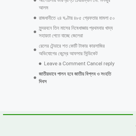
নিজেকে কেন গুটিয়ে নিয়েছেন শাকিব খান?
জানালেন কারণ
বিএনপির নারী এমপিকে আসিফ মাহমুদের আইনি
নোটিশ
চীনের পর পারমাণবিক ক্ষেপণাস্ত্রের সফল পরীক্ষা