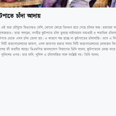
টপাতে চাঁদা আদায়
 এই ভরা মৌসুমে দ্বিগুণেরও বেশি, কোনো ক্ষেত্রে তিনগুণ হয়ে গেছে চাঁদার অঙ্ক। হকাররা 
বাজরাও। তারা বলছেন, নগরীর ফুটপাতে চাঁদা তুলছে লাইনম্যান নামধারী ৫ শতাধিক চাঁদা
টপাত থেকে এসব চাঁদা তোলা হয়। এ কারণে বন্ধ হচ্ছে না ফুটপাতের চাঁদাবাজি। তবে এ ব
টপাত সিটি করপোরেশনের জায়গা, এসব জায়গায় হকার বসায় সিটি করপোরেশনের লোকজন কি
শের কী করণীয় আছে? ডিএমপির জনসংযোগ বিভাগের ডিসি বলেন, ফুটপাতকে কেন্দ্র করে অন
লিশের ওপর। তার দাবি, পুলিশ এ চাঁদাবাজির সঙ্গে সংশ্লিষ্ট নয়। তিনি বলেন,