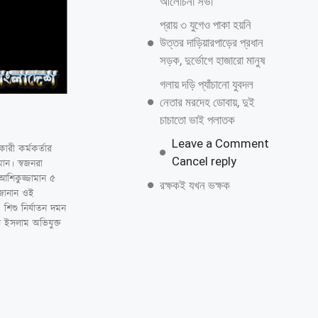
আলোচনা সভা
প্রায় ৩ যুগেও পাকা হয়নি
উত্তর দাড়িয়ারপাড়ের প্রধান
সড়ক, দুর্ভোগে হাজারো মানুষ
গলায় দড়ি প্যাঁচানো যুবদল
নেতার মরদেহ ডোবায়, দুই
চাচাতো ভাই পলাতক
Leave a Comment
রী কর্মকর্তার
Cancel reply
ান। স্বজনরা
আশিকুজ্জামান ৫
রক্ষকই যখন ভক্ষক
 জানান ওই
শিশু নির্যাতন দমন
 ইসলাম অভিযুক্ত