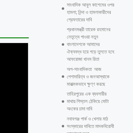
সাংবাদিক আবুল কাশেমের ওপর
হামলা; নিন্দা ও হামলাকারীদের
গ্রেফতারের দাবি
প্রধানমন্ত্রী তারেক রহমানের
নেতৃত্বে পাওয়া নতুন
বাংলাদেশকে আমাদের
ঐক্যবদ্ধ হয়ে গড়ে তুলতে হবে:
আফরোজা খানম রিতা
অপ-সাংবাদিকতা আজ
পেশাদারিত্ব ও জনআস্থাকে
মারাত্মকভাবে ক্ষুণ্ণ করছে
তাহিরপুরের এক ব্যবসায়ীর
মাথায় পিস্তল ঠেকিয়ে মোটা
অংকের চাদা দাবি
নবাবগঞ্জ পার্ক ও খেলার মাঠ
সংস্কারের দাবিতে মাদকবিরোধী