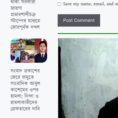
থাকা সরকারী
Save my name, email, and we
জায়গা
প্রভাবশালীচক্র
স্টাম্পের মাধ্যমে
জোরপূর্বক দখল
সংবাদ প্রকাশের
জেরে রামুতে
সাংবাদিক আবুল
কাশেমের ওপর
হামলা; নিন্দা ও
হামলাকারীদের
গ্রেফতারের দাবি