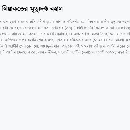
 লিয়াকতের মৃত্যুদণ্ড বহাল
েদ খান হত্যা মামলায় ওসি প্রদীপ কুমার দাশ ও পরিদর্শক মো. লিয়াকত আলীর মৃত্যুদণ্ড বহা
ন কারাদণ্ড বহাল রেখেছেন আদালত। সোমবার (২ জুন) হাইকোর্টের বিচারপতি মো. মোস্তাফি
বেঞ্চ এ রায় ঘোষণা করেন। এর আগে সেনাবাহিনীর অবসরপ্রাপ্ত মেজর সিনহা মো. রাশেদ খা
মোদন) ও আপিলের ওপর শুনানি শেষ হয়েছে। তার ধারাবাহিকতায় আজ (সোমবার) রায় ঘোষণা 
র্তা অ্যাটর্নি জেনারেল মো. আসাদুজ্জামান। এছাড়াও এই মামলায় রাষ্ট্রপক্ষে শুনানি করেন ডেপু
ি অ্যাটর্নি জেনারেল মো. আসাদ উদ্দিন, সহকারী অ্যাটর্নি জেনারেল লাবণী আক্তার, সহকারী