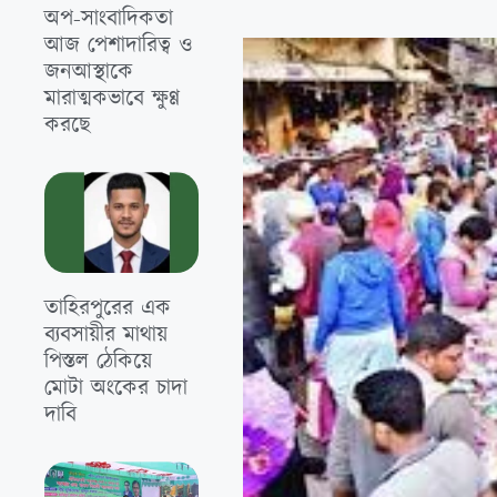
অপ-সাংবাদিকতা
আজ পেশাদারিত্ব ও
জনআস্থাকে
মারাত্মকভাবে ক্ষুণ্ণ
করছে
তাহিরপুরের এক
ব্যবসায়ীর মাথায়
পিস্তল ঠেকিয়ে
মোটা অংকের চাদা
দাবি