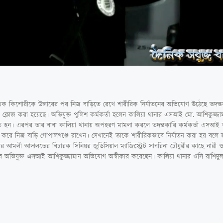
ক কিশোরীকে উদ্ধারের পর নিজ বাড়িতে রেখে শারীরিক নির্যাতনের অভিযোগ উঠেছে তদন্তকা
কে ক্লোজ করা হয়েছে। অভিযুক্ত পুলিশ কর্মকর্তা হলেন কালিয়া থানার এসআই মো. আশিকুজ্জাম
ৃত হন। এরপর তার বাবা কালিয়া থানায় অপহরণ মামলা করলে তদন্তকারি কর্মকর্তা এসআই 
ার করে নিজ বাড়ি গোপালগঞ্জে রাখেন। সেখানেই তাকে শারীরিকভাবে নির্যাতন করা হয় বলে
 আমলী আদালতের বিচারক সিনিয়র জুডিসিয়াল ম্যাজিস্ট্রেট সাবরিনা চৌধুরীর কাছে নারী ও 
বে অভিযুক্ত এসআই আশিকুজ্জামান অভিযোগ অস্বীকার করেছেন। কালিয়া থানার ওসি রাশিদুল