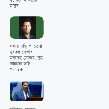
দুর্ভোগে হাজারো
মানুষ
গলায় দড়ি প্যাঁচানো
যুবদল নেতার
মরদেহ ডোবায়, দুই
চাচাতো ভাই
পলাতক