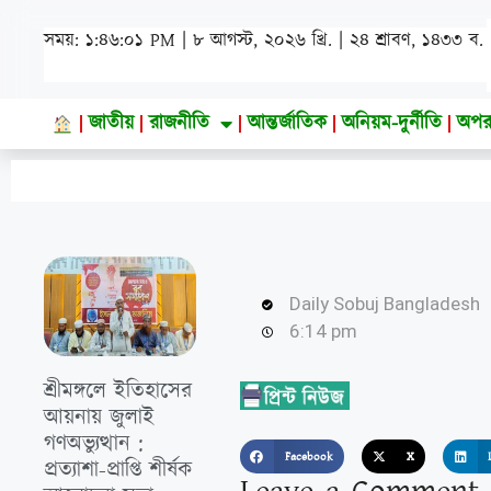
সময়: ১:৪৬:০৩ PM | ৮ আগস্ট, ২০২৬ খ্রি. | ২৪ শ্রাবণ, ১৪৩৩ ব.
জাতীয়
রাজনীতি
আন্তর্জাতিক
অনিয়ম-দুর্নীতি
অপর
Daily Sobuj Bangladesh
6:14 pm
শ্রীমঙ্গলে ইতিহাসের
আয়নায় জুলাই
গণঅভ্যুত্থান :
Facebook
X
প্রত্যাশা-প্রাপ্তি শীর্ষক