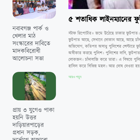
৫ শতাধিক লাইনম্যানের ফু
নবাবগঞ্জ পার্ক ও
স্টাফ রিপোর্টার॥ জমে উঠেছে ঢাকার ফুটপাত।
খেলার মাঠ
ফুটপাত আছে, সেখানে দোকান আছে, আছে চাঁদা
সংস্কারের দাবিতে
অভিযোগ, কতিপয় অসাধু পুলিশের শেল্টারে ফু
মাদকবিরোধী
অস্বীকার করছে পুলিশ। পুলিশের দাবি, ফু
আলোচনা সভা
লোকজন। চাঁদাবাজি করে তারা। এ বিষয়ে পুলি
হাসিল করে বিভিন্ন মহল। আর দোষ দেওয়া হয় পু
আরও পড়ুন
প্রায় ৩ যুগেও পাকা
হয়নি উত্তর
দাড়িয়ারপাড়ের
প্রধান সড়ক,