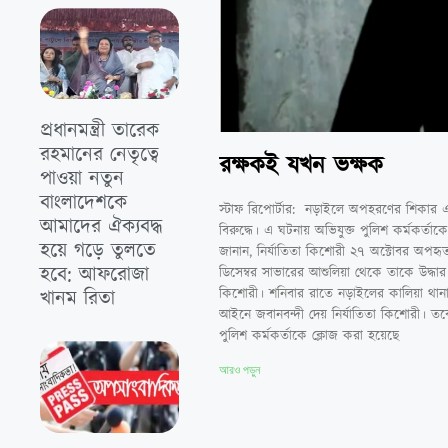
প্রধানমন্ত্রী তারেক
রহমানের নেতৃত্বে
রক্ষকই যখন ভক্ষক
পাওয়া নতুন
বাংলাদেশকে
স্টাফ রিপোর্টার: নড়াইলে অপহরণের শিকার এ
আমাদের ঐক্যবদ্ধ
বিরুদ্ধে। এ ঘটনায় অভিযুক্ত পুলিশ কর্মকর্তা
হয়ে গড়ে তুলতে
জানান, নির্যাতিতা কিশোরী ২৭ অক্টোবর অপহ
হবে: আফরোজা
ডিসেম্বর সাভারের আশুলিয়া থেকে তাকে উদ্ধ
কিশোরী। শনিবার রাতে নড়াইলের কালিয়া থানার
খানম রিতা
আইনে জবানবন্দী দেয় নির্যাতিতা কিশোরী। ত
পুলিশ কর্মকর্তাকে ক্লোজ করা হয়েছে
আরও পড়ুন