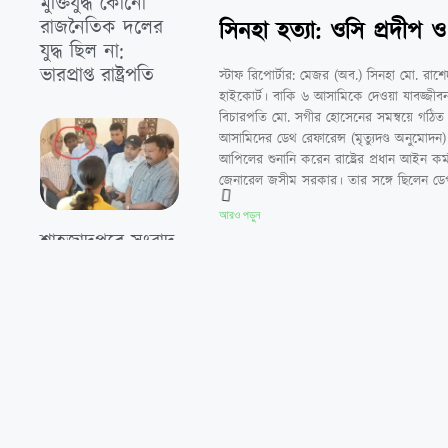
মুক্তিযুদ্ধ কোনো
রাজনৈতিক দলের
সিনহা হত্যা: ওসি প্রদীপ ও
যুদ্ধ ছিল না:
ভারপ্রাপ্ত রাষ্ট্রপতি
স্টাফ রিপোর্টার: মেজর (অব.) সিনহা মো. রাশ
হাইকোর্ট। বাকি ৬ আসামিকে দেওয়া যাবজ্জীব
বিচারপতি মো. সগীর হোসেনের সমন্বয়ে গঠিত 
আসামিদের ডেথ রেফারেন্স (মৃত্যুদণ্ড অনু
আপিলের শুনানি করেন রাষ্ট্রের প্রধান আইন কর্মক
জেনারেল জসীম সরকার। তার সঙ্গে ছিলেন ডেপুট
আরও পড়ুন
শাহজাদপুরে সংবাদ
সংগ্রহকালে ‘সবুজ
বাংলাদেশ পত্রিকার
সাংবাদিকের
মোবাইল ছিনতাই ও
প্রাণনাশের হুমকি