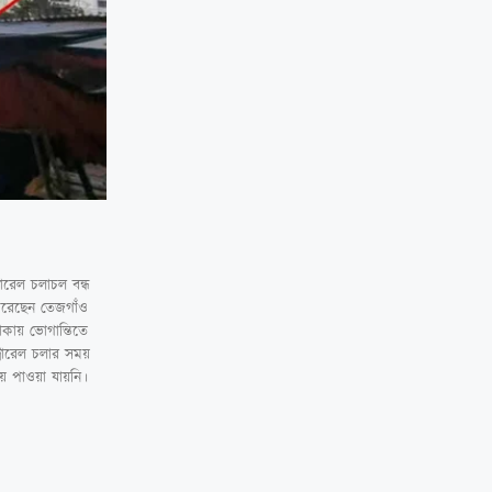
োরেল চলাচল বন্ধ
 করেছেন তেজগাঁও
াকায় ভোগান্তিতে
ট্রোরেল চলার সময়
য় পাওয়া যায়নি।