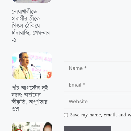
নোয়াখালীতে
প্রবাসীর স্ত্রীকে
পিপ্তল ঠেকিয়ে
চাঁদাবাজি, গ্রেফতার
-১
পাঁচ আগস্টের দুই
বছর: অর্জনের
স্বীকৃতি, অপূর্ণতার
প্রশ্ন
Save my name, email, and we