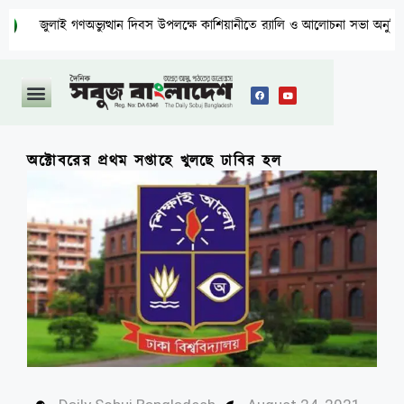
ুলাই গণঅভ্যুত্থান দিবস উপলক্ষে কাশিয়ানীতে র‍্যালি ও আলোচনা সভা অনুষ্ঠিত
অক্টোবরের প্রথম সপ্তাহে খুলছে ঢাবির হল