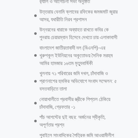
র‍্যালি ও আলোচনা সভা অনুষ্ঠিত
উত্তরায় বেনামি ক্লাবের রফিকের জমজমাট জুয়ার
আসর, যথারীতি নিরব প্রশাসন
উন্নয়নের ধারাকে অব্যাহত রাখতে কবির কে
পুনরায় চেয়ারম্যান হিসেবে দেখতে চায় এলাকাবাসী
বাংলাদেশ জাতীয়তাবাদী দল (বিএনপি)-এর
খুরুশকুল ইউনিয়নের অকুতোভয় সৈনিক মরহুম
আমির হামজার ১৬তম মৃত্যুবার্ষিকী
খুলনায় ৭১ পরিবারের জমি দখল, চাঁদাবাজি ও
প্রাণনাশের হুমকির অভিযোগে সংবাদ সম্মেলন: ৫
বসতবাড়িতে তালা
নোয়াখালীতে প্রবাসীর স্ত্রীকে পিপ্তল ঠেকিয়ে
চাঁদাবাজি, গ্রেফতার -১
পাঁচ আগস্টের দুই বছর: অর্জনের স্বীকৃতি,
অপূর্ণতার প্রশ্ন
পূবাইলে সাংবাদিকের পৈত্রিক জমি আওয়ামীলীগ