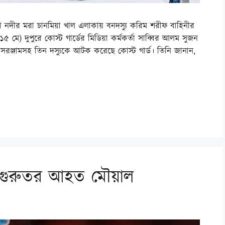
ালা নদীর মরা চানমিয়া খাল এলাকায় বনদস্যু করিম শরীফ বাহিনীর
র (১৫ মে) দুপুরে কোস্ট গার্ডের মিডিয়া কর্মকর্তা সাব্বির আলম সুজন
 সরঞ্জামসহ তিন দস্যুকে আটক করেছে কোস্ট গার্ড। তিনি জানান,
ে গুরুতর আহত মৌয়াল