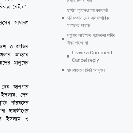
হস্তক্ষেপ কামনা
বিকল্প নেই।”
দুর্যোগ ব্যবস্থাপনা কর্মকর্তা
মনিরুজ্জামানের অস্বাভাবিক
োসেন সাধারণ
সম্পদের পাহাড়
পপুলার লাইফের গ্রাহকরা দাবির
টাকা পাচ্ছে না
“দেশ ও জাতির
Leave a Comment
্খলার আহ্বান
Cancel reply
াদের মানুষের
হাসপাতালে মির্জা আব্বাস
য দেন জাগপার
ল ইসলাম, দেশ
ক্তি পরিষদের
া ছাত্রলীগের
াউল ইসলাম ও