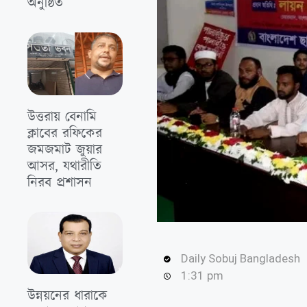
অনুষ্ঠিত
উত্তরায় বেনামি
ক্লাবের রফিকের
জমজমাট জুয়ার
আসর, যথারীতি
নিরব প্রশাসন
Daily Sobuj Bangladesh
1:31 pm
উন্নয়নের ধারাকে