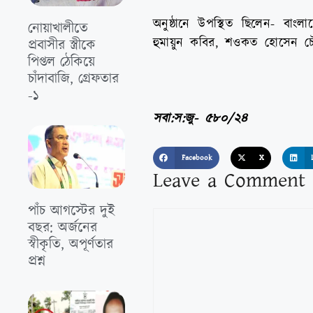
অনুষ্ঠানে উপস্থিত ছিলেন- বাংল
নোয়াখালীতে
হুমায়ুন কবির, শওকত হোসেন চৌধুর
প্রবাসীর স্ত্রীকে
পিপ্তল ঠেকিয়ে
চাঁদাবাজি, গ্রেফতার
-১
সবা:স:জু- ৫৮০/২৪
Facebook
X
Leave a Comment
পাঁচ আগস্টের দুই
বছর: অর্জনের
স্বীকৃতি, অপূর্ণতার
প্রশ্ন