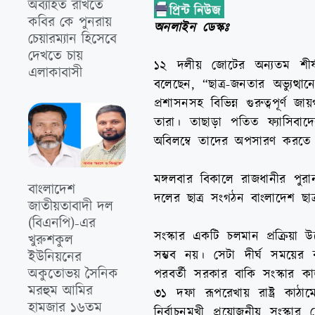
অব্যাহত রাখতে
কবির কে পুনরায়
অনলাইন ডেস্কঃ
চেয়ারম্যান হিসেবে
দেখতে চায়
১২ দলীয় জোটের অন্যতম শীর্
এলাকাবাসী
বলেছেন, “ছাত্র-জনতার অভ্যুত্
প্রশাসনসহ বিভিন্ন গুরুত্বপূর্ণ
তারা। তাছাড়া পতিত ফ্যাসিবাদে
অবিলম্বে তাদের অপসারণ করতে
মঙ্গলবার বিকালে রাজধানীর পুরান
বাংলাদেশ
দলের ছাত্র সংগঠন বাংলাদেশ ছা
জাতীয়তাবাদী দল
(বিএনপি)-এর
সংস্কার একটি চলমান প্রক্রিয়
খুরুশকুল
সম্ভব নয়। সেটা দীর্ঘ সময়ের ব্যা
ইউনিয়নের
অকুতোভয় সৈনিক
পরবর্তী সরকার বাকি সংস্কার ক
মরহুম আমির
৩১ দফা রূপরেখায় রাষ্ট্র কাঠা
হামজার ১৬তম
নির্বাচনমুখী প্রয়োজনীয় সংস