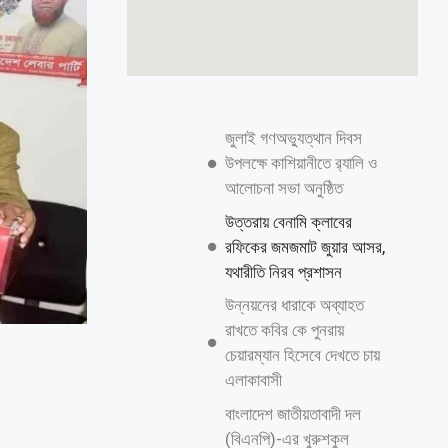
জুলাই গণঅভ্যুত্থান দিবস
উপলক্ষে কাশিয়ানীতে র‍্যালি ও
আলোচনা সভা অনুষ্ঠিত
উত্তরায় বেনামি ক্লাবের
রফিকের জমজমাট জুয়ার আসর,
যথারীতি নিরব প্রশাসন
উন্নয়নের ধারাকে অব্যাহত
রাখতে কবির কে পুনরায়
চেয়ারম্যান হিসেবে দেখতে চায়
এলাকাবাসী
বাংলাদেশ জাতীয়তাবাদী দল
(বিএনপি)-এর খুরুশকুল