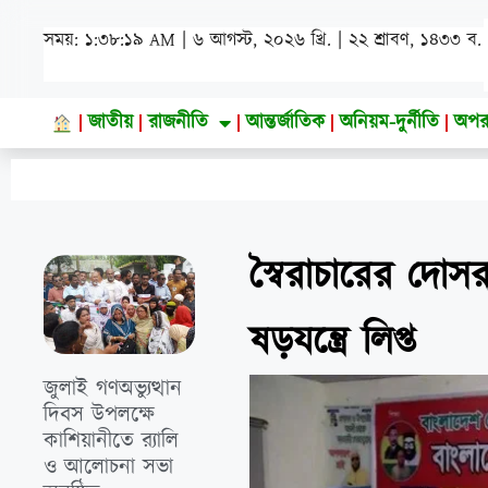
সময়: ১:৩৮:২১ AM | ৬ আগস্ট, ২০২৬ খ্রি. | ২২ শ্রাবণ, ১৪৩৩ ব.
জাতীয়
রাজনীতি
আন্তর্জাতিক
অনিয়ম-দুর্নীতি
অপর
স্বৈরাচারের দোস
ষড়যন্ত্রে লিপ্ত
জুলাই গণঅভ্যুত্থান
দিবস উপলক্ষে
কাশিয়ানীতে র‍্যালি
ও আলোচনা সভা