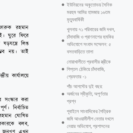
ইউনিয়নের অকুতোভয় সৈনিক
মরহুম আমির হামজার ১৬তম
মৃত্যুবার্ষিকী
 ফারুক রহমান
খুলনায় ৭১ পরিবারের জমি দখল,
েই। ঘুরে ফিরে
চাঁদাবাজি ও প্রাণনাশের হুমকির
়যন্ত্রে লিপ্ত
অভিযোগে সংবাদ সম্মেলন: ৫
ম্ভব নয়। তাই
বসতবাড়িতে তালা
নোয়াখালীতে প্রবাসীর স্ত্রীকে
পিপ্তল ঠেকিয়ে চাঁদাবাজি,
য় কার্যালয়ে
গ্রেফতার -১
পাঁচ আগস্টের দুই বছর:
অর্জনের স্বীকৃতি, অপূর্ণতার
 সংস্কার করা
প্রশ্ন
র্ণ। নির্বাচিত
পূবাইলে সাংবাদিকের পৈত্রিক
 রহমান ঘোষিত
জমি আওয়ামীলীগ নেতার দখলে
সরকারকে বলব,
নেয়ার অভিযোগ, প্রশাসনের
্চিত জনগণ এখন