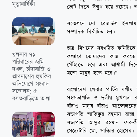
মৃত্যুবার্ষিকী
ভোট দিতে উন্মুখ হয়ে রয়েছে। তা
সম্মেলনে মো. রেজাউল ইসলাম
সম্পাদক নির্বাচিত হন।
ছাত্র মিশনের নবগঠিত কমিটিকে
খুলনায় ৭১
কল্যাণে তোমাদের কাজ করতে হব
পরিবারের জমি
পৌঁছাতে হবে এবং আগামী দিনে
দখল, চাঁদাবাজি ও
মতো মানুষ হতে হবে।”
প্রাণনাশের হুমকির
অভিযোগে সংবাদ
বাংলাদেশ লেবার পার্টির দলীয
সম্মেলন: ৫
সহসভাপতি ও দলীয় মুখপাত্র র
বসতবাড়িতে তালা
বাঁচাও মানুষ বাঁচাও আন্দোল
সভাপতি আতিকুর রহমান রাজা, 
সভাপতি আব্দুর রহমান ফারুক
সেক্রেটারি মো. সাব্বির হোসেন।