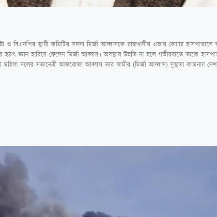
পদেষ্টা ও বিএনপির স্থায়ী কমিটির সদস্য মির্জা আব্বাসকে রাজধানীর এভার কেয়ার হাসপাতালে 
য় হঠাৎ জ্ঞান হারিয়ে ফেলেন মির্জা আব্বাস। অবস্থার উন্নতি না হলে গভীররাতে তাকে হাসপা
ী মহিলা দলের সভানেত্রী আফরোজা আব্বাস তার স্বামীর (মির্জা আব্বাস) সুস্থতা কামনায় দে