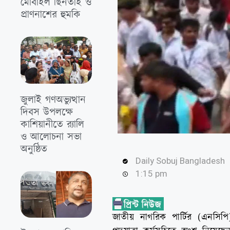
মোবাইল ছিনতাই ও
প্রাণনাশের হুমকি
জুলাই গণঅভ্যুত্থান
দিবস উপলক্ষে
কাশিয়ানীতে র‍্যালি
ও আলোচনা সভা
অনুষ্ঠিত
Daily Sobuj Bangladesh
1:15 pm
জাতীয় নাগরিক পার্টির (এনসি