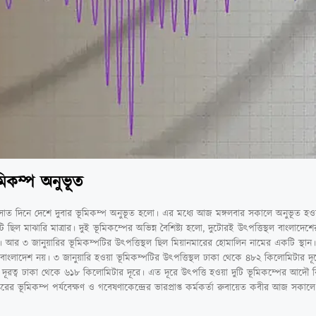
মিকম্প অনুভূত
থম সাত দিনে দেশে দুবার ভূমিকম্প অনুভূত হলো। এর মধ্যে আজ মঙ্গলবার সকালে অনুভূত হও
ছিল মাঝারি মাত্রার। দুই ভূমিকম্পের অভিন্ন বৈশিষ্ট্য হলো, দুটোরই উৎপত্তিস্থল বাংলাদেশ
 আর ৩ জানুয়ারির ভূমিকম্পটির উৎপত্তিস্থল ছিল মিয়ানমারের হোমালিন নামের একটি স্থা
ল বাংলাদেশ নয়। ৩ জানুয়ারি হওয়া ভূমিকম্পটির উৎপত্তিস্থল ঢাকা থেকে ৪৮২ কিলোমিটার
 দূরত্ব ঢাকা থেকে ৬১৮ কিলোমিটার দূরে। এত দূরে উৎপত্তি হওয়া দুটি ভূমিকম্পের আদৌ 
ের ভূমিকম্প পর্যবেক্ষণ ও গবেষণাকেন্দ্রের ভারপ্রাপ্ত কর্মকর্তা রুবায়েত কবীর আজ সকা