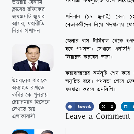
পদযাত্রা কর্মসূচিতে অংশ নিয়েছেন
উত্তরায় বেনামি
ক্লাবের রফিকের
জমজমাট জুয়ার
শনিবার (১৯ জুলাই) বেলা ১২টা
আসর, যথারীতি
নেতাকর্মীদের নিয়ে পদযাত্রায় 
নিরব প্রশাসন
জেলার বাস টার্মিনাল থেকে শুরু
হবে পথসভা। সেখানে এনসিপি ন
জিয়ারত করবেন তারা।
কক্সবাজারের কর্মসূচি শেষ কর
উন্নয়নের ধারাকে
অনুষ্ঠিত হবে। পথসভা শেষে জেলা
অব্যাহত রাখতে
যদযাত্রা করবে এনসিপি।
কবির কে পুনরায়
চেয়ারম্যান হিসেবে
Facebook
X
দেখতে চায়
Leave a Comment
এলাকাবাসী