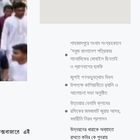
শাহজাদপুরে সংবাদ সংগ্রহকালে
‘সবুজ বাংলাদেশ পত্রিকার
সাংবাদিকের মোবাইল ছিনতাই
ও প্রাণনাশের হুমকি
জুলাই গণঅভ্যুত্থান দিবস
উপলক্ষে কাশিয়ানীতে র‍্যালি ও
আলোচনা সভা অনুষ্ঠিত
উত্তরায় বেনামি ক্লাবের
রফিকের জমজমাট জুয়ার আসর,
যথারীতি নিরব প্রশাসন
উন্নয়নের ধারাকে অব্যাহত
ক্সবাজারে এই
রাখতে কবির কে পুনরায়