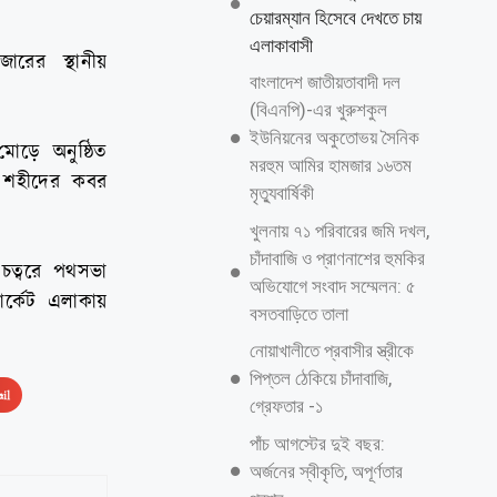
চেয়ারম্যান হিসেবে দেখতে চায়
এলাকাবাসী
ারের স্থানীয়
বাংলাদেশ জাতীয়তাবাদী দল
(বিএনপি)-এর খুরুশকুল
ইউনিয়নের অকুতোভয় সৈনিক
মোড়ে অনুষ্ঠিত
মরহুম আমির হামজার ১৬তম
ই শহীদের কবর
মৃত্যুবার্ষিকী
খুলনায় ৭১ পরিবারের জমি দখল,
চাঁদাবাজি ও প্রাণনাশের হুমকির
চত্বরে পথসভা
অভিযোগে সংবাদ সম্মেলন: ৫
ার্কেট এলাকায়
বসতবাড়িতে তালা
নোয়াখালীতে প্রবাসীর স্ত্রীকে
পিপ্তল ঠেকিয়ে চাঁদাবাজি,
il
গ্রেফতার -১
পাঁচ আগস্টের দুই বছর:
অর্জনের স্বীকৃতি, অপূর্ণতার