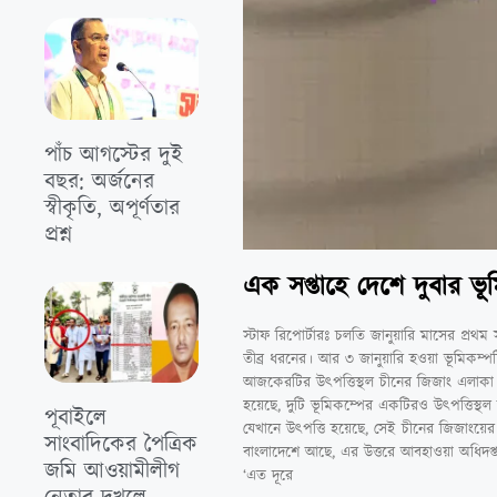
পাঁচ আগস্টের দুই
বছর: অর্জনের
স্বীকৃতি, অপূর্ণতার
প্রশ্ন
এক সপ্তাহে দেশে দুবার ভূ
স্টাফ রিপোর্টারঃ চলতি জানুয়ারি মাসের প্র
তীব্র ধরনের। আর ৩ জানুয়ারি হওয়া ভূমিকম্পটি 
আজকেরটির উৎপত্তিস্থল চীনের জিজাং এলাকা।
হয়েছে, দুটি ভূমিকম্পের একটিরও উৎপত্তিস্থ
পূবাইলে
যেখানে উৎপত্তি হয়েছে, সেই চীনের জিজাংয়ের
সাংবাদিকের পৈত্রিক
বাংলাদেশে আছে, এর উত্তরে আবহাওয়া অধিদপ্তর
জমি আওয়ামীলীগ
‘এত দূরে