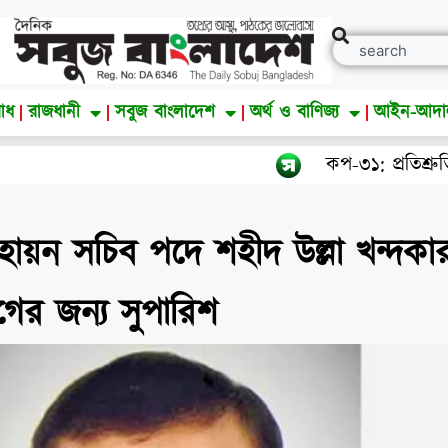
াধ
রাজধানী
সবুজ বাংলাদেশ
অর্থ ও বাণিজ্য
আইন-আদ
কপ-৩১: প্রতিশ্রুতি থেকে বাস্তবায়নে
ায়ন সচিব পদে শহীদ উল্লা খন্দকা
়োগের জন্য সুপারিশ