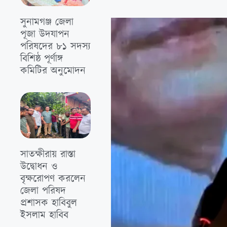
সুনামগঞ্জ জেলা
পূজা উদযাপন
পরিষদের ৮১ সদস্য
বিশিষ্ঠ পূর্ণাঙ্গ
কমিটির অনুমোদন
সাতক্ষীরায় রাস্তা
উদ্বোধন ও
বৃক্ষরোপণ করলেন
জেলা পরিষদ
প্রশাসক হাবিবুল
ইসলাম হাবিব