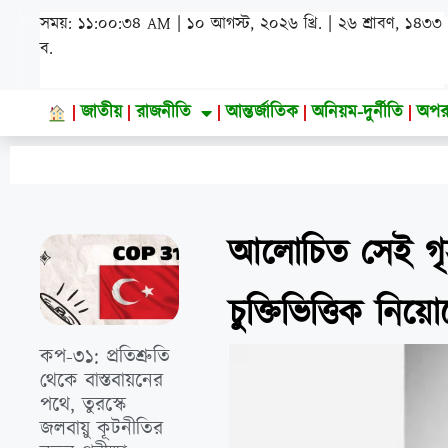
সময়: ১১:০০:৩৬ AM | ১০ আগস্ট, ২০২৬ খ্রি. | ২৬ শ্রাবণ, ১৪৩৩
ব.
জাতীয়
রাজনীতি
আন্তর্জাতিক
অনিয়ম-দুর্নীতি
অপর
আলোচিত সেই গৃহ
চুক্তিভিত্তিক নিয
কপ-৩১: প্রতিশ্রুতি
থেকে বাস্তবায়নের
পথে, তুরস্কে
জলবায়ু কূটনীতির