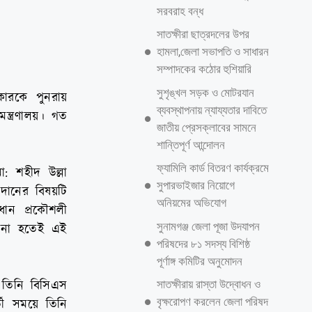
সরবরাহ বন্ধ
সাতক্ষীরা ছাত্রদলের উপর
হামলা,জেলা সভাপতি ও সাধারন
সম্পাদকের কঠোর হুশিয়ারি
‎সুশৃঙ্খল সড়ক ও মোটরযান
দকারকে পুনরায়
ব্যবস্থাপনায় ন্যায্যতার দাবিতে
ন্ত্রণালয়। গত
জাতীয় প্রেসক্লাবের সামনে
শান্তিপূর্ণ আন্দোলন
ফ্যামিলি কার্ড বিতরণ কার্যক্রমে
মো: শহীদ উল্লা
সুপারভাইজার নিয়োগে
রদানের বিষয়টি
অনিয়মের অভিযোগ
ধান প্রকৌশলী
সুনামগঞ্জ জেলা পূজা উদযাপন
ন না হতেই এই
পরিষদের ৮১ সদস্য বিশিষ্ঠ
পূর্ণাঙ্গ কমিটির অনুমোদন
সাতক্ষীরায় রাস্তা উদ্বোধন ও
 তিনি বিসিএস
বৃক্ষরোপণ করলেন জেলা পরিষদ
তী সময়ে তিনি