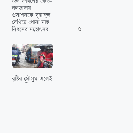
জল জীবনের কেউ-
নলডাঙ্গায়
প্রসাশনকে বৃদ্ধাঙ্গুল
দেখিয়ে পোনা মাছ
নিধনের মহোৎসব
বৃষ্টির মৌসুম এলেই
রাজধানী ঢাকা যেন
এক পরিচিত
দুর্ভোগের নগরী