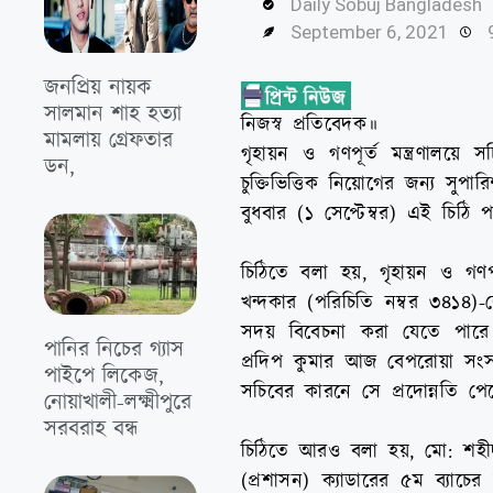
Daily Sobuj Bangladesh
September 6, 2021
জনপ্রিয় নায়ক
সালমান শাহ হত্যা
নিজস্ব প্রতিবেদক॥
মামলায় গ্রেফতার
গৃহায়ন ও গণপূর্ত মন্ত্রণালয়ে 
ডন,
চুক্তিভিত্তিক নিয়োগের জন্য সুপা
বুধবার (১ সেপ্টেম্বর) এই চিঠি 
চিঠিতে বলা হয়, গৃহায়ন ও গণপূর
খন্দকার (পরিচিতি নম্বর ৩৪১৪)-কে
সদয় বিবেচনা করা যেতে পারে।
পানির নিচের গ্যাস
প্রদিপ কুমার আজ বেপরোয়া সংস
পাইপে লিকেজ,
সচিবের কারনে সে প্রদোন্নতি পে
নোয়াখালী-লক্ষ্মীপুরে
সরবরাহ বন্ধ
চিঠিতে আরও বলা হয়, মো: শহীদ 
(প্রশাসন) ক্যাডারের ৫ম ব্যাচ