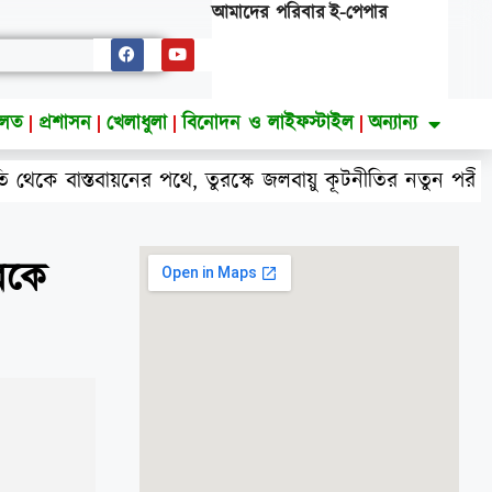
আমাদের পরিবার
ই-পেপার
ালত
প্রশাসন
খেলাধুলা
বিনোদন ও লাইফস্টাইল
অন্যান্য
র পথে, তুরস্কে জলবায়ু কূটনীতির নতুন পরীক্ষা
ফায়ার 
রকে