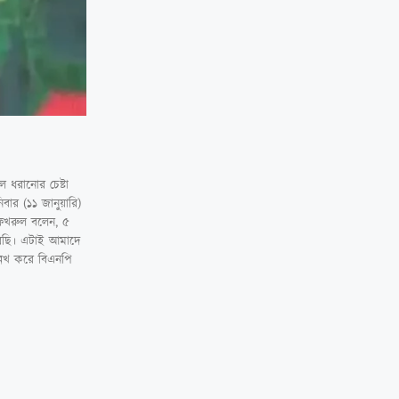
 ধরানোর চেষ্টা
বার (১১ জানুয়ারি)
া ফখরুল বলেন, ৫
রছি। এটাই আমাদে
লেখ করে বিএনপি