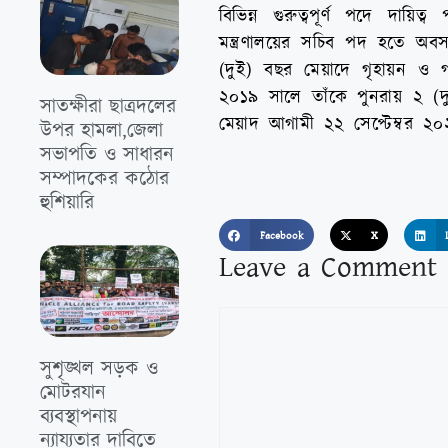
বিভিন্ন গুরুত্বপূর্ণ পদে দায
মন্ত্রণালয়ের সচিব পদ হতে অবস
(দুই) বছর মেয়াদে গৃহায়ন ও গণ
২০১৯ সালে তাঁকে পুনরায় ২ (দু
সাতক্ষীরা ছাত্রদলের
মেয়াদ আগামী ২২ সেপ্টেম্বর ২০২
উপর হামলা,জেলা
সভাপতি ও সাধারন
সম্পাদকের কঠোর
হুশিয়ারি
Facebook
X
Leave a Comment
‎সুশৃঙ্খল সড়ক ও
মোটরযান
ব্যবস্থাপনায়
ন্যায্যতার দাবিতে