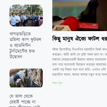
খাগড়াছড়িতে
কিছু মানুষ ঐক্যে ফাটল ধর
প্রমিলা কাপ ফুটবল
ও ব্যাডমিন্টন
স্টাফ রিপোর্টারঃ বিএনপির মহাসচিব মির্জা 
টুর্নামেন্টের শুভ
করছেন। আমি জানি সে চেষ্টা সফল হবে না। আম
উদ্বোধন
সকালে সোহরাওয়ার্দী উদ্যানে আমার বাংলাদেশ প
মাস পরে অনেকেই জিজ্ঞেস করছেন আমাদের অ
একটা বড় বিজয় বলে মনে করি। এখানে এবি পা
মহাসচিব বলেন, আমরা আবার নতুন করে বাংলাদে
আরও পড়ুন
যে জাল থেকে
রেহাই পাচ্ছে না