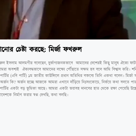
ানোর চেষ্টা করছে: মির্জা ফখরুল
ফখরুল ইসলাম আলমগীর বলেছেন, দুর্ভাগ্যজনকভাবে আমাদের দেশেরই কিছু মানুষ ঐক্যে ফাটল
রা অবশ্যই ঐক্যবদ্ধভাবে আমাদের লক্ষ্যে পৌঁছাতে সক্ষম হব বলে আমি বিশ্বাস করি। শনি
ার্টির (এবি পার্টি) ১ম জাতীয় কাউন্সিলে প্রধান অতিথির বক্তব্যে তিনি একথা বলেন। মির্জ
র্জন কি? অর্জন হচ্ছে আজকে আমরা এখানে দাঁড়িয়ে নিঃসংকোচে, নির্ভয়ে কথা বলতে পা
র্টির একটা বড় ভূমিকা আছে। আমরা একটা ভয়াবহ দানবের হাত থেকে রক্ষা পেয়েছি উল্
শকে নির্মাণ করার স্বপ্ন দেখছি, কথা বলছি।