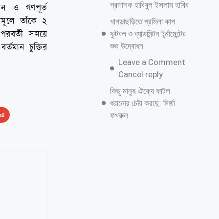
প্রশাসক হাবিবুল ইসলাম হাবিব
য়ন ও গণপূর্ত
নমূলে তাঁকে ২
খাগড়াছড়িতে প্রমিলা কাপ
পরবর্তী সময়ে
ফুটবল ও ব্যাডমিন্টন টুর্নামেন্টের
শুভ উদ্বোধন
্তমান চুক্তির
Leave a Comment
Cancel reply
কিছু মানুষ ঐক্যে ফাটল
ধরানোর চেষ্টা করছে: মির্জা
ফখরুল
il