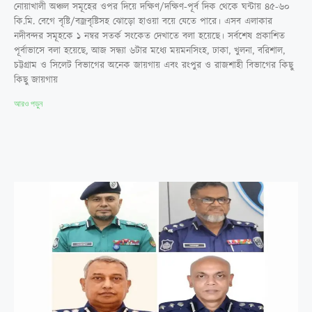
নোয়াখালী অঞ্চল সমূহের ওপর দিয়ে দক্ষিণ/দক্ষিণ-পূর্ব দিক থেকে ঘন্টায় ৪৫-৬০
কি.মি. বেগে বৃষ্টি/বজ্রবৃষ্টিসহ ঝোড়ো হাওয়া বয়ে যেতে পারে। এসব এলাকার
নদীবন্দর সমূহকে ১ নম্বর সতর্ক সংকেত দেখাতে বলা হয়েছে। সর্বশেষ প্রকাশিত
পূর্বাভাসে বলা হয়েছে, আজ সন্ধ্যা ৬টার মধ্যে ময়মনসিংহ, ঢাকা, খুলনা, বরিশাল,
চট্টগ্রাম ও সিলেট বিভাগের অনেক জায়গায় এবং রংপুর ও রাজশাহী বিভাগের কিছু
কিছু জায়গায়
আরও পড়ুন