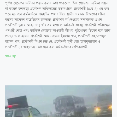
পূর্ণাঙ্গ গ্রেডেশন তালিকা প্রস্তুত করার কথা থাকলেও, উক্ত গ্রেডেশন তালিকা প্রস্তুত
না করেই জনস্বাস্থ্য প্রকৌশল অধিদপ্তরের তত্বাবধায়ক প্রকৌশলী (গ্রেড-৪) এর শুন্য
পদে ২৮ জন কর্মকর্তাকে পদন্নতির প্রস্তাব দিয়ে স্থানীয় সরকার বিভাগের সচিব
বরাবর আবেদন করেছিলেন জনস্বাস্থ্য প্রকৌশল অধিদপ্তরের সদ্যসাবেক প্রধান
প্রকৌশলী তুষার মোহন সাধু খাঁ। এর মধ্যে ৫ কর্মকর্তা বঙ্গবন্ধু প্রকৌশলী পরিষদের
পদধারী নেতা এবং ফ্যাসিস্ট স্বৈরাচার আওয়ামী লীগের পৃষ্ঠপোষক ছিলেন বলে জানা
গেছে। তারা হলেন, প্রকৌশলী মোঃ নজরুল ইসলাম খান, প্রকৌশলী এহতেশামুল
রাসেল খান, প্রকৌশলী বিধান চন্দ্র দে, প্রকৌশলী মুন্সী মোঃ হাসানুজ্জামান ও
প্রকৌশলী নূর আহাম্মেদ। আবেদন করা কর্মকর্তাদের বেশিরভাগই
আরও পড়ুন