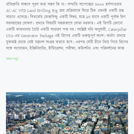
প্রতিশ্রুতি বাস্তবে পূরণ করা সম্ভব কি না। সম্প্রতি বাপেক্সের ২০০০ হর্সপাওয়ার
AC-AC VFD Land Drilling Rig ক্রয় প্রক্রিয়াকে ঘিরে ঠিক এমনই একটি প্রশ্ন
সামনে এসেছে। বিতর্কের কেন্দ্রবিন্দু একটি বিষয়, মাত্র ১৩ মাসে একটি পূর্ণাঙ্গ রিগ
সরবরাহের ঘোষণা। প্রথমে বিষয়টি সহজভাবে বোঝা দরকার। এই রিগটি কোনো
একটি কারখানায় তৈরি একটি সাধারণ পণ্য নয়। সংশ্লিষ্ট নথি অনুযায়ী, Caterpillar
USA-এর Generator Package এই রিগের একটি গুরুত্বপূর্ণ অংশ। অর্থাৎ প্রথমে
যুক্তরাষ্ট্র থেকে সেই যন্ত্রাংশ সংগ্রহ করতে হবে। এরপর সেটি চীনে নিয়ে গিয়ে রিগের
সঙ্গে সংযোজন, ইঞ্জিনিয়ারিং, ইন্টিগ্রেশন, পরীক্ষা, কমিশনিং এবং পরিদর্শনের কাজ
আরও পড়ুন