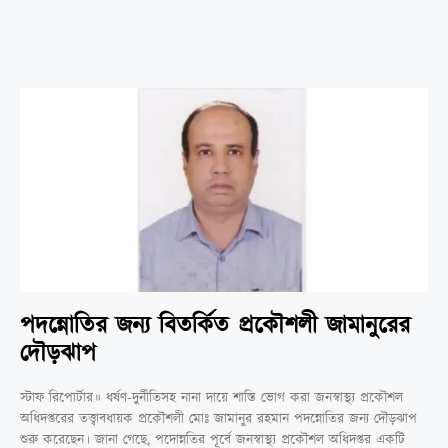
পদন্নোতির জন্য বিতর্কিত প্রকৌশলী জামানুরের
দৌড়ঝাপ
স্টাফ রিপোর্টার॥ ধর্ষণ-দুর্নীতিসহ নানা দায়ে শাস্তি ভোগ করা জনস্বাস্থ্য প্রকৌশল
অধিদপ্তরের তত্ত্বাবধায়ক প্রকৌশলী মোঃ জামানুর রহমান পদন্নোতির জন্য দৌড়ঝাপ
শুরু করেছেন। জানা গেছে, পদোন্নতির পূর্বে জনস্বাস্থ্য প্রকৌশল অধিদপ্তর একটি