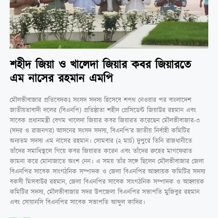
শহীদ জিয়া ও খালেদা জিয়ার কবর জিয়ারতে
এম নাসের রহমান এমপি
মৌলভীবাজার প্রতিবেদকঃ সংসদ সদস্য হিসেবে শপথ নেওয়ার পর বাংলাদেশ
জাতীয়তাবাদী দলের (বিএনপি) প্রতিষ্ঠাতা শহীদ প্রেসিডেন্ট জিয়াউর রহমান এবং
সাবেক প্রধানমন্ত্রী বেগম খালেদা জিয়ার কবর জিয়ারত করেছেন মৌলভীবাজার-৩
(সদর ও রাজনগর) আসনের সংসদ সদস্য, বিএনপি’র জাতীয় নির্বাহী কমিটির
অন্যতম সদস্য এম নাসের রহমান। সোমবার (২ মার্চ) দুপুরে তিনি রাজধানীতে
তাঁদের সমাধিস্থলে গিয়ে কবর জিয়ারত করেন এবং তাঁদের রুহের মাগফেরাত
কামনা করে মোনাজাতে অংশ নেন। এ সময় তাঁর সঙ্গে ছিলেন মৌলভীবাজার জেলা
বিএনপির সাবেক সাংগঠনিক সম্পাদক ও জেলা বিএনপির আহ্বায়ক কমিটির সদস্য
বকসী মিসবাউর রহমান, জেলা বিএনপির সাবেক সাংগঠনিক সম্পাদক ও আহ্বায়ক
কমিটির সদস্য, মৌলভীবাজার সদর উপজেলা বিএনপির সভাপতি মুজিবুর রহমান
এবং সোয়ানসি বিএনপির সাবেক সভাপতি আব্দুল কাদির।