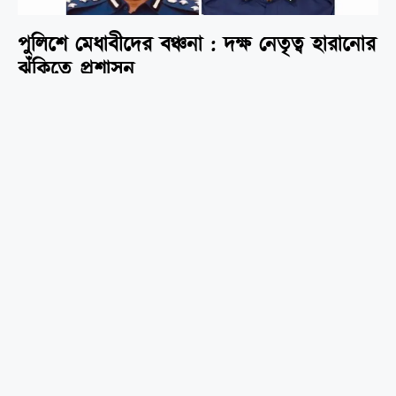
পুলিশে মেধাবীদের বঞ্চনা : দক্ষ নেতৃত্ব হারানোর
ঝুঁকিতে প্রশাসন
নিজস্ব সংবাদদাতা ॥ দীর্ঘ ১৬ বছর ফ্যাসিবাদী শাসনামলে নিপীড়ন ও বঞ্চনার শিকার
পুলিশ বাহিনীর সংস্কার এবং ন্যায়বিচারের প্রত্যাশায় নতুন এক আশার সঞ্চার
হয়েছিল। কিন্তু সম্প্রতি পুলিশ প্রশাসনের অভ্যন্তরীণ পদোন্নতি, পদায়ন ও নীতিগত
সিদ্ধান্ত নিয়ে নতুন করে বিতর্কের সৃষ্টি হয়েছে। অভিযোগ উঠেছে, প্রশাসনে এখনো
সক্রিয় থাকা পূর্বের সুবিধাভোগী চক্রটি পরিকল্পিতভাবে জাতীয়তাবাদী ঘরানার
মেধাবী ও সৎ কর্মকর্তাদের কোণঠাসা করে রাখছে, যা বাহিনীর চেইন অব কমান্ড
এবং সামগ্রিক শৃঙ্খলার ওপর নেতিবাচক প্রভাব ফেলছে। সম্প্রতি অতিরিক্ত
আইজিপির প্রমোশন সরকারি জিও পত্রজারীতে ভীষণ প্রতিক্রিয়া লক্ষ্য করা গেছে।
পদোন্নতি ও পদায়নে বৈষম্য: চেইন অব কমান্ডে ভাঙন: সংশ্লিষ্ট সূত্রগুলো বলছে,
বিগত সরকারের শাসনামলে যারা পেশাদারিত্ব বজায় রেখেছিলেন এবং জাতীয়তাবাদী
আদর্শে বিশ্বাসী ছিলেন, তাদের পরিকল্পিতভাবে মূলধারার বাইরে রাখা হয়েছিল।
বর্তমান সময়েও সেই ধারা অব্যাহত থাকার অভিযোগ পাওয়া গেছে।
আরও পড়ুন