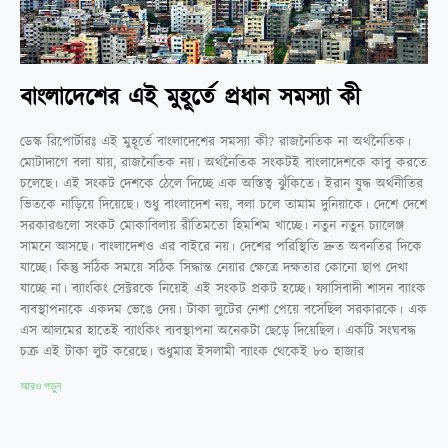
বাংলাদেশের এই মুহূর্তে প্রধান সমস্যা কী
ডেস্ক রিপোর্টারঃ এই মুহূর্তে বাংলাদেশের সমস্যা কী? রাজনৈতিক না অর্থনৈতিক।
মোটাদাগে বলা যায়, রাজনৈতিক নয়। অর্থনৈতিক সংকটই বাংলাদেশকে কাবু করতে
চলেছে। এই সংকট দেশকে ঠেলে দিচ্ছে এক অস্তিত্ব ঝুঁকিতে। ইরান যুদ্ধ অর্থনীতির
ভিতকে নাড়িয়ে দিয়েছে। শুধু বাংলাদেশ নয়, বলা চলে তামাম দুনিয়াকে। দেশে দেশে
সরকারগুলো সংকট মোকাবিলায় রীতিমতো হিমশিম খাচ্ছে। নতুন নতুন চ্যালেঞ্জ
সামনে আসছে। বাংলাদেশও এর বাইরে নয়। দেশের পরিস্থিতি দ্রুত অবনতির দিকে
যাচ্ছে। কিন্তু সঠিক সময়ে সঠিক সিদ্ধান্ত নেয়ার ক্ষেত্রে দক্ষতার কোনো ছাপ দেখা
যাচ্ছে না। ব্যাংকিং সেক্টরকে নিয়েই এই সংকট প্রকট হচ্ছে। ফ্যাসিবাদী শাসন ব্যাংক
ব্যবস্থাপনাকে একদম ভেঙে দেয়। টাকা লুটের নেশা পেয়ে বসেছিল সরকারকে। এক
এস আলমের হাতেই ব্যাংকিং ব্যবস্থাপনা অনেকটা ছেড়ে দিয়েছিল। একটি সংঘবদ্ধ
চক্র এই টাকা লুট করেছে। শুধুমাত্র ইসলামী ব্যাংক থেকেই ৮০ হাজার
আরও পড়ুন