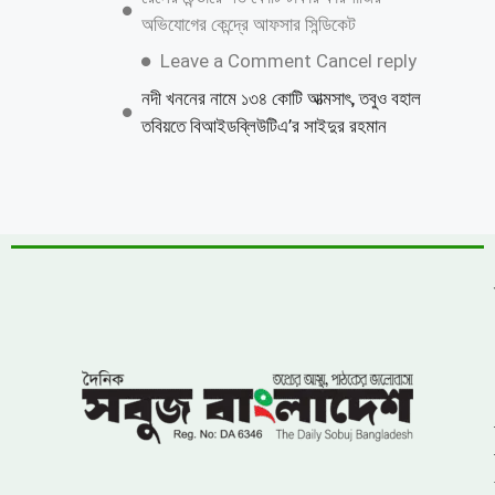
নিজেকে কেন গুটিয়ে নিয়েছেন শাকিব খান?
জানালেন কারণ
বিএনপির নারী এমপিকে আসিফ মাহমুদের আইনি
নোটিশ
চীনের পর পারমাণবিক ক্ষেপণাস্ত্রের সফল পরীক্ষা
চালালো ভারত
ঝিনাইগাতীতে ৬০০ বোতল ভারতীয় মদ জব্দ, মূল্য
প্রায় ১৬ লাখ ৭৫ হাজার টাকা
লংগদুতে সেনাবাহিনীর উদ্যোগে চক্ষু ক্যাম্প, ৭০০
রোগীকে বিনামূল্যে চিকিৎসা
একটি চক্র জ্বালানি ও বিদ্যুৎ খাতকে অস্থিতিশীল