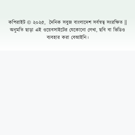
করার জন্য সক্রিয়
চৌফলদণ্ডী ইউপিতে নাগরিক সেবা অব্যাহত রাখায়
আলোচনায় ভারপ্রাপ্ত চেয়ারম্যান মো. মনজুর
আলম
রাজধানীতে ২৪ ঘণ্টায় ৪৮৫ গ্রেফতার মামলা ৫০
সুন্দরবনে তিন মাসের নিষেধাজ্ঞায় প্রথমবার খাদ্য
সহায়তা পেতে যাচ্ছে জেলেরা
রেলের টেন্ডারে শত কোটি টাকার কারসাজির
অভিযোগের কেন্দ্রে আফসার সিন্ডিকেট
Leave a Comment Cancel reply
নদী খননের নামে ১৩৪ কোটি আত্মসাৎ, তবুও বহাল
তবিয়তে বিআইডব্লিউটিএ’র সাইদুর রহমান