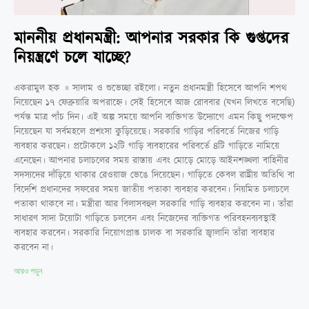
মাননীয় প্রধানমন্ত্রী: আপনার সরকার কি গুপ্তদের
নিয়ন্ত্রণে চলে যাচ্ছে?
একরামুল হক ॥ সালাম ও শুভেচ্ছা রইলো। নতুন প্রধানমন্ত্রী হিসেবে আপনি শপথ
নিয়েছেন ১৭ ফেব্রুয়ারি অপরাহ্নে। সেই হিসেবে আজ রোববার (যখন লিখতে বসেছি)
পর্যন্ত মাত্র পাঁচ দিন। এই অল্প সময়ে আপনি ব্যক্তিগত উদ্যোগে এমন কিছু পদক্ষেপ
নিয়েছেন যা সর্বমহলে প্রশংসা কুড়িয়েছে। সরকারি গাড়ির পরিবর্তে নিজের গাড়ি
ব্যবহার করছেন। প্রটোকলে ১২টি গাড়ি ব্যবহারের পরিবর্তে ৪টি গাড়িতে নামিয়ে
এনেছেন। আপনার চলাচলের সময় রাস্তায় এবং মোড়ে মোড়ে আইনশঙ্খলা বাহিনীর
সদস্যদের দাঁড়িয়ে থাকার রেওয়াজ ভেঙে দিয়েছেন। গাড়িতে কেবল রাষ্ট্রীয় অতিথি বা
বিদেশি প্রধানদের সফরের সময় জাতীয় পতাকা ব্যবহার করবেন। নিয়মিত চলাচলে
পতাকা থাকবে না। মন্ত্রীরা আর বিলাসবহুল সরকারি গাড়ি ব্যবহার করবেন না। তাঁরা
সাধারণ সাদা টয়োটা গাড়িতে চলবেন এবং নিজেদের ব্যক্তিগত পরিবহনব্যবস্থাই
ব্যবহার করবেন। সরকারি নিয়োগপ্রাপ্ত চালক বা সরকারি জ্বালানি তাঁরা ব্যবহার
করবেন না।
আরও পড়ুন