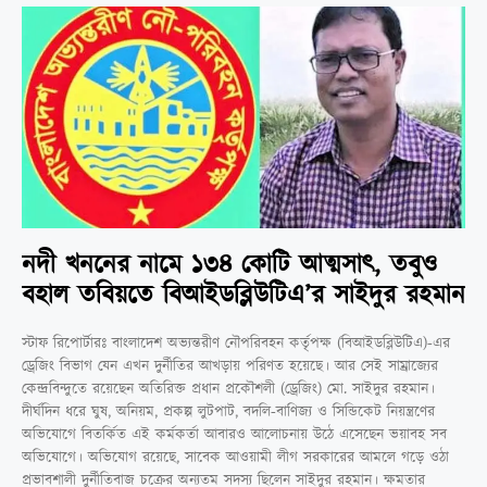
নদী খননের নামে ১৩৪ কোটি আত্মসাৎ, তবুও
বহাল তবিয়তে বিআইডব্লিউটিএ’র সাইদুর রহমান
স্টাফ রিপোর্টারঃ বাংলাদেশ অভ্যন্তরীণ নৌপরিবহন কর্তৃপক্ষ (বিআইডব্লিউটিএ)-এর
ড্রেজিং বিভাগ যেন এখন দুর্নীতির আখড়ায় পরিণত হয়েছে। আর সেই সাম্রাজ্যের
কেন্দ্রবিন্দুতে রয়েছেন অতিরিক্ত প্রধান প্রকৌশলী (ড্রেজিং) মো. সাইদুর রহমান।
দীর্ঘদিন ধরে ঘুষ, অনিয়ম, প্রকল্প লুটপাট, বদলি-বাণিজ্য ও সিন্ডিকেট নিয়ন্ত্রণের
অভিযোগে বিতর্কিত এই কর্মকর্তা আবারও আলোচনায় উঠে এসেছেন ভয়াবহ সব
অভিযোগে। অভিযোগ রয়েছে, সাবেক আওয়ামী লীগ সরকারের আমলে গড়ে ওঠা
প্রভাবশালী দুর্নীতিবাজ চক্রের অন্যতম সদস্য ছিলেন সাইদুর রহমান। ক্ষমতার