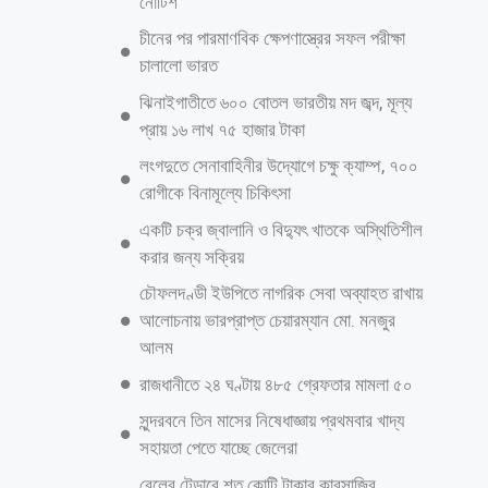
১.৩০ ঘটিকায় রাজধানীর শ্যামলী কলেজগেট এলাকায় এ ঘটনা ঘটেছে। ভুক্তভোগী
শিক্ষার্থী বলছেন ঢাকা কলেজের সামনে থেকে মোমিতা বাসে উঠলে হাফ ভাড়া দিতে
চাওয়ায় বাসের হেলপার হাফ ভাড়া নিতে অস্বীকৃতি জানায়। কোম্পানী থেকে হাফ
ভাড়া নেওয়া নিষেধ আছে বলে জানায় তারা। এক পর্যায়ে বাসের হেলপার ও
ড্রাইভার তাকে বাসে থাকা লোহার রড দিয়ে আঘাত করে এবং কিল ঘুষি মারতে
মারতে বাস থেকে ফেলে দেয়। পরে স্থানীয় পুলিশ বক্স্ব থাকা কয়েকজন পুলিশ
সদস্যের সহায়তায় তাকে সোহরাওয়ার্দী হাসপাতালে নেওয়া হয়। মোহাম্মাদপুর থানার
আরও পড়ুন