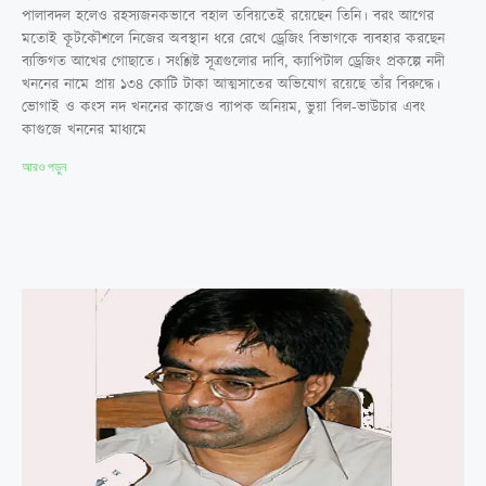
পালাবদল হলেও রহস্যজনকভাবে বহাল তবিয়তেই রয়েছেন তিনি। বরং আগের
মতোই কূটকৌশলে নিজের অবস্থান ধরে রেখে ড্রেজিং বিভাগকে ব্যবহার করছেন
ব্যক্তিগত আখের গোছাতে। সংশ্লিষ্ট সূত্রগুলোর দাবি, ক্যাপিটাল ড্রেজিং প্রকল্পে নদী
খননের নামে প্রায় ১৩৪ কোটি টাকা আত্মসাতের অভিযোগ রয়েছে তাঁর বিরুদ্ধে।
ভোগাই ও কংস নদ খননের কাজেও ব্যাপক অনিয়ম, ভুয়া বিল-ভাউচার এবং
কাগুজে খননের মাধ্যমে
আরও পড়ুন