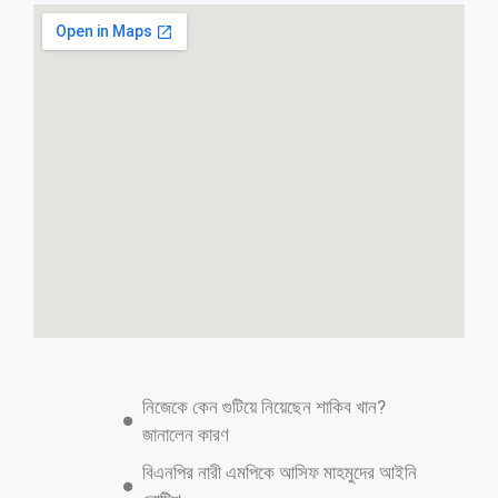
হাফ ভাড়া নিয়ে কথা কাটাকাটি, হামলায় অহত
ঢাকা কলেজের শিক্ষার্থী
ঢাকা কলেজ প্রতিনিধি: হাফ ভাড়া নিয়ে কথাকাটাকাটির জেরে মোমিতা বাসের
হেলপার ও বাস ড্রাইভার কর্তৃক নির্মম হামলার শিকার হয়েছেন ঢাকা কলেজে অনার্স
পড়ুয়া শিমুল নামের একজন শিক্ষার্থী। আহত শিক্ষার্থীকে আশঙ্কাজনক অবস্থায়
রাজধানীর সোহরাওয়ার্দী হাসপাতালে ভর্তি করা হয়েছে। রোববার (৭ ফ্রেব্রুয়ারি) দুপুর