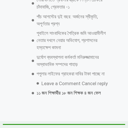
জুলাই গণঅভ্যুত্থান দিবস উপলক্ষে কাশিয়ানীতে
র‍্যালি ও আলোচনা সভা অনুষ্ঠিত
উত্তরায় বেনামি ক্লাবের রফিকের জমজমাট জুয়ার
আসর, যথারীতি নিরব প্রশাসন
উন্নয়নের ধারাকে অব্যাহত রাখতে কবির কে