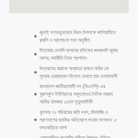
খিলক্ষেতে বিএনপির কর্মীর নেট ব্যবসা দখলে
নিয়েছে আওয়ামী দোসর শফিকুল
রকি পাটওয়ারী: রাজধানীর খিলক্ষেত এলাকায় ব্রডব্যান্ড ইন্টারনেট কোম্পানি এস এ
ডট নেট এর যৌথ মালিকানায় ব্যবসা শুরু করেন শফিকুল ইসলাম ও মো
আশরাফুল,০১-০১-২০২১ ইং তারিখে তিনশত টাকা স্ট্যাম্পে লিখিত চুক্তি অনুযায়ী
পাঁচ লক্ষ টাকা করে উভয়ের ১০ লক্ষ টাকা পুজি নিয়ে অংশীদারি ব্যবসা শুরু
করেন। মাস শেষে চুক্তি অনুযায়ী ৫০% লভ্যাংশ ও প্রতিষ্ঠানের আয় ব্যায় হিসাব
দেওয়ার কথা থাকলে ও চুক্তি ভঙ্গ করেন শফিকুল, এমনকি যৌথ ব্যবসার সাক্ষরীত
স্ট্যাম্পের কপি চাইলে নানান টালবাহানা করে সাক্ষরীত স্ট্যাম্পের কপি না দিয়ে,
তৎকালীন আওয়ামী লীগের প্রভাব খাটিয়ে আশরাফুল ইসলাম কে বিভিন্ন ভাবে ভয়
ভীতি প্রদর্শন করে ১১-০৪-২০২১ ইং তারিখে খিলক্ষেত থানা আওয়ামী লীগের প্রচার
সম্পাদক সায়েম দর্জী জোর পূর্বক ৩০০ টাকা স্ট্যাম্পে সাক্ষর করে নেয়,সেখানে
উল্ল্যেখ থাকে এক লক্ষ বিশ হাজার টাকা আশরাফুল
আরও পড়ুন