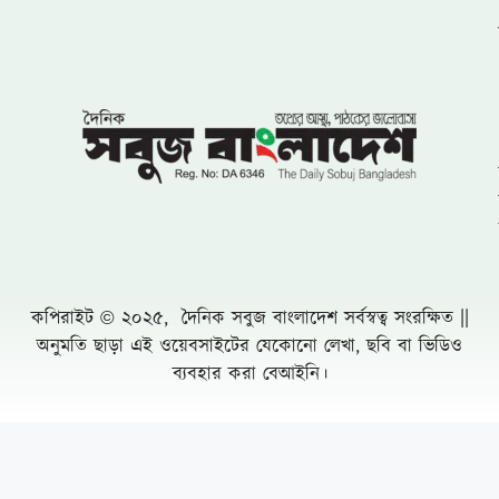
পুনরায় চেয়ারম্যান হিসেবে দেখতে চায় এলাকাবাসী
বাংলাদেশ জাতীয়তাবাদী দল (বিএনপি)-এর
খুরুশকুল ইউনিয়নের অকুতোভয় সৈনিক মরহুম
আমির হামজার ১৬তম মৃত্যুবার্ষিকী
খুলনায় ৭১ পরিবারের জমি দখল, চাঁদাবাজি ও
প্রাণনাশের হুমকির অভিযোগে সংবাদ সম্মেলন: ৫
বসতবাড়িতে তালা
নোয়াখালীতে প্রবাসীর স্ত্রীকে পিপ্তল ঠেকিয়ে
চাঁদাবাজি, গ্রেফতার -১
পাঁচ আগস্টের দুই বছর: অর্জনের স্বীকৃতি,
অপূর্ণতার প্রশ্ন
পূবাইলে সাংবাদিকের পৈত্রিক জমি আওয়ামীলীগ
নেতার দখলে নেয়ার অভিযোগ, প্রশাসনের
হস্তক্ষেপ কামনা
দুর্যোগ ব্যবস্থাপনা কর্মকর্তা মনিরুজ্জামানের
অস্বাভাবিক সম্পদের পাহাড়