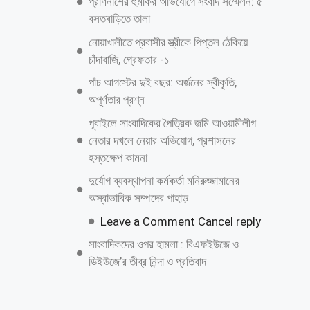
প্রাণনাশের হুমকির অভিযোগে সংবাদ সম্মেলন: ৫
বসতবাড়িতে তালা
নোয়াখালীতে প্রবাসীর স্ত্রীকে পিপ্তল ঠেকিয়ে
চাঁদাবাজি, গ্রেফতার -১
পাঁচ আগস্টের দুই বছর: অর্জনের স্বীকৃতি,
অপূর্ণতার প্রশ্ন
পূবাইলে সাংবাদিকের পৈত্রিক জমি আওয়ামীলীগ
নেতার দখলে নেয়ার অভিযোগ, প্রশাসনের
হস্তক্ষেপ কামনা
দুর্যোগ ব্যবস্থাপনা কর্মকর্তা মনিরুজ্জামানের
অস্বাভাবিক সম্পদের পাহাড়
Leave a Comment Cancel reply
সাংবাদিকদের ওপর হামলা : বিএফইউজে ও
ডিইউজে’র তীব্র নিন্দা ও প্রতিবাদ