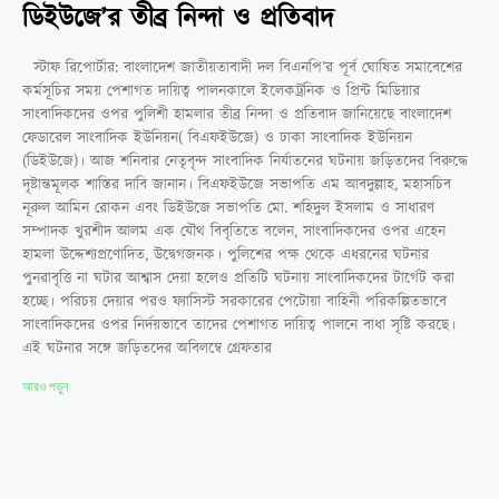
ডিইউজে’র তীব্র নিন্দা ও প্রতিবাদ
স্টাফ রিপোর্টার: বাংলাদেশ জাতীয়তাবাদী দল বিএনপি’র পূর্ব ঘোষিত সমাবেশের
কর্মসূচির সময় পেশাগত দায়িত্ব পালনকালে ইলেকট্রনিক ও প্রিন্ট মিডিয়ার
সাংবাদিকদের ওপর পুলিশী হামলার তীব্র নিন্দা ও প্রতিবাদ জানিয়েছে বাংলাদেশ
ফেডারেল সাংবাদিক ইউনিয়ন( বিএফইউজে) ও ঢাকা সাংবাদিক ইউনিয়ন
(ডিইউজে)। আজ শনিবার নেতৃবৃন্দ সাংবাদিক নির্যাতনের ঘটনায় জড়িতদের বিরুদ্ধে
দৃষ্টান্তমূলক শাস্তির দাবি জানান। বিএফইউজে সভাপতি এম আবদুল্লাহ, মহাসচিব
নূরুল আমিন রোকন এবং ডিইউজে সভাপতি মো. শহিদুল ইসলাম ও সাধারণ
সম্পাদক খুরশীদ আলম এক যৌথ বিবৃতিতে বলেন, সাংবাদিকদের ওপর এহেন
হামলা উদ্দেশ্যপ্রণোদিত, উদ্বেগজনক। পুলিশের পক্ষ থেকে এধরনের ঘটনার
পুনরাবৃত্তি না ঘটার আশ্বাস দেয়া হলেও প্রতিটি ঘটনায় সাংবাদিকদের টার্গেট করা
হচ্ছে। পরিচয় দেয়ার পরও ফ্যাসিস্ট সরকারের পেটোয়া বাহিনী পরিকল্পিতভাবে
সাংবাদিকদের ওপর নির্দয়ভাবে তাদের পেশাগত দায়িত্ব পালনে বাধা সৃষ্টি করছে।
এই ঘটনার সঙ্গে জড়িতদের অবিলম্বে গ্রেফতার
আরও পড়ুন