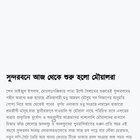
সুন্দরবনে আজ থেকে শুরু হলো মৌয়ালরা
‎শেখ তাইজুল ইসলাম, মোংলাঃ‎‎‎পঞ্জিকার পাতা উল্টে বৈশাখের শুরুতেই সুন্দরবনের
গহীন অরণ্যে শুরু হয়েছে ঐতিহ্যবাহী মধু আহরণ মৌসুম বন বিভাগের অনুমতি
(পাস) নিয়ে আজ থেকেই বনের দুর্গম এলাকায় মধু সংগ্রহে নামছেন হাজারো
শ্রমজীবী মানুষ,যারা স্থানীয়ভাবে বাওয়ালি বা মৌয়াল’ নামে পরিচিত তবে এবারের
যাত্রায় প্রাকৃতিক দুর্যোগ ও বন্যপ্রাণীর আক্রমণের পাশাপাশি মৌয়ালদের কপালে
চিন্তার ভাঁজ ফেলেছে জলদস্যু ও বনদস্যুদের পুনরাবির্ভাবের গুঞ্জন।‎‎‎প্রতি বছর এই
সময়ে সুন্দরবন সংলগ্ন লোকালয়গুলোতে সাজ সাজ রব পড়ে যায় নৌকা মেরামত,
নতুন লগি-বৈঠা তৈরি আর বনের ভেতরে টিকে থাকার রসদ সংগ্রহে ব্যস্ত সময় পার