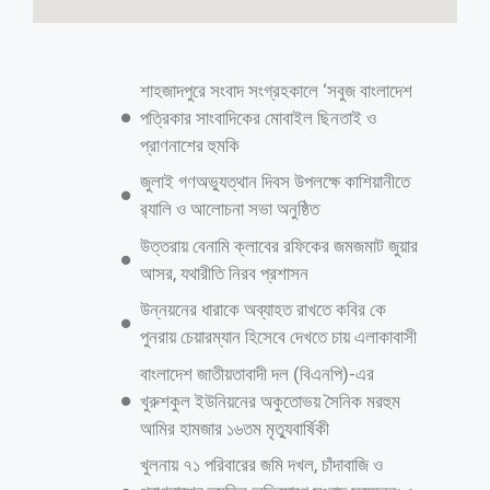
শাহজাদপুরে সংবাদ সংগ্রহকালে ‘সবুজ বাংলাদেশ
পত্রিকার সাংবাদিকের মোবাইল ছিনতাই ও
প্রাণনাশের হুমকি
জুলাই গণঅভ্যুত্থান দিবস উপলক্ষে কাশিয়ানীতে
র‍্যালি ও আলোচনা সভা অনুষ্ঠিত
উত্তরায় বেনামি ক্লাবের রফিকের জমজমাট জুয়ার
আসর, যথারীতি নিরব প্রশাসন
উন্নয়নের ধারাকে অব্যাহত রাখতে কবির কে
পুনরায় চেয়ারম্যান হিসেবে দেখতে চায় এলাকাবাসী
বাংলাদেশ জাতীয়তাবাদী দল (বিএনপি)-এর
খুরুশকুল ইউনিয়নের অকুতোভয় সৈনিক মরহুম
আমির হামজার ১৬তম মৃত্যুবার্ষিকী
খুলনায় ৭১ পরিবারের জমি দখল, চাঁদাবাজি ও