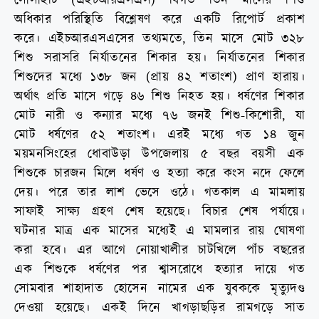
সোসাইটি (এইচআরএসএস) বিগত তিন মাসের শিশু
অধিকার পরিস্থিতি বিশ্লেষণ করে একটি রিপোর্ট প্রকাশ
করে। এইচআরএসএসের তথ্যমতে, তিন মাসে মোট ৩২৮
শিশু সরাসরি নির্যাতনের শিকার হয়। নির্যাতনের শিকার
শিশুদের মধ্যে ১৩৮ জন (প্রায় ৪২ শতাংশ) প্রাণ হারায়।
অর্থাৎ প্রতি মাসে গড়ে ৪৬ শিশু নিহত হয়। ধর্ষণের শিকার
মোট নারী ও কন্যার মধ্যে ৭৬ জনই শিশু-কিশোরী, যা
মোট ধর্ষণের ৫২ শতাংশ। এরই মধ্যে গত ১৪ জুন
ময়মনসিংহের ধোবাউড়া উপজেলায় ৫ বছর বয়সী এক
শিশুকে চারজন মিলে ধর্ষণ ও হত্যা করে কংস নদে ফেলে
দেয়। পরে তার লাশ ভেসে ওঠে। গতকাল এ মামলায়
সাফাই সাক্ষ্য গ্রহণ শেষ হয়েছে। বিচার শেষ পর্যায়ে।
ঘটনার মাত্র এক মাসের মধ্যেই এ মামলার রায় ঘোষণা
করা হবে। এর আগে নোয়াখালীর চাটখিলে পাঁচ বছরের
এক শিশুকে ধর্ষণের পর শ্বাসরোধে হত্যার দায়ে গত
সোমবার শাহাদাত হোসেন নামের এক যুবককে মৃত্যুদণ্ড
দেওয়া হয়েছে। একই দিনে খাগড়াছড়ির রামগড়ে সাত