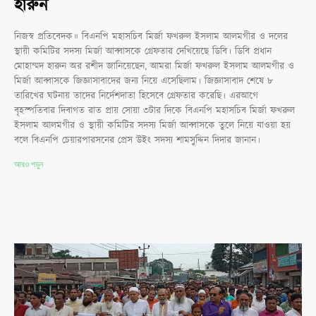
হারুন
নিজস্ব প্রতিবেদক॥ বিএনপি মহাসচিব মির্জা ফখরুল ইসলাম আলমগীর ও দলের
স্থায়ী কমিটির সদস্য মির্জা আব্বাসকে গ্রেফতার দেখিয়েছে ডিবি। ডিবি প্রধান
মোহাম্মদ হারুন অর রশীদ জানিয়েছেন, আমরা মির্জা ফখরুল ইসলাম আলমগীর ও
মির্জা আব্বাসকে জিজ্ঞাসাবাদের জন্য নিয়ে এসেছিলাম। জিজ্ঞাসাবাদ শেষে ৮
তারিখের ঘটনায় তাদের নির্দেশদাতা হিসেবে গ্রেফতার করেছি। এরআগে
বৃহস্পতিবার দিবাগত রাত প্রায় সোয়া ৩টার দিকে বিএনপি মহাসচিব মির্জা ফখরুল
ইসলাম আলমগীর ও স্থায়ী কমিটির সদস্য মির্জা আব্বাসকে তুলে নিয়ে যাওয়া হয়
বলে বিএনপি চেয়ারপারসনের প্রেস উইং সদস্য শামসুদ্দিন দিদার জানান।
আরও পড়ুন