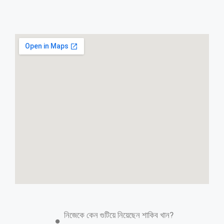
আরও পড়ুন
কালিয়াকৈর সাব-রেজিষ্ট্রার অফিসে অপকর্মের
প্রধান সহযোগী রাকিব
মোঃ রফিকুল ইসলাম, গাজীপুরঃ গাজীপুর জেলার কালিয়াকৈর উপজেলার সাব-