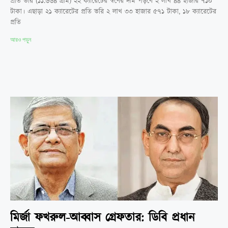
প্রতি ভরি (১১.৬৬৪ গ্রাম) ২২ ক্যারেটের স্বর্ণের দাম পড়বে ২ লাখ ৪৪ হাজার ৭১০
টাকা। এছাড়া ২১ ক্যারেটের প্রতি ভরি ২ লাখ ৩৩ হাজার ৫৭১ টাকা, ১৮ ক্যারেটের
প্রতি
আরও পড়ুন
মির্জা ফখরুল-আব্বাস গ্রেফতার: ডিবি প্রধান