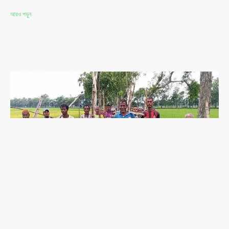
আরও পড়ুন
রংপুর সদরে ধান কাটায় ব্যস্ত কৃষক, উৎপাদন
ভালো হলেও লাভ নিয়ে শঙ্কা