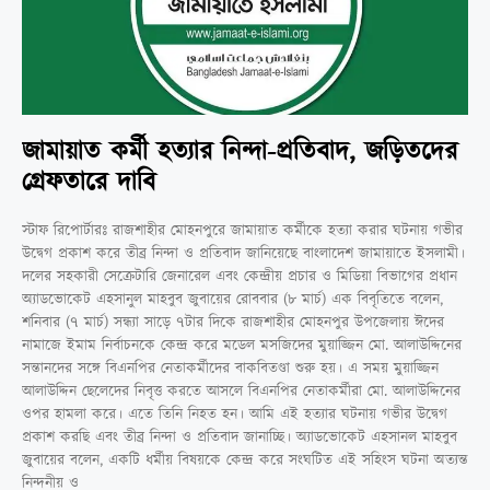
জামায়াত কর্মী হত্যার নিন্দা-প্রতিবাদ, জড়িতদের
গ্রেফতারে দাবি
স্টাফ রিপোর্টারঃ রাজশাহীর মোহনপুরে জামায়াত কর্মীকে হত্যা করার ঘটনায় গভীর
উদ্বেগ প্রকাশ করে তীব্র নিন্দা ও প্রতিবাদ জানিয়েছে বাংলাদেশ জামায়াতে ইসলামী।
দলের সহকারী সেক্রেটারি জেনারেল এবং কেন্দ্রীয় প্রচার ও মিডিয়া বিভাগের প্রধান
অ্যাডভোকেট এহসানুল মাহবুব জুবায়ের রোববার (৮ মার্চ) এক বিবৃতিতে বলেন,
শনিবার (৭ মার্চ) সন্ধ্যা সাড়ে ৭টার দিকে রাজশাহীর মোহনপুর উপজেলায় ঈদের
নামাজে ইমাম নির্বাচনকে কেন্দ্র করে মডেল মসজিদের মুয়াজ্জিন মো. আলাউদ্দিনের
সন্তানদের সঙ্গে বিএনপির নেতাকর্মীদের বাকবিতণ্ডা শুরু হয়। এ সময় মুয়াজ্জিন
আলাউদ্দিন ছেলেদের নিবৃত্ত করতে আসলে বিএনপির নেতাকর্মীরা মো. আলাউদ্দিনের
ওপর হামলা করে। এতে তিনি নিহত হন। আমি এই হত্যার ঘটনায় গভীর উদ্বেগ
প্রকাশ করছি এবং তীব্র নিন্দা ও প্রতিবাদ জানাচ্ছি। অ্যাডভোকেট এহসানল মাহবুব
জুবায়ের বলেন, একটি ধর্মীয় বিষয়কে কেন্দ্র করে সংঘটিত এই সহিংস ঘটনা অত্যন্ত
নিন্দনীয় ও