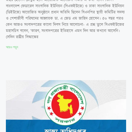
বাংলাদেশ ফেডারেল সাংবাদিক ইউনিয়ন (বিএফইউজে) ও ঢাকা সাংবাদিক ইউনিয়ন
(ডিইউজে) আয়োজিত অনুষ্ঠানে প্রধান অতিথি ছিলেন বিএনপির স্থায়ী কমিটির সদস্য
ও পেশাজীবী পরিষদের আহ্বায়ক ডা. এ জেড এম জাহিদ হোসেন। ৫০ বছর পরও
কেন আজও সংবাদপত্রের কালো দিবস নিয়ে আলোচনা- এ প্রশ্ন তুলে বিএফইউজের
মহাসচিব বলেন, ‘কারণ, সংবাদপত্রের ইতিহাসে এমন দিন আর কখনো আসেনি।
সেদিন রাষ্ট্রীয় সিদ্ধান্তের
আরও পড়ুন