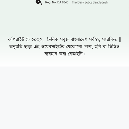
লংগদুতে সেনাবাহিনীর উদ্যোগে চক্ষু ক্যাম্প, ৭০০
রোগীকে বিনামূল্যে চিকিৎসা
একটি চক্র জ্বালানি ও বিদ্যুৎ খাতকে অস্থিতিশীল
করার জন্য সক্রিয়
চৌফলদণ্ডী ইউপিতে নাগরিক সেবা অব্যাহত রাখায়
আলোচনায় ভারপ্রাপ্ত চেয়ারম্যান মো. মনজুর
আলম
রাজধানীতে ২৪ ঘণ্টায় ৪৮৫ গ্রেফতার মামলা ৫০
সুন্দরবনে তিন মাসের নিষেধাজ্ঞায় প্রথমবার খাদ্য
সহায়তা পেতে যাচ্ছে জেলেরা
রেলের টেন্ডারে শত কোটি টাকার কারসাজির
অভিযোগের কেন্দ্রে আফসার সিন্ডিকেট
Leave a Comment Cancel reply
সংবাদপত্র বন্ধ করে দেওয়া ছিল মুক্তিযুদ্ধের সঙ্গে
বেইমানি: কাদের গনি চৌধুরী