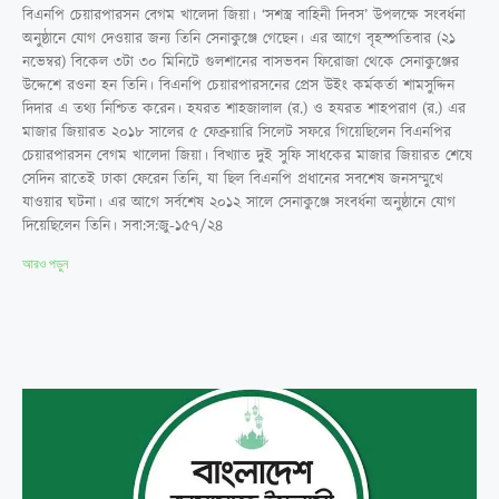
বিএনপি চেয়ারপারসন বেগম খালেদা জিয়া। ‘সশস্ত্র বাহিনী দিবস’ উপলক্ষে সংবর্ধনা
অনুষ্ঠানে যোগ দেওয়ার জন্য তিনি সেনাকুঞ্জে গেছেন। এর আগে বৃহস্পতিবার (২১
নভেম্বর) বিকেল ৩টা ৩০ মিনিটে গুলশানের বাসভবন ফিরোজা থেকে সেনাকুঞ্জের
উদ্দেশে রওনা হন তিনি। বিএনপি চেয়ারপারসনের প্রেস উইং কর্মকর্তা শামসুদ্দিন
দিদার এ তথ্য নিশ্চিত করেন। হযরত শাহজালাল (র.) ও হযরত শাহপরাণ (র.) এর
মাজার জিয়ারত ২০১৮ সালের ৫ ফেব্রুয়ারি সিলেট সফরে গিয়েছিলেন বিএনপির
চেয়ারপারসন বেগম খালেদা জিয়া। বিখ্যাত দুই সুফি সাধকের মাজার জিয়ারত শেষে
সেদিন রাতেই ঢাকা ফেরেন তিনি, যা ছিল বিএনপি প্রধানের সবশেষ জনসম্মুখে
যাওয়ার ঘটনা। এর আগে সর্বশেষ ২০১২ সালে সেনাকুঞ্জে সংবর্ধনা অনুষ্ঠানে যোগ
দিয়েছিলেন তিনি। সবা:স:জু-১৫৭/২৪
আরও পড়ুন