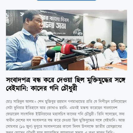
সংবাদপত্র বন্ধ করে দেওয়া ছিল মুক্তিযুদ্ধের সঙ্গে
বেইমানি: কাদের গনি চৌধুরী
মোঃ সাহিদুল আলম॥ শেখ মুজিবুর রহমান গণমাধ্যমের প্রতি যে নিপীড়ন চালিয়েছেন
সেটা দুনিয়ার ইতিহাসে আর কোথাও হয়নি- এমনই মন্তব্য করেছেন বাংলাদেশ
ফেডারেল সাংবাদিক ইউনিয়নের মহাসচিব কাদের গনি চৌধুরী। তিনি বলেছেন, সদ্য
স্বাধীন দেশের সব সংবাদপত্র বন্ধ করে দেওয়া ছিল মুক্তিযুদ্ধের সঙ্গে বেইমানি। আজ
সোমবার (১৬ জুন) দুপুরে সংবাদপত্রের কালো দিবস উপলক্ষে জাতীয় প্রেসক্লাবের
জহুর হোসেন চৌধুরী হলে আয়োজিত আলোচনা সভায় এ কথা বলেন তিনি।