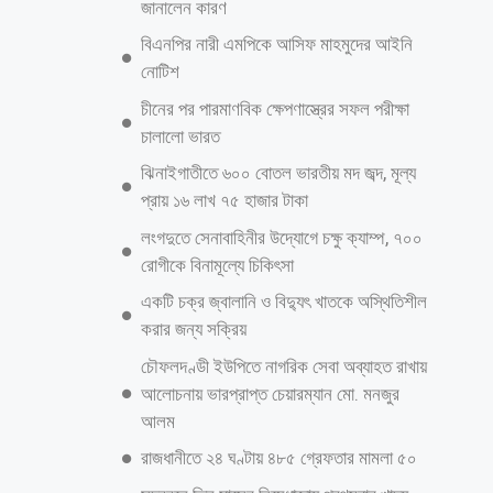
রেজিস্ট্রারকামরুল হাসানের অফিস অনিয়মের আখড়ায় পরিণত হয়েছে বলে বিস্তর
অভিযোগ উঠেছে। জমির দলিল আটকে রেখে ভুক্তভোগীদের চাপের মুখে ফেলে ঘুষ
দাবি সাব-রেজিস্ট্রার, উমেদার ও নকলনবিশদের নিয়মিত আচরণে পরিণত হয়েছে।
ঘুষ আদায়ের কৌশল হিসেবে সাব-রেজিস্ট্রারের রুটিনমাফিক কাজ নকলনবিশ,
উম্মেদার ও পিওন দিয়েও করানো হচ্ছে। এই সুযোগে নকলনবিশ, উমেদার ও বিপুল
অর্থের মালিক বনে যাচ্ছে। নিবন্ধন ম্যানুয়াল অনুযায়ী সাব রেজিস্ট্রাররা তাদের
নিজেদের কাজ নকলনবিশ, উমেদার ও পিওনদের দিয়ে করাচ্ছেন। দলিল চেক
করার কাজ সাব-রেজিস্ট্রারদের করার নিয়ম থাকলেও তা মানছেন না অনেকেই।
অনুসন্ধানে ও সরেজমিন এসব তথ্য উঠে এসেছে। নাম প্রকাশে অনিচ্ছুক একাধিক
দলিল লেখক ও ভুক্তভোগী জানান, সাব রেজিস্ট্রার কামরুল হাসানের সকল অবৈধ
অর্থ লেনদেনে মোঃ রাকিব একমাত্র বিশ্বস্ত ব্যক্তি। তাই সাব রেজিস্ট্রারের পাশাপাশি
আরও পড়ুন