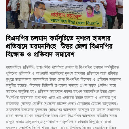
বিএনপির চলমান কর্মসূচিতে নৃশংস হামলার
প্রতিবাদে ময়মনসিংহ উত্তর জেলা বিএনপির
বিক্ষোভ ও প্রতিবাদ সমাবেশ
ময়মনসিংহ প্রতিনিধি: রাজধানীর পল্লবীসহ দেশব্যাপী বিএনপির চলমান কর্মসূচিতে
পুলিশের গুলিবর্ষণ ও আওয়ামী সন্ত্রাসীদের নৃশংস হামলার প্রতিবাদে আজ রবিবার
দুপুরে তারাকান্দায় ময়মনসিংহ উত্তর জেলা বিএনপির বিক্ষোভ ও প্রতিবাদ সমাবেশ
অনুষ্ঠিত হয়েছে। বিক্ষোভ মিছিলটি উপজেলা সদরের প্রধান সড়ক প্রদক্ষিণ করে
সমাবেশ অনুষ্ঠিত হয়। প্রতিবাদ সমাবেশে বক্তব্য রাখেন ময়মনসিংহ উত্তর জেলা
বিএনপির আহবায়ক অধ্যাপক একে.এম এনায়েত উল্লাহ কালাম ও একমাত্র যুগ্ম
আহবায়ক (সাবেক কেন্দ্রীয় সংসদের ছাত্রদল নেতা) মোতাহার হোসেন তালুকদার।
তারাকান্দা উপজেলা যুবদলের (ভারপ্রাপ্ত) আহবায়ক আসাদুল হক মন্ডলে সঞ্চালনায়
আরো বক্তব্য রাখেন ময়মনসিংহ উত্তর জেলা বিএনপির আহবায়ক কমিটির সদস্য
আব্দুস সালাম তালুকদার,মাসুদ রানা খান,জুলফিকার হায়দার টিপু,উত্তর জেলা
যুবদলের সভাপতি ভি.পি শামছু প্রমূখ। আরো উপস্থিত ছিলেন ময়মনসিংহ উওর