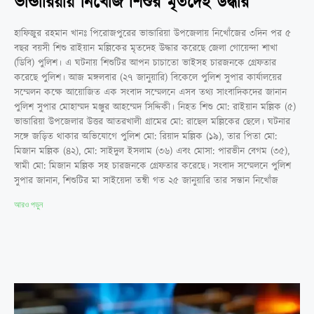
ভান্ডারিয়ায় নিখোঁজ শিশুর মৃতদেহ উদ্ধার
হাফিজুর রহমান খানঃ পিরোজপুরের ভান্ডারিয়া উপজেলায় নিখোঁজের ৩দিন পর ৫
বছর বয়সী শিশু রাইয়ান মল্লিকের মৃতদেহ উদ্ধার করেছে জেলা গোয়েন্দা শাখা
(ডিবি) পুলিশ। এ ঘটনায় শিশুটির আপন চাচাতো ভাইসহ চারজনকে গ্রেফতার
করেছে পুলিশ। আজ মঙ্গলবার (২৭ জানুয়ারি) বিকেলে পুলিশ সুপার কার্যালয়ের
সম্মেলন কক্ষে আয়োজিত এক সংবাদ সম্মেলনে এসব তথ্য সাংবাদিকদের জানান
পুলিশ সুপার মোহাম্মদ মঞ্জুর আহম্মেদ সিদ্দিকী। নিহত শিশু মো: রাইয়ান মল্লিক (৫)
ভান্ডারিয়া উপজেলার উত্তর আতরখালী গ্রামের মো: রাছেল মল্লিকের ছেলে। ঘটনার
সঙ্গে জড়িত থাকার অভিযোগে পুলিশ মো: রিয়াদ মল্লিক (১৯), তার পিতা মো:
মিজান মল্লিক (৪২), মো: সাইদুল ইসলাম (৩৬) এবং মোসা: পারভীন বেগম (৩৫),
স্বামী মো: মিজান মল্লিক সহ চারজনকে গ্রেফতার করেছে। সংবাদ সম্মেলনে পুলিশ
সুপার জানান, শিশুটির মা সাইয়েদা তন্বী গত ২৫ জানুয়ারি তার সন্তান নিখোঁজ
আরও পড়ুন