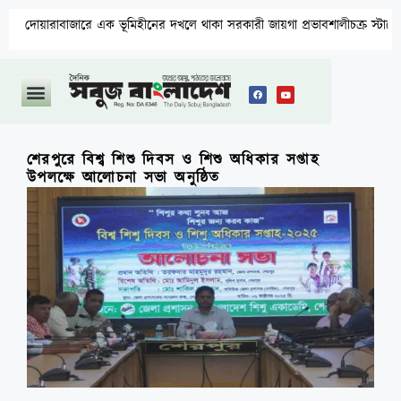
রাবাজারে এক ভূমিহীনের দখলে থাকা সরকারী জায়গা প্রভাবশালীচক্র স্টাম্পের মাধ্যম
শেরপুরে বিশ্ব শিশু দিবস ও শিশু অধিকার সপ্তাহ
উপলক্ষে আলোচনা সভা অনুষ্ঠিত