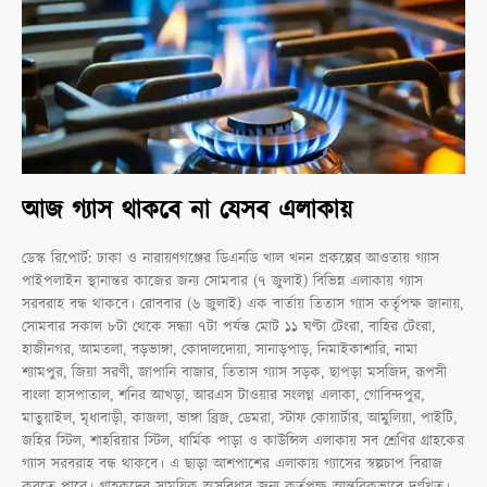
আজ গ্যাস থাকবে না যেসব এলাকায়
ডেস্ক রিপোর্ট: ঢাকা ও নারায়ণগঞ্জের ডিএনডি খাল খনন প্রকল্পের আওতায় গ্যাস
পাইপলাইন স্থানান্তর কাজের জন্য সোমবার (৭ জুলাই) বিভিন্ন এলাকায় গ্যাস
সরবরাহ বন্ধ থাকবে। রোববার (৬ জুলাই) এক বার্তায় তিতাস গ্যাস কর্তৃপক্ষ জানায়,
সোমবার সকাল ৮টা থেকে সন্ধ্যা ৭টা পর্যন্ত মোট ১১ ঘণ্টা টেংরা, বাহির টেংরা,
হাজীনগর, আমতলা, বড়ভাঙ্গা, কোদালদোয়া, সানাড়পাড়, নিমাইকাশারি, নামা
শ্যামপুর, জিয়া সরণী, জাপানি বাজার, তিতাস গ্যাস সড়ক, ছাপড়া মসজিদ, রূপসী
বাংলা হাসপাতাল, শনির আখড়া, আরএস টাওয়ার সংলগ্ন এলাকা, গোবিন্দপুর,
মাতুয়াইল, মৃধাবাড়ী, কাজলা, ভাঙ্গা ব্রিজ, ডেমরা, স্টাফ কোয়ার্টার, আমুলিয়া, পাইটি,
জহির স্টিল, শাহরিয়ার স্টিল, ধার্মিক পাড়া ও কাউন্সিল এলাকায় সব শ্রেণির গ্রাহকের
গ্যাস সরবরাহ বন্ধ থাকবে। এ ছাড়া আশপাশের এলাকায় গ্যাসের স্বল্পচাপ বিরাজ
করতে পারে। গ্রাহকদের সাময়িক অসুবিধার জন্য কর্তৃপক্ষ আন্তরিকভাবে দুঃখিত।