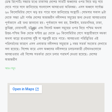
ডেস্ক রিপোর্টঃ সন্ধ্যার মধ্যে ঢাকাসহ দেশের সাতটি অঞ্চলের ওপর দিয়ে ঝড় বয়ে
যেতে পারে বলে জানিয়েছে বাংলাদেশ আবহাওয়া অধিদপ্তর। এসব অঞ্চলে সর্বোচ্চ
৬০ কিলোমিটার বেগে ঝড় হত পারে বলে জানিয়েছে সংস্থাটি। সোমবার সকাল ৯টা
থেকে সন্ধ্যা ৬টা পর্যন্ত দেশের অভ্যন্তরীণ নদীবন্দর সমূহের জন্য দেওয়া আবহাওয়ার
পূর্বাভাসে এই তথ্য জানানো হয়। পূর্বাভাসে বলা হয়, টাঙ্গাইল, ময়মনসিংহ, ঢাকা,
কুমিল্লা, নোয়াখালী, চট্টগ্রাম এবং সিলেট অঞ্চল সমূহের ওপর দিয়ে পশ্চিম অথবা
উত্তর-পশ্চিম দিক থেকে ঘণ্টায় ৪৫ থেকে ৬০ কিলোমিটার বেগে অস্থায়ীভাবে দমকা
অথবা ঝড়ো হাওয়াসহ বৃষ্টি বা বজ্রবৃষ্টি হতে পারে। আবহাওয়া পরিস্থিতির এই
পরিবর্তনের কারণে এসব এলাকার নদীবন্দর সমূহকে ১ নম্বর সতর্ক সংকেত দেখাতে
বলা হয়েছে। বিশেষ করে এসব অঞ্চলের নদীবন্দরে চলাচলকারী নৌযানগুলোকে
আবহাওয়ার এই বিশেষ সতর্কতা মেনে চলার পরামর্শ দেওয়া হয়েছে। দেশের
অভ্যন্তরীণ
আরও পড়ুন