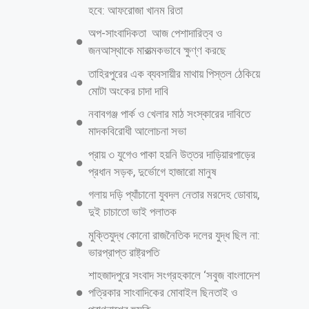
হবে: আফরোজা খানম রিতা
অপ-সাংবাদিকতা আজ পেশাদারিত্ব ও
জনআস্থাকে মারাত্মকভাবে ক্ষুণ্ণ করছে
তাহিরপুরের এক ব্যবসায়ীর মাথায় পিস্তল ঠেকিয়ে
মোটা অংকের চাদা দাবি
নবাবগঞ্জ পার্ক ও খেলার মাঠ সংস্কারের দাবিতে
মাদকবিরোধী আলোচনা সভা
প্রায় ৩ যুগেও পাকা হয়নি উত্তর দাড়িয়ারপাড়ের
প্রধান সড়ক, দুর্ভোগে হাজারো মানুষ
গলায় দড়ি প্যাঁচানো যুবদল নেতার মরদেহ ডোবায়,
দুই চাচাতো ভাই পলাতক
মুক্তিযুদ্ধ কোনো রাজনৈতিক দলের যুদ্ধ ছিল না:
ভারপ্রাপ্ত রাষ্ট্রপতি
শাহজাদপুরে সংবাদ সংগ্রহকালে ‘সবুজ বাংলাদেশ
পত্রিকার সাংবাদিকের মোবাইল ছিনতাই ও