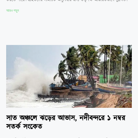
আরও পড়ুন
সাত অঞ্চলে ঝড়ের আভাস, নদীবন্দরে ১ নম্বর
সতর্ক সংকেত