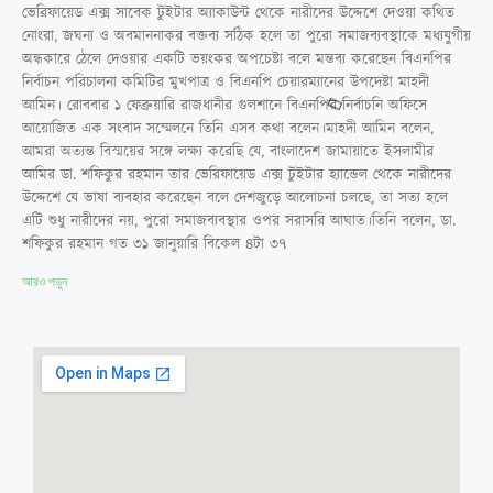
ভেরিফায়েড এক্স সাবেক টুইটার অ্যাকাউন্ট থেকে নারীদের উদ্দেশে দেওয়া কথিত
নোংরা, জঘন্য ও অবমাননাকর বক্তব্য সঠিক হলে তা পুরো সমাজব্যবস্থাকে মধ্যযুগীয়
অন্ধকারে ঠেলে দেওয়ার একটি ভয়ংকর অপচেষ্টা বলে মন্তব্য করেছেন বিএনপির
নির্বাচন পরিচালনা কমিটির মুখপাত্র ও বিএনপি চেয়ারম্যানের উপদেষ্টা মাহদী
আমিন। রোববার ১ ফেব্রুয়ারি রাজধানীর গুলশানে বিএনপির নির্বাচনি অফিসে
আয়োজিত এক সংবাদ সম্মেলনে তিনি এসব কথা বলেন।মাহদী আমিন বলেন,
আমরা অত্যন্ত বিস্ময়ের সঙ্গে লক্ষ্য করেছি যে, বাংলাদেশ জামায়াতে ইসলামীর
আমির ডা. শফিকুর রহমান তার ভেরিফায়েড এক্স টুইটার হ্যান্ডেল থেকে নারীদের
উদ্দেশে যে ভাষা ব্যবহার করেছেন বলে দেশজুড়ে আলোচনা চলছে, তা সত্য হলে
এটি শুধু নারীদের নয়, পুরো সমাজব্যবস্থার ওপর সরাসরি আঘাত।তিনি বলেন, ডা.
শফিকুর রহমান গত ৩১ জানুয়ারি বিকেল ৪টা ৩৭
আরও পড়ুন