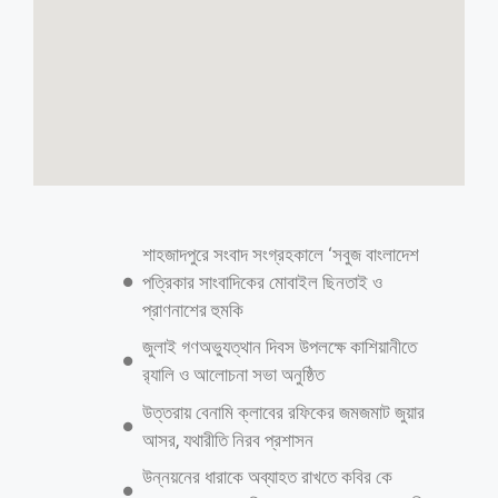
এক দশকে সীমান্তে ঝরেছে ৩শ’র বেশি প্রাণ
স্টাফ রিপোর্টার: গত এক দশকে বিএসএফের গুলিতে সীমান্তে তিনশোরও বেশি
প্রাণ ঝরেছে উল্লেখ করে বিষয়টিকে স্থায়ী শত্রুতার একটি মারাত্মক প্রমাণ বলে
আখ্যায়িত করেছেন ডাক, টেলিযোগাযোগ ও তথ্যপ্রযুক্তি মন্ত্রণালয় এবং তথ্য ও
সম্প্রচার মন্ত্রণালয়ের উপদেষ্টা মো. নাহিদ ইসলাম। সীমান্তে প্রতিনিয়ত মানুষ হত্যার
মাধ্যমে ভারতীয় সীমান্তরক্ষী বাহিনী আন্তর্জাতিক কনভেনশন এবং সীমান্ত নিরাপত্তা
ব্যবস্থার নীতিগুলো লঙ্ঘন করে চলেছে বলেও মন্তব্য করেছেন তিনি। পঞ্চগড়
সীমান্তে বিএসএফের গুলিতে বাংলাদেশি নাগরিক আনোয়ার হোসেন নিহতের ঘটনায়
তীব্র নিন্দা জানাতে গিয়ে শনিবার (৭ ডিসেম্বর) রাতে সামাজিক যোগাযোগমাধ্যমে
এক্সে দেওয়া এক পোস্টে এসব মন্তব্য করেন উপদেষ্টা। পোস্টে মো. নাহিদ ইসলাম
লিখেন, এটি কোনো বিচ্ছিন্ন ঘটনা নয়। বাংলাদেশের স্বাধীনতার পর থেকে, বিএসএফ
বারবার নিরস্ত্র বাংলাদেশি বেসামরিক নাগরিকদের হত্যা করছে। এটি আন্তর্জাতিক
কনভেনশন এবং সীমান্ত নিরাপত্তা ব্যবস্থার নীতিগুলোর স্পষ্ট লঙ্ঘন। আইন