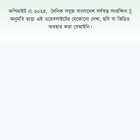
পাঁচ আগস্টের দুই বছর: অর্জনের স্বীকৃতি,
অপূর্ণতার প্রশ্ন
পূবাইলে সাংবাদিকের পৈত্রিক জমি আওয়ামীলীগ
নেতার দখলে নেয়ার অভিযোগ, প্রশাসনের
হস্তক্ষেপ কামনা
দুর্যোগ ব্যবস্থাপনা কর্মকর্তা মনিরুজ্জামানের
অস্বাভাবিক সম্পদের পাহাড়
Leave a Comment Cancel reply
উন্নয়নের ধারা অব্যাহত রাখতে আবারও নৌকা
জয়ী করতে হবে- সাবেক চীফহুইপ আ স ম ফিরোজ