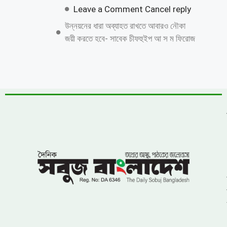
পত্রিকার সাংবাদিকের মোবাইল ছিনতাই ও
প্রাণনাশের হুমকি
জুলাই গণঅভ্যুত্থান দিবস উপলক্ষে কাশিয়ানীতে
র‍্যালি ও আলোচনা সভা অনুষ্ঠিত
উত্তরায় বেনামি ক্লাবের রফিকের জমজমাট জুয়ার
আসর, যথারীতি নিরব প্রশাসন
উন্নয়নের ধারাকে অব্যাহত রাখতে কবির কে
পুনরায় চেয়ারম্যান হিসেবে দেখতে চায় এলাকাবাসী
বাংলাদেশ জাতীয়তাবাদী দল (বিএনপি)-এর
খুরুশকুল ইউনিয়নের অকুতোভয় সৈনিক মরহুম
আমির হামজার ১৬তম মৃত্যুবার্ষিকী
খুলনায় ৭১ পরিবারের জমি দখল, চাঁদাবাজি ও
প্রাণনাশের হুমকির অভিযোগে সংবাদ সম্মেলন: ৫
বসতবাড়িতে তালা
নোয়াখালীতে প্রবাসীর স্ত্রীকে পিপ্তল ঠেকিয়ে
চাঁদাবাজি, গ্রেফতার -১