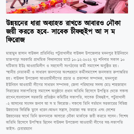
উন্নয়নের ধারা অব্যাহত রাখতে আবারও নৌকা
জয়ী করতে হবে- সাবেক চীফহুইপ আ স ম
ফিরোজ
মাহামুদ হাসান বাউফল প্রতিনিধিঃ পটুয়াখালীর বাউফল উপজেলার মদনপুর ইউনিয়নে
মাজপাড়া সরকারি প্রাথমিক বিদ্যালয়ের মাঠে ১০-১২-২০২২ খৃঃ শনিবার সকাল ১০
ঘটিকায় ইউঃ আওয়ামিলীগ ও সহযোগী সংগঠনের কর্মী সমাবেশ অনুষ্ঠিত হয়।
স্হানীয় নেতাকর্মী ও সাধারণ জনগনের অংশগ্রহনে কর্মীসমাবেশ জনসভায় রুপান্তরিত
হয়। বাউফল উপজেলা আওয়ামীলীগের প্রচার ও প্রকাশনা সম্পাদক, মদনপুরা
ইউনিয়ন আওয়ামী লীগের সাধারন সম্পাদক, জেলা পরিষদের সদস্য মোঃ শাহজাহান
সিরাজের সভাপতিত্বে সমাবেশ অনুষ্ঠা‌নে প্রধান অতিথি হিসেবে উপস্থিত থেকে বক্তব্য
রাখেন,বাংলাদেশ সরকারি প্রতিষ্ঠান কমিটির সভাপতি, সাবেক চীফহুইপ, পটুয়াখালী
-২ আসনের সাংসদ জনাব আ স ম ফিরোজ। বক্তব্যে তিনি বর্তমান সরকারের বিভিন্ন
উন্নয়নের ফিরিস্তি তুলে ধরেন।আগুন সন্ত্রাস, নৈরাজ্য বন্ধ করতে এবং দেশের
উন্নয়নেরর স্বার্থে তিনি জনগনকে আবারো নৌকা মার্কাকে জয়ী করতে বলেন। বিশেষ
অতিথি হিসেবে উপস্হিত ছিলেন বাউফল উপজেলা আওয়ামী লীগের সহ-সভাপতি
ভাইস- চেয়ারম্যান