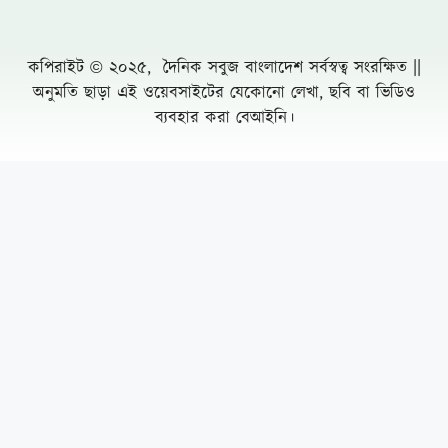
নোয়াখালীতে প্রবাসীর স্ত্রীকে পিপ্তল ঠেকিয়ে
চাঁদাবাজি, গ্রেফতার -১
পাঁচ আগস্টের দুই বছর: অর্জনের স্বীকৃতি,
অপূর্ণতার প্রশ্ন
পূবাইলে সাংবাদিকের পৈত্রিক জমি আওয়ামীলীগ
নেতার দখলে নেয়ার অভিযোগ, প্রশাসনের
হস্তক্ষেপ কামনা
দুর্যোগ ব্যবস্থাপনা কর্মকর্তা মনিরুজ্জামানের
অস্বাভাবিক সম্পদের পাহাড়
পপুলার লাইফের গ্রাহকরা দাবির টাকা পাচ্ছে না
Leave a Comment Cancel reply
প্রথম আলোর সম্পাদক-প্রকাশকের বিরুদ্ধে
মামলা