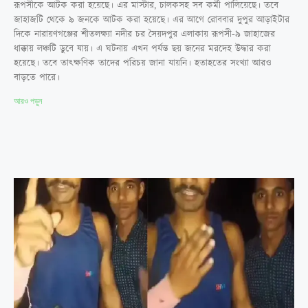
রূপসীকে আটক করা হয়েছে। এর মাস্টার, চালকসহ সব কর্মী পালিয়েছে। তবে
জাহাজটি থেকে ৯ জনকে আটক করা হয়েছে। এর আগে রোববার দুপুর আড়াইটার
দিকে নারায়ণগঞ্জের শীতলক্ষ্যা নদীর চর সৈয়দপুর এলাকায় রূপসী-৯ জাহাজের
ধাক্কায় লঞ্চটি ডুবে যায়। এ ঘটনায় এখন পর্যন্ত ছয় জনের মরদেহ উদ্ধার করা
হয়েছে। তবে তাৎক্ষণিক তাদের পরিচয় জানা যায়নি। হতাহতের সংখ্যা আরও
বাড়তে পারে।
আরও পড়ুন