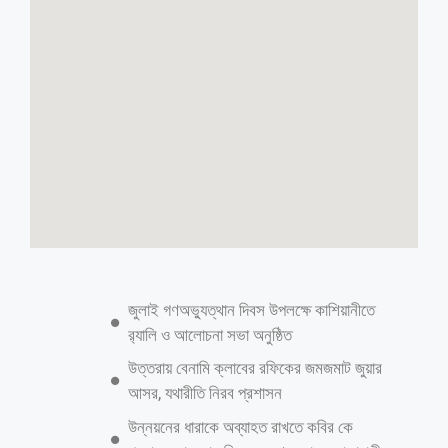
রাজধানীর ১২০ মোড়ে বসছে সেমি-অটোমেটিক
ট্রাফিক সিগন্যাল
ডেস্ক রিপোর্টঃ রাজধানীর যানজট কমাতে এবং ট্রাফিক ব্যবস্থাপনাকে আরও
প্রযুক্তিনির্ভর করতে ১২০টি গুরুত্বপূর্ণ মোড়ে আগামী ছয় মাসের মধ্যে সেমি-
অটোমেটিক ট্রাফিক সিগন্যাল ব্যবস্থা চালুর পরিকল্পনা নিয়েছে ঢাকা মহানগর পুলিশ
(ডিএমপি)। বর্তমানে নগরীর ১২টি মোড়ে এ ব্যবস্থা চালু রয়েছে। ট্রাফিক বিভাগ
আশা করছে, আগামী এক মাসের মধ্যেই এই সংখ্যা ৬০টি অতিক্রম করবে। এর
পাশাপাশি যানজট নিরসনে গত প্রায় এক বছরে রাজধানীর ৭৫টি স্থানে সড়ক
ডাইভারশন ও বিভিন্ন প্রকৌশলগত পরিবর্তন আনা হয়েছে। ভবিষ্যতে গ্লোবাল