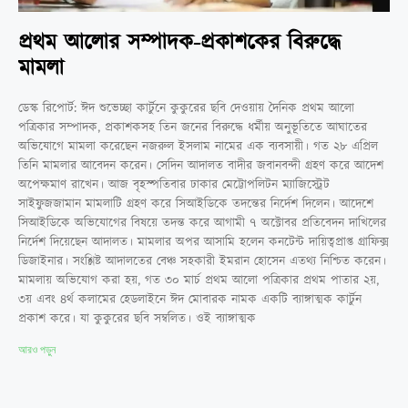
প্রথম আলোর সম্পাদক-প্রকাশকের বিরুদ্ধে
মামলা
ডেস্ক রিপোর্ট: ঈদ শুভেচ্ছা কার্টুনে কুকুরের ছবি দেওয়ায় দৈনিক প্রথম আলো
পত্রিকার সম্পাদক, প্রকাশকসহ তিন জনের বিরুদ্ধে ধর্মীয় অনুভূতিতে আঘাতের
অভিযোগে মামলা করেছেন নজরুল ইসলাম নামের এক ব্যবসায়ী। গত ২৮ এপ্রিল
তিনি মামলার আবেদন করেন। সেদিন আদালত বাদীর জবানবন্দী গ্রহণ করে আদেশ
অপেক্ষমাণ রাখেন। আজ বৃহস্পতিবার ঢাকার মেট্টোপলিটন ম্যাজিস্ট্রেট
সাইফুজজামান মামলাটি গ্রহণ করে সিআইডিকে তদন্তের নির্দেশ দিলেন। আদেশে
সিআইডিকে অভিযোগের বিষয়ে তদন্ত করে আগামী ৭ অক্টোবর প্রতিবেদন দাখিলের
নির্দেশ দিয়েছেন আদালত। মামলার অপর আসামি হলেন কনটেন্ট দায়িত্বপ্রাপ্ত গ্রাফিক্স
ডিজাইনার। সংশ্লিষ্ট আদালতের বেঞ্চ সহকারী ইমরান হোসেন এতথ্য নিশ্চিত করেন।
মামলায় অভিযোগ করা হয়, গত ৩০ মার্চ প্রথম আলো পত্রিকার প্রথম পাতার ২য়,
৩য় এবং ৪র্থ কলামের হেডলাইনে ঈদ মোবারক নামক একটি ব্যাঙ্গাত্মক কার্টুন
প্রকাশ করে। যা কুকুরের ছবি সম্বলিত। ওই ব্যাঙ্গাত্মক
আরও পড়ুন