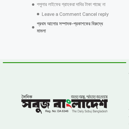
জুলাই গণঅভ্যুত্থান দিবস উপলক্ষে কাশিয়ানীতে
র‍্যালি ও আলোচনা সভা অনুষ্ঠিত
উত্তরায় বেনামি ক্লাবের রফিকের জমজমাট জুয়ার
আসর, যথারীতি নিরব প্রশাসন
উন্নয়নের ধারাকে অব্যাহত রাখতে কবির কে
পুনরায় চেয়ারম্যান হিসেবে দেখতে চায় এলাকাবাসী
বাংলাদেশ জাতীয়তাবাদী দল (বিএনপি)-এর
খুরুশকুল ইউনিয়নের অকুতোভয় সৈনিক মরহুম
আমির হামজার ১৬তম মৃত্যুবার্ষিকী
খুলনায় ৭১ পরিবারের জমি দখল, চাঁদাবাজি ও
প্রাণনাশের হুমকির অভিযোগে সংবাদ সম্মেলন: ৫
বসতবাড়িতে তালা