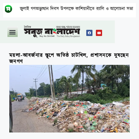
জুলাই গণঅভ্যুত্থান দিবস উপলক্ষে কাশিয়ানীতে র‍্যালি ও আলোচনা সভা অনুষ্ঠিত
ময়লা-আবর্জনার স্তূপে অতিষ্ঠ চাটখিল, প্রশাসনকে দুষছেন
জনগণ