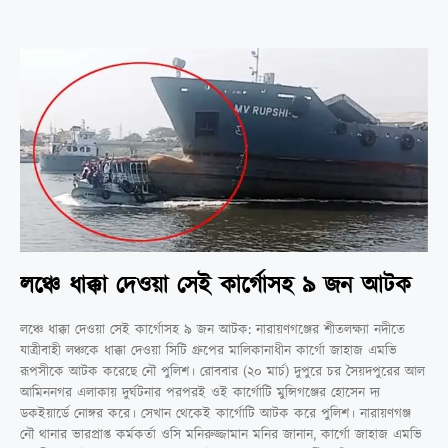
লঞ্চে ধাক্কা দেওয়া সেই কার্গোসহ ৯ জন আটক
লঞ্চে ধাক্কা দেওয়া সেই কার্গোসহ ৯ জন আটক: নারায়ণগঞ্জের শীতলক্ষ্যা নদীতে
যাত্রীবাহী লঞ্চকে ধাক্কা দেওয়া সিটি গ্রুপের মালিকানাধীন কার্গো জাহাজ এমভি
রূপসীকে আটক করেছে নৌ পুলিশ। রোববার (২০ মার্চ) দুপুরে চর সৈয়দপুরের আল
আমিননগর এলাকায় দুর্ঘটনার পরপরই ওই কার্গোটি মুন্সিগঞ্জের হোসেন দ্য
ডকইয়ার্ডে নোঙ্গর করে। সেখান থেকেই কার্গোটি আটক করে পুলিশ। নারায়ণগঞ্জ
নৌ থানার ভারপ্রাপ্ত কর্মকর্তা ওসি মনিরুজ্জামান মনির জানান, কার্গো জাহাজ এমভি