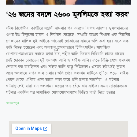
‘২৬ জনের বদলে ২৬০০ মুসলিমকে হত্যা করব’
স্টাফ রিপোর্টার: কাশ্মীরে সন্ত্রাসী হামলার পর ভারতে বিভিন্ন জায়গায় মুসলমানদের
ওপর উগ্র হিন্দুদের হামলা ও নির্যাতন বেড়েছে। সম্প্রতি আগ্রার বিখ্যাত এক বিরানির
দোকানের মালিক দুই ভাইকে তাদেরই দোকানের সামনে গুলি করা হয়। এতে এক
ভাই নিহত হয়েছেন এবং অন্যজন হাসপাতালে চিকিৎসাধীন। সামাজিক
যোগাযোগমাধ্যমের বরাতে জানা যায়, শহীদ আলি চিকেন বিরিয়ানি হাউজ নামের
সেই দোকান চালাতেন দুই গুলফাম আলি ও সাইফ আলি। রাতে বিক্রি শেষে গুলফাম
দোকান বন্ধ করছিলেন এবং সাইফ আলি ঝাড়ু দিচ্ছিলেন। এসময় হঠাৎতই দু’জন
এসে গুলফামে ওপর গুলি চালায়। গুলি খেয়ে গুলফাম মাটিতে লুটিয়ে পড়ে। সাইফ
পেছন থেকে এগিয়ে এলে তাকে লক্ষ্য করে গুলি চালায় সন্ত্রাসীরা। এ ঘটনায়
ঘটনাস্থালেই মারা যান গুলফাম। অল্পের জন্য বেঁচে যান সাইফ। এমন ন্যাক্কারজনক
ঘটনার একদিন পর সামাজিক যোগাযোগমাধ্যমে ভিডিও বার্তা দিয়ে হত্যার
আরও পড়ুন