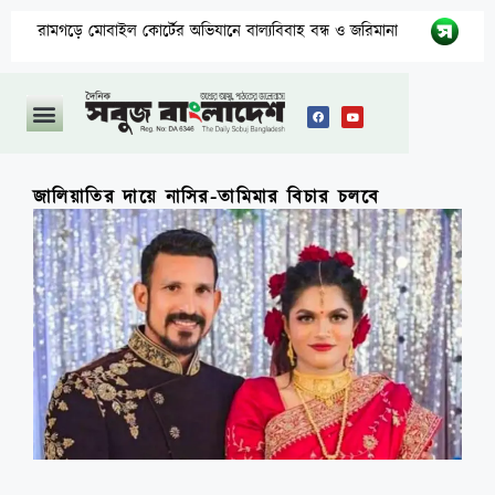
ড়ে মোবাইল কোর্টের অভিযানে বাল্যবিবাহ বন্ধ ও জরিমানা
সুনামগঞ্জে
জালিয়াতির দায়ে নাসির-তামিমার বিচার চলবে