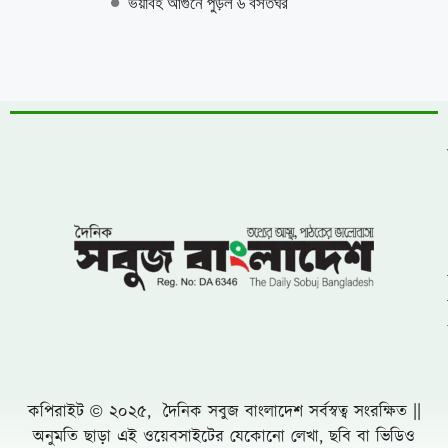
রামগড়ে মোবাইল কোর্টের অভিযানে বাল্যবিবাহ
বন্ধ ও জরিমানা
সুনামগঞ্জের নবীনগর এলাকায় পুলিশের অভিযানে
ভারতীয় মদসহ ২ জন আটক
গোয়েন্দা সংস্থার পদক্ষেপ জরুরী সরকারকে
বেকায়দায় ফেলতে আমলা ও গুপ্ত সিন্ডিকেটের
নানামুখি চক্রান্ত:
কাশিয়ানীতে একযোগে আওয়ামী লীগের ১০ নেতার
পদত্যাগ
জামিনে মুক্তি পাওয়াদের বরণ করতে গিয়ে ফুলের
মালাসহ আ.লীগের ৪ নেতাকর্মী আটক
সৌদিতে আরবে সোফা কারখানায় অগ্নিকান্ডে
নাটোরে নলডাঙ্গার ৩ প্রবাসী নিহত
বিশ্ববাজারে ফের বাড়ল জ্বালানি তেলের দাম
৩১২ শিক্ষা প্রতিষ্ঠানের কোনো শিক্ষার্থীই পাস
করেনি