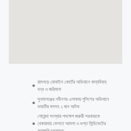
কতদিন পরপর চুল কাটবেন
লাইফস্টাইল ডেস্কঃ গরম পড়লেই অনেকেই চুল ছোট করার কথা ভাবেন। তবে চুল
কাটা শুধু গরমে স্বস্তির জন্য নয়, চুলের স্বাস্থ্যের সঙ্গেও এর গভীর সম্পর্ক রয়েছে।
নিয়মিত চুল না কাটলে চুল যতই লম্বা হোক, তা নিস্তেজ ও প্রাণহীন দেখাতে পারে।
তাই চুল সুন্দর ও সুস্থ রাখতে নির্দিষ্ট সময় পরপর চুল কাটা জরুরি বলে মনে করেন
বিশেষজ্ঞরা। চুল কত দ্রুত বাড়েসাধারণভাবে একজন মানুষের চুল প্রতি মাসে প্রায়
এক থেকে দেড় সেন্টিমিটার পর্যন্ত বাড়ে। অর্থাৎ বছরে প্রায় ১২ থেকে ১৫
সেন্টিমিটার পর্যন্ত চুল লম্বা হতে পারে। তবে সবার ক্ষেত্রে চুলের বৃদ্ধির গতি
একরকম হয় না। জিনগত বৈশিষ্ট্য, খাদ্যাভ্যাস, শরীরের হরমোন, মানসিক চাপ এবং
চুলের যত্ন। এসব বিষয়ের ওপর চুল বাড়ার গতি নির্ভর করে। কেন নিয়মিত চুল
কাটা জরুরিসময়ের সঙ্গে সঙ্গে চুলের ডগা শুকিয়ে