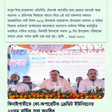
মাসুদ মিয়া,তারাকান্দা প্রতিনিধি: টেকসই আগামীর জন্য জেন্ডার সমতাই আজ
অগ্রগণ্য এ প্রতিপাদ্য বিষয়কে সামনে নিয়ে ৮ই মার্চ মঙ্গলবার সকালে
আন্তর্জাতিক নারী দিবস ২০২২ উপলক্ষে তারাকান্দা উপজেলা প্রশাসন ও মহিলা
বিষয়ক কর্মকর্তা কার্যালয়ের আয়োজনে যথাযোগ্য মর্যাদায় বিভিন্ন কর্মসূচির
মধ্যদিয়ে পালিত হয়েছে। দিবসটি উপলক্ষে সকাল ১১ টায় উপজেলা পরিষদের
সামনে থেকে বর্ণাঢ্য র‌্যালি বের করা হয়। র‌্যালি … Read more
ঝিনাইগাতীতে কো-অপারেটিভ ক্রেডিট ইউনিয়নের
২৭তম বার্ষিক সভা অনুষ্ঠিত