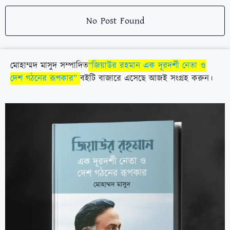
No Post Found
মোহাম্মদ মাসুদ সম্পাদিত
“জিয়াউর রহমান এক দূরদর্শী নেতা ও
দেশ গঠনের রূপকার”
বইটি বাজারে এসেছে আজই সংগ্রহ করুন।