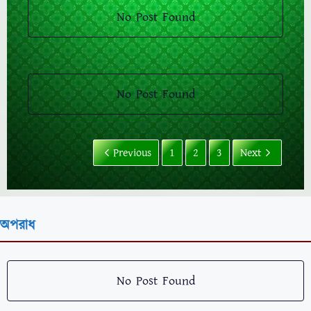
No Post Found
No Post Found
Previous
1
2
3
Next
অপরাধ
No Post Found