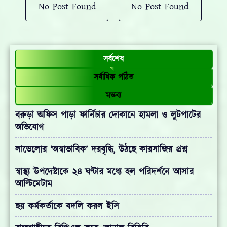
No Post Found
No Post Found
সর্বশেষ
সর্বাধিক পঠিত
মন্তব্য
বরুড়া অফিস পাড়া ফার্নিচার দোকানে হামলা ও লুটপাটের
অভিযোগ
লাভেলোর ‘অস্বাভাবিক’ দরবৃদ্ধি, উঠছে কারসাজির প্রশ্ন
স্বাস্থ্য উপদেষ্টাকে ২৪ ঘণ্টার মধ্যে হল পরিদর্শনে আসার
আল্টিমেটাম
ছয় কর্মকর্তাকে বদলি করল ইসি